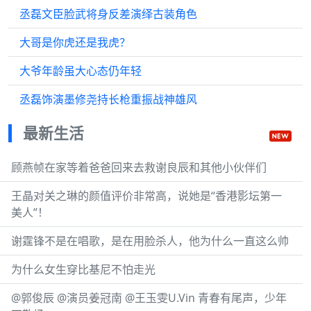
丞磊文臣脸武将身反差演绎古装角色
大哥是你虎还是我虎？
大爷年龄虽大心态仍年轻
丞磊饰演墨修尧持长枪重振战神雄风
最新生活
顾燕帧在家等着爸爸回来去救谢良辰和其他小伙伴们
王晶对关之琳的颜值评价非常高，说她是“香港影坛第一
美人”！
谢霆锋不是在唱歌，是在用脸杀人，他为什么一直这么帅
为什么女生穿比基尼不怕走光
@郭俊辰 @演员姜冠南 @王玉雯U.Vin 青春有尾声，少年