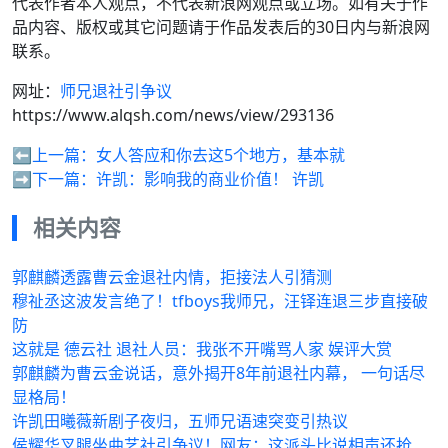
代表作者本人观点，不代表新浪网观点或立场。如有关于作
品内容、版权或其它问题请于作品发表后的30日内与新浪网
联系。
网址：
师兄退社引争议
https://www.alqsh.com/news/view/293136
⬅️上一篇：
女人答应和你去这5个地方，基本就
➡️下一篇：
许凯：影响我的商业价值！ 许凯
相关内容
郭麒麟透露曹云金退社内情，拒接法人引猜测
穆祉丞这波发言绝了！tfboys我师兄，汪铎连退三步直接破
防
这就是 德云社 退社人员：我张不开嘴骂人家 娱评大赏
郭麒麟为曹云金说话，意外揭开8年前退社内幕， 一句话尽
显格局！
许凯田曦薇新剧子夜归，五师兄语速突变引热议
侯耀华叉腿坐曲艺社引争议！网友：这派头比说相声还抢