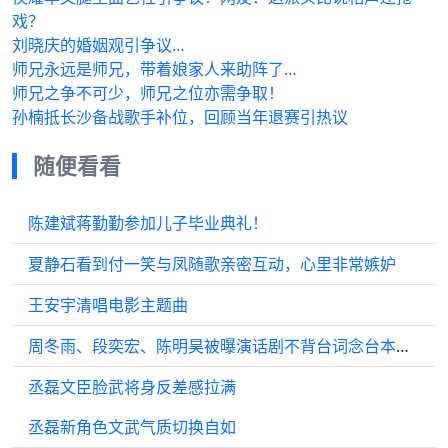
戏？
刘晓庆的婚姻观引争议…
师兄永远是师兄，带着娘家人来助阵了…
师兄之争不可少，师兄之位亦需争取！
孙楠抵长沙备战歌手补位，回顾当年退赛引热议
随便看看
陈建斌蒋勤勤参加儿子毕业典礼！
夏静石看到付一笑与凤随歌亲密互动，心里非常嫉妒
王安宇清唱电影主题曲
周冬雨、段奕宏、陈明昊被曝演话剧不背台词念台本，观众怒了：花880元来看排练？
丞磊文臣脸武将身反差感拉满
丞磊新角色文武气质切换自如