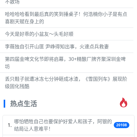
不散场
哈哈哈哈看到最后真的笑到捶桌子！何浩楠你小子是有点
喜剧天赋在身上的
今天是好乖的小盆友～头毛好顺
李薇独自引开山匪 尹峥得知出事，火速点兵救妻
第四届金啤文化节即将启幕，30+精酿厂牌齐聚深圳金啤
坊
丢只鞋子就遭冰冻七分钟砸成冰渣，《雪国列车》展现阶
级固化残酷
热点生活
哪怕牺牲自己也要保护好爱人和孩子，阿银的
20108
结局让人意难平！