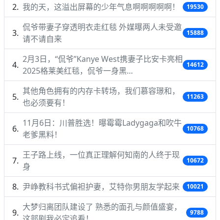
我的天，这溢出屏幕的少年气息啊啊啊啊啊！
19530
侃爷带妻子穿透明衣走红毯 外媒曝两人未受邀
15888
请不请自来
2月3日，“侃爷”Kanye West携妻子比安卡亮相
14612
2025格莱美红毯，侃爷一身黑…
其他角色拥有的内存卡转场，我们慕容璟和，
11263
也必须要有！
11月6日：川普胜选！曝霉霉Ladygaga和吹牛
10768
老爹黑料！
王子路上线，一位真正理解何知南的人终于现
10672
身
尹峥教科书式偏袒护妻，艾特你男朋友学起来
10021
大梦归离团队建设了 熟悉的面孔与颜值盛宴，
9788
这部剧我必定追看！