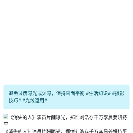
避免过度曝光或欠曝，保持画面平衡 #生活知识# #摄影
技巧# #光线运用#
《消失的人》演员片酬曝光，郑恺刘浩存千万李晨姜妍持平