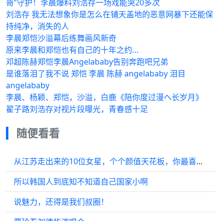
哥”守护！李晨爆料刘浩存一场戏能哭20多次
刘浩存 我无法想象你是怎么在铺天盖地的恶意网暴下还能保
持纯净，消失的人
李晨郑恺沙溢幕后练舞画风新奇
原来李晨和郑恺也有自己的十年之约…
邓超陈赫郑恺李晨Angelababy告别奔跑吧兄弟
是谁落泪了我不说 郑恺 李晨 陈赫 angelababy 泪目
angelababy
李晨、杨颖、郑恺，沙溢，白鹿《陪你度过漫へ长岁月》
翟子路刘浩存对视片段曝光，青春感十足
随便看看
从江苏走出来的10位女星，个个颜值天花板，你最喜欢谁？
所以韩国人到底知不知道自己国家小啊
说魅力，还得是我们叔圈！