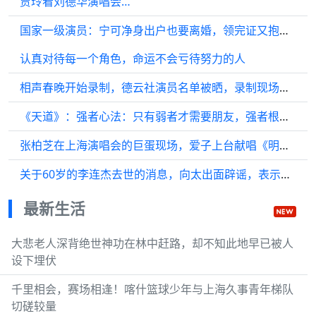
贾玲看刘德华演唱会…
国家一级演员：宁可净身出户也要离婚，领完证又抱着儿子当街痛哭，如今怎么样了？
认真对待每一个角色，命运不会亏待努力的人
相声春晚开始录制，德云社演员名单被晒，录制现场将同步直播
《天道》：强者心法：只有弱者才需要朋友，强者根本不需要朋友！
张柏芝在上海演唱会的巨蛋现场，爱子上台献唱《明明你先说爱我》惊艳全场…
关于60岁的李连杰去世的消息，向太出面辟谣，表示早上还与他有过联系
最新生活
大悲老人深背绝世神功在林中赶路，却不知此地早已被人
设下埋伏
千里相会，赛场相逢！喀什篮球少年与上海久事青年梯队
切磋较量