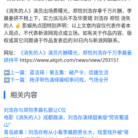
《消失的人》演员出场费曝光，郑恺刘浩存拿千万片酬，李
晨姜妍不相上下，实力派冯兵不及毕雯珺 刘浩存 郑恺 消失
的人 ✌️ 影娱热点团特别声明：以上文章内容仅代表作者本
人观点，不代表新浪网观点或立场。如有关于作品内容、版
权或其它问题请于作品发表后的30日内与新浪网联系。
网址：
《消失的人》演员片酬曝光，郑恺刘浩存千万李晨姜
妍持平
https://www.alqsh.com/news/view/293151
⬅️上一篇：
蓝洁瑛｜第五集：破产令、综援生活
➡️下一篇：
杨洋带伤演绎展昭审问戏，气场全开
相关内容
刘浩存与郑恺李晨礼貌让C位
电影《消失的人》成都路演，刘浩存演绎甜美版“劳资蜀道
山”
青岛故事｜刘浩存称从小看李晨跑男长大，戏里戏外被“哥