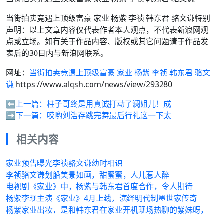
当街拍卖竟遇上顶级富豪 家业 杨紫 李祯 韩东君 骆文谦特别
声明：以上文章内容仅代表作者本人观点，不代表新浪网观
点或立场。如有关于作品内容、版权或其它问题请于作品发
表后的30日内与新浪网联系。
网址：
当街拍卖竟遇上顶级富豪 家业 杨紫 李祯 韩东君 骆文
谦
https://www.alqsh.com/news/view/293280
⬅️上一篇：
柱子哥终是用真诚打动了澜姐儿！成
➡️下一篇：
哎哟刘浩存跳完舞最后行礼这一下太
相关内容
家业预告曝光李祯骆文谦幼时相识
李祯骆文谦划船美景如画，甜蜜蜜，人儿惹人醉
电视剧《家业》中，杨紫与韩东君首度合作，令人期待
杨紫李现主演《家业》4月上线，演绎明代制墨世家传奇
杨紫家业出妆，是和韩东君在家业开机现场热聊的紫妹呀，