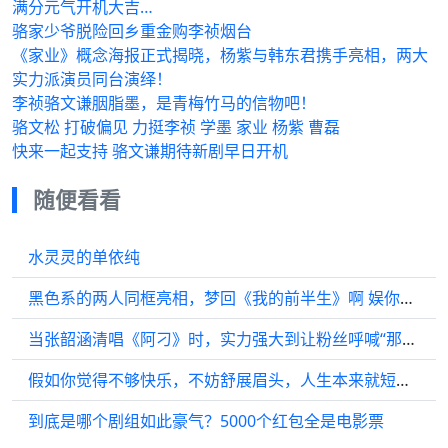
满分元气开机大吉…
骆家少爷脱险回乡重金购李祯烟台
《家业》概念海报正式揭晓，杨紫与韩东君携手亮相，两大
实力派演员同台演绎！
李祯骆文谦胭脂墨，是青梅竹马的信物吧！
骆文松 打破偏见 力挺李祯 学墨 家业 杨紫 曹磊
快来一起支持 骆文谦期待新剧早日开机
随便看看
水灵灵的单依纯
黑色系的两人同框亮相，梦回《我的前半生》啊 娱你安利 我的前半生
当张韶涵清唱《阿刁》时，实力强大到让粉丝呼喊“那英需要你”
假如你觉得不够快乐，不妨舒展眉头，人生本来就短暂，何必自寻烦恼栽培苦涩！
到底是哪个剧组如此豪气？5000个红包全是电影票