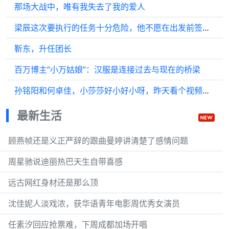
那场大战中，唯有我失去了我的爱人
梁辰这次要执行的任务十分危险，他不愿在出发前签署结婚报告…
靳东，升任团长
百万博主“小万姑娘”：汉服是连接过去与现在的桥梁
孙铭阳和何卓佳，小莎莎好小好小呀，昨天看个视频，莎莎10岁就进省队…
最新生活
顾燕帧还是义正严辞的跟曲曼婷讲清楚了感情问题
周星驰说迪丽热巴天生自带喜感
远古网红身材还是那么顶
沈佳妮人淡戏浓，获华语青年电影周优秀女演员
任素汐回应抢票难，下周成都加场开唱