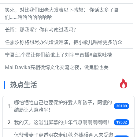
笑死，对比我们田老大发表以下感想： 你话太多了哥
们……哈哈哈哈哈哈哈
长珩：那我呢？你有考虑过我吗？
任素汐称将想尽办法增设巡演，把小歌儿唱给更多听众
宁哥:追个星让你们给讹上了刘宇宁直播#幽默吐槽
Mai Davika亮相微博文化交流之夜，做鬼脸也美
热点生活
哪怕牺牲自己也要保护好爱人和孩子，阿银的
20109
结局让人意难平！
我的天，这溢出屏幕的少年气息啊啊啊啊啊！
19532
侃爷带妻子穿透明衣走红毯 外媒曝两人未受邀