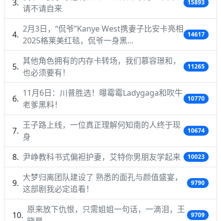
15893
请不请自来
2月3日，“侃爷”Kanye West携妻子比安卡亮相
14617
2025格莱美红毯，侃爷一身黑…
其他角色拥有的内存卡转场，我们慕容璟和，
11265
也必须要有！
11月6日：川普胜选！曝霉霉Ladygaga和吹牛
10770
老爹黑料！
王子路上线，一位真正理解何知南的人终于现
10674
身
尹峥教科书式偏袒护妻，艾特你男朋友学起来
10023
大梦归离团队建设了 熟悉的面孔与颜值盛宴，
9790
这部剧我必定追看！
原来放下仇恨，只需姐姐一句话，一滴泪，王
9709
晓晨