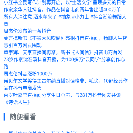
小红书全民写作计划再开启，以“生活文学”呈现多元的日常
作家余华入驻抖音，作品在抖音电商两年售出超400万单
所有人请注意 洒水车来了 #抽象 #小力士 #抖音潮流舞蹈大
赛
周杰伦发布第一条抖音
莫言携新书《不被大风吹倒》亮相抖音直播间，畅聊人生智
慧引百万网友围观
董宇辉、麦家直播间再聚，新书《人间信》抖音电商首发
73岁作家沈石溪抖音开播，为100多万“云同学”分享创作心
路
周杰伦抖音涨粉1000万
诺贝尔文学奖得主古尔纳直播对话格非、毛尖，10部经典作
品在抖音电商发售
百岁叶嘉莹直播间分享生日心声，与281万抖音网友共读
《诗话人生》
随便看看