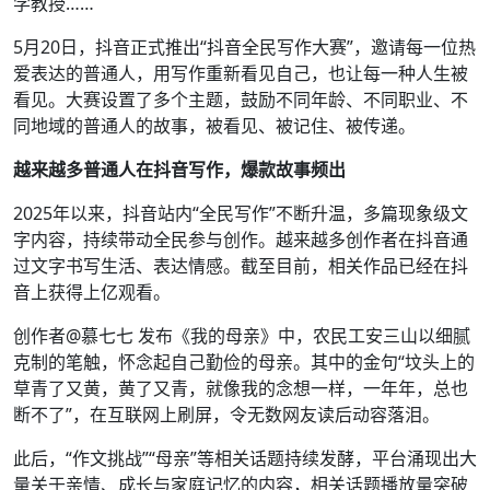
学教授……
5月20日，抖音正式推出“抖音全民写作大赛”，邀请每一位热
爱表达的普通人，用写作重新看见自己，也让每一种人生被
看见。大赛设置了多个主题，鼓励不同年龄、不同职业、不
同地域的普通人的故事，被看见、被记住、被传递。
越来越多普通人在抖音写作，爆款故事频出
2025年以来，抖音站内“全民写作”不断升温，多篇现象级文
字内容，持续带动全民参与创作。越来越多创作者在抖音通
过文字书写生活、表达情感。截至目前，相关作品已经在抖
音上获得上亿观看。
创作者@慕七七 发布《我的母亲》中，农民工安三山以细腻
克制的笔触，怀念起自己勤俭的母亲。其中的金句“坟头上的
草青了又黄，黄了又青，就像我的念想一样，一年年，总也
断不了”，在互联网上刷屏，令无数网友读后动容落泪。
此后，“作文挑战”“母亲”等相关话题持续发酵，平台涌现出大
量关于亲情、成长与家庭记忆的内容，相关话题播放量突破