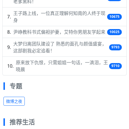
老爹黑料！
王子路上线，一位真正理解何知南的人终于现
10675
身
尹峥教科书式偏袒护妻，艾特你男朋友学起来
10025
大梦归离团队建设了 熟悉的面孔与颜值盛宴，
9793
这部剧我必定追看！
原来放下仇恨，只需姐姐一句话，一滴泪，王
9710
晓晨
专题
微博之夜
推荐生活