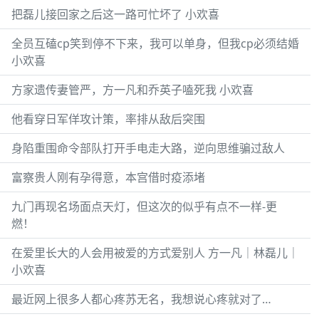
把磊儿接回家之后这一路可忙坏了 小欢喜
全员互磕cp笑到停不下来，我可以单身，但我cp必须结婚
小欢喜
方家遗传妻管严，方一凡和乔英子嗑死我 小欢喜
他看穿日军佯攻计策，率排从敌后突围
身陷重围命令部队打开手电走大路，逆向思维骗过敌人
富察贵人刚有孕得意，本宫借时疫添堵
九门再现名场面点天灯，但这次的似乎有点不一样-更
燃！
在爱里长大的人会用被爱的方式爱别人 方一凡｜林磊儿｜
小欢喜
最近网上很多人都心疼苏无名，我想说心疼就对了…