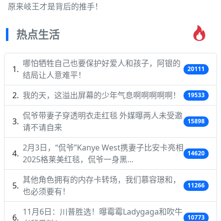
原来岐王才是背后的推手！
热点生活
哪怕牺牲自己也要保护好爱人和孩子，阿银的
20111
结局让人意难平！
我的天，这溢出屏幕的少年气息啊啊啊啊啊！
19533
侃爷带妻子穿透明衣走红毯 外媒曝两人未受邀
15898
请不请自来
2月3日，“侃爷”Kanye West携妻子比安卡亮相
14620
2025格莱美红毯，侃爷一身黑…
其他角色拥有的内存卡转场，我们慕容璟和，
11266
也必须要有！
11月6日：川普胜选！曝霉霉Ladygaga和吹牛
10773