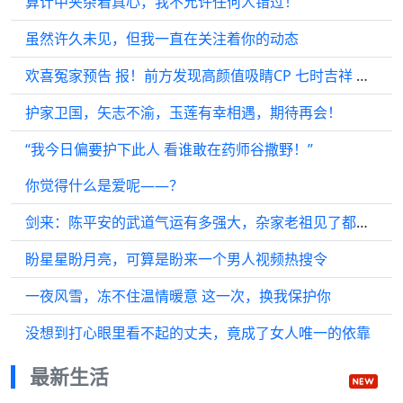
算计中夹杂着真心，我不允许任何人错过！
虽然许久未见，但我一直在关注着你的动态
欢喜冤家预告 报！前方发现高颜值吸睛CP 七时吉祥 预告
护家卫国，矢志不渝，玉莲有幸相遇，期待再会！
“我今日偏要护下此人 看谁敢在药师谷撒野！”
你觉得什么是爱呢——？
剑来：陈平安的武道气运有多强大，杂家老祖见了都差点没站稳？
盼星星盼月亮，可算是盼来一个男人视频热搜令
一夜风雪，冻不住温情暖意 这一次，换我保护你
没想到打心眼里看不起的丈夫，竟成了女人唯一的依靠
最新生活