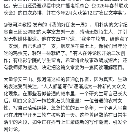
亿。安三山还受邀观看中央广播电视总台《2026年春节联欢
晚会》的首次彩排，并在今年2月荣获第12届“农民文学奖”。
@张河清教授 发布的《我的好朋友一周》，用朴实的文字纪
念自己因公殉职的大学室友刘一周，感动无数陌生人，并引
发无数媒体报道。他在文章中写道：“我坐在坟前，给他点了
一支烟，自己也点了一支，烟灰落在黄土上，像我们当年分
吃的鸡蛋壳，轻轻一碰就碎了。” 有人在评论区开始二次创
作；有电影学院的学生留言，希望将此故事改编成短片；还
有教师颇为感动，决定把这篇文章变为一篇阅读理解题目。
大量像安三山、张河清这样的普通创作者，因为真实、生动
的表达受到关注，“人人都能写作”逐渐成为一种新的大众文
化现象。在那些看似普通的叙事里，一个研究生写自己长大
后，明白父亲那一拖拉机石头的重量；一位普通的农村女
性，写自己磕磕绊绊、急急忙忙的五十多年；一个男人写自
己在城市里开黑三轮车拉客的一天。这些曾经散落在日常生
活里的片段，如今正在抖音上汇聚成新的写作潮流，引发全
网讨论。