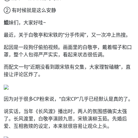
② 有时候就是这么安静
姐
妹们，大家好哇~
最近，关于白敬亭和宋轶的“分手传闻”，又一次冲上热搜。
起因是一段狗仔偷拍视频。画面里的白敬亭，戴着帽子和口
罩，整个人包得严严实实，看起来状态很低调。
而配文一句“近期没看到跟宋轶有交集，大家理智磕糖”，直
接让评论区炸了。
因为对于很多CP粉来说，“白宋CP”几乎已经默认是真的了。
说实话，当年《长风渡》播出时，两人的氛围感确实太强
了。长风渡里，白敬亭演顾九思，宋轶演柳玉茹。先婚后
爱、互相救赎的设定，本来就很容易让观众上头。