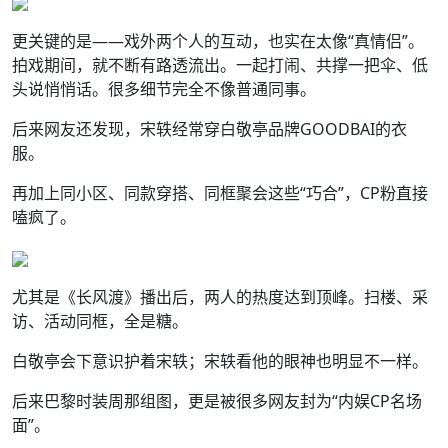
更关键的是——戏外两个人的互动，也实在太像“真情侣”。
拍戏期间，就不断有路透流出。一起打闹、共撑一把伞、低
头说悄悄话。很多细节完全不像普通同事。
后来网友还发现，宋轶经常穿白敬亭品牌GOODBAI的衣
服。
再加上同小区、同款穿搭、同框聚会这些“巧合”，CP粉直接
嗑疯了。
尤其是《长风渡》播出后，两人的热度达到顶峰。扫楼、采
访、活动同框，全是糖。
白敬亭会下意识护着宋轶；宋轶看他的眼神也明显不一样。
后来巴黎时装周那组图，更是被很多网友封为“内娱CP名场
面”。