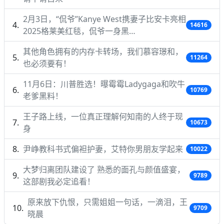
2月3日，“侃爷”Kanye West携妻子比安卡亮相
14616
2025格莱美红毯，侃爷一身黑…
其他角色拥有的内存卡转场，我们慕容璟和，
11264
也必须要有！
11月6日：川普胜选！曝霉霉Ladygaga和吹牛
10769
老爹黑料！
王子路上线，一位真正理解何知南的人终于现
10673
身
尹峥教科书式偏袒护妻，艾特你男朋友学起来
10022
大梦归离团队建设了 熟悉的面孔与颜值盛宴，
9789
这部剧我必定追看！
原来放下仇恨，只需姐姐一句话，一滴泪，王
9709
晓晨