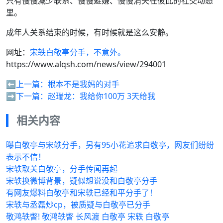
只有慢慢减少联系、慢慢避嫌、慢慢消失在彼此的社交动态
里。
成年人关系结束的时候，有时候就是这么安静。
网址：
宋轶白敬亭分手，不意外。
https://www.alqsh.com/news/view/294001
⬅️上一篇：
根本不是我妈的对手
➡️下一篇：
赵瑞龙：我给你100万 3天给我
相关内容
曝白敬亭与宋轶分手，另有95小花追求白敬亭，网友们纷纷
表示不信！
宋轶取关白敬亭，分手传闻再起
宋轶换微博背景，疑似想说没和白敬亭分手
有网友爆料白敬亭和宋轶已经和平分手了！
宋轶与丞磊炒cp，被质疑与白敬亭已分手
敬鸿轶瞥! 敬鸿轶瞥 长风渡 白敬亭 宋轶 白敬亭