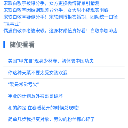
宋轶白敬亭被曝分手，女方更换微博背景引猜测
宋轶白敬亭因婚姻观差异分手，女大男小成现实阻碍
宋轶白敬亭疑似分手！宋轶删博拒答婚期，团队统一口径
“搞事业”
偶遇白敬亭老婆宋轶，这身材颜值真好看！白敬亭咖啡店
随便看看
美国“甲亢哥”现身少林寺，初体验中国功夫
你这种天菜不要太受女孩欢迎
“爱是常觉亏欠”
崔业的计划意外被哥哥破坏
和的约定 在春暖花开的时候兑现啦！
简单几步我担变对象，旁边的粉丝都心碎了