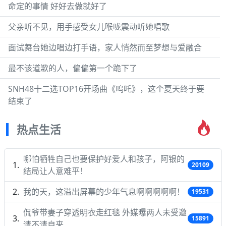
命定的事情 好好去做就好了
父亲听不见，用手感受女儿喉咙震动听她唱歌
面试舞台她边唱边打手语，家人悄然而至梦想与爱融合
最不该道歉的人，偏偏第一个跪下了
SNH48十二选TOP16开场曲《呜吒》，这个夏天终于要
结束了
热点生活
哪怕牺牲自己也要保护好爱人和孩子，阿银的
20109
结局让人意难平！
我的天，这溢出屏幕的少年气息啊啊啊啊啊！
19531
侃爷带妻子穿透明衣走红毯 外媒曝两人未受邀
15891
请不请自来