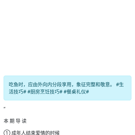
吃鱼时，应由外向内分段享用，象征完整和敬意。 #生
活技巧# #厨房烹饪技巧# #餐桌礼仪#
“
本 期 导 读
① 成年人结束爱情的时候