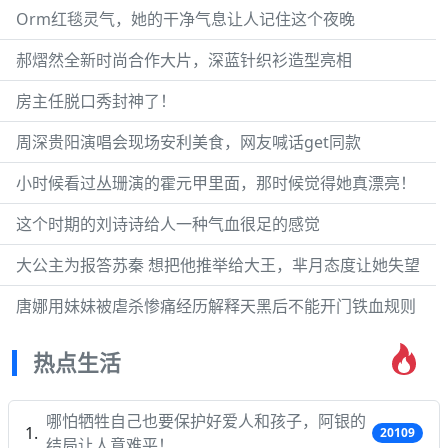
Orm红毯灵气，她的干净气息让人记住这个夜晚
郝熠然全新时尚合作大片，深蓝针织衫造型亮相
房主任脱口秀封神了！
周深贵阳演唱会现场安利美食，网友喊话get同款
小时候看过丛珊演的霍元甲里面，那时候觉得她真漂亮！
这个时期的刘诗诗给人一种气血很足的感觉
大公主为报答苏秦 想把他推举给大王，芈月态度让她失望
唐娜用妹妹被虐杀惨痛经历解释天黑后不能开门铁血规则
热点生活
哪怕牺牲自己也要保护好爱人和孩子，阿银的
20109
结局让人意难平！