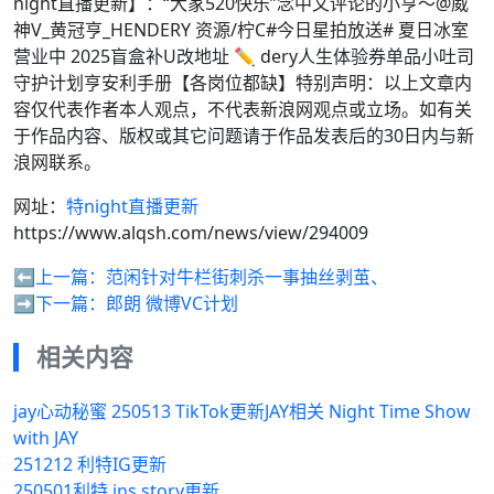
night直播更新】：“大家520快乐”念中文评论的小亨～@威
神V_黄冠亨_HENDERY 资源/柠C#今日星拍放送# 夏日冰室
营业中 2025盲盒补U改地址 ✏️ dery人生体验券单品小吐司
守护计划亨安利手册【各岗位都缺】特别声明：以上文章内
容仅代表作者本人观点，不代表新浪网观点或立场。如有关
于作品内容、版权或其它问题请于作品发表后的30日内与新
浪网联系。
网址：
特night直播更新
https://www.alqsh.com/news/view/294009
⬅️上一篇：
范闲针对牛栏街刺杀一事抽丝剥茧、
➡️下一篇：
郎朗 微博VC计划
相关内容
jay心动秘蜜 250513 TikTok更新JAY相关 Night Time Show
with JAY
251212 利特IG更新
250501利特 ins story更新