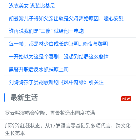
泳衣美女 泳装比基尼
胡曼黎儿子得知父亲出轨是父母离婚原因，暖心安慰胡曼黎
谁再说我们是“三傻” 就给他一电炮！
每一帧，都是林少白成长的证明…暗夜与黎明
一开始以为这是个喜剧，没想到结局这么悲情
黑警升职后反水抓捕原上司
刘诗诗彭于晏胡歌新剧《风中奇缘》引关注
最新生活
罗云熙演唱会空降，置景妆造出圈度拉满
邝玲玲红毯状态，从17岁语言零基础到多项代言，跨文化
生长范本