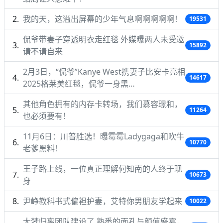
我的天，这溢出屏幕的少年气息啊啊啊啊啊！
19531
侃爷带妻子穿透明衣走红毯 外媒曝两人未受邀
15892
请不请自来
2月3日，“侃爷”Kanye West携妻子比安卡亮相
14617
2025格莱美红毯，侃爷一身黑…
其他角色拥有的内存卡转场，我们慕容璟和，
11264
也必须要有！
11月6日：川普胜选！曝霉霉Ladygaga和吹牛
10770
老爹黑料！
王子路上线，一位真正理解何知南的人终于现
10673
身
尹峥教科书式偏袒护妻，艾特你男朋友学起来
10022
大梦归离团队建设了 熟悉的面孔与颜值盛宴，