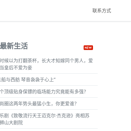
联系方式
最新生活
时候以为打翻茶杯，长大才知嫁同个男人，爱
当皇后不爱为妾
东船与西舫 琴音袅袅于心上”
个顶级贴身保镖的临场能力究竟能有多强？
尚圈这两年势头最猛小生，你更爱谁？
乐剧《致敬流行天王迈克尔·杰克逊》亮相苏
狮山大剧院