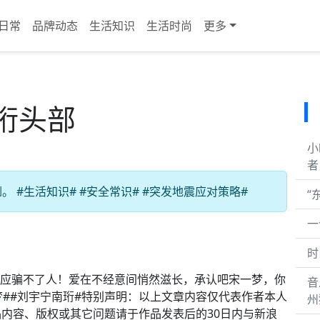
日常
品牌动态
生活知识
生活时尚
更多
珩头部
小
者
 #生活知识# #安全常识# #突发地震应对策略#
“
一
时
，反应骗不了人！爱在不经意间悄然滋长，承认吧宋一梦，你
音
梦##刘宇宁南珩#特别声明：以上文章内容仅代表作者本人
州
内容、版权或其它问题请于作品发表后的30日内与新浪