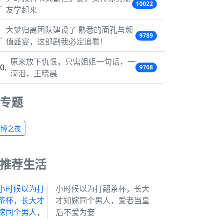
10022
友学起来
大梦归离团队建设了 熟悉的面孔与颜
9789
值盛宴，这部剧我必定追看！
原来放下仇恨，只需姐姐一句话，一
9708
滴泪，王晓晨
专题
微博之夜
推荐生活
小时候以为打翻茶杯，长大
才知嫁同个男人，爱者当皇
后不爱为妾