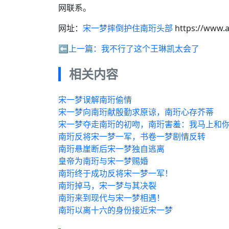
网联系。
网址：
宋一梦摔倒护住南珩头部
https://www.
⬅️上一篇：
我不行了这个王琳凯太会了
相关内容
宋一梦误解南珩偷情
宋一梦向南珩献殷勤求原谅，南珩心存芥蒂
宋一梦夺走南珩的初吻，南珩害羞：我马上和
南珩反将宋一梦一军，书卷一梦剧情反转
南珩悬崖断后宋一梦独自逃离
皇帝为南珩与宋一梦赐婚
南珩终于成功反将宋一梦一军！
南珩掉马，宋一梦与其决裂
南珩来到现代与宋一梦相遇！
南珩以离十六的身份接近宋一梦