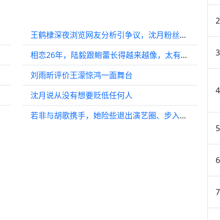
王鹤棣深夜浏览网友分析引争议，沈月粉丝发声
相恋26年，陆毅跟鲍蕾长得越来越像，太有夫妻相了！
刘雨昕评价王濛惊鸿一面舞台
沈月说从没有想要贬低任何人
若非与胡歌携手，她险些退出演艺圈、步入婚姻殿堂