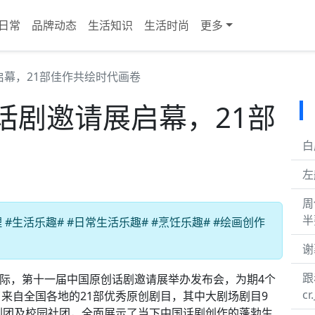
日常
品牌动态
生活知识
生活时尚
更多
幕，21部佳作共绘时代画卷
话剧邀请展启幕，21部
白
左
周
半
生活乐趣# #日常生活乐趣# #烹饪乐趣# #绘画创作
谢
跟
之际，第十一届中国原创话剧邀请展举办发布会，为期4个
cr
来自全国各地的21部优秀原创剧目，其中大剧场剧目9
剧团及校园社团，全面展示了当下中国话剧创作的蓬勃生