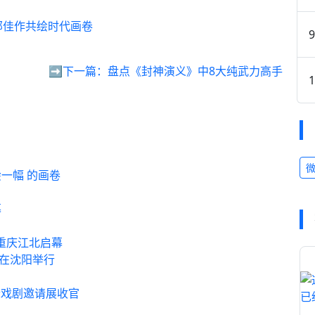
部佳作共绘时代画卷
➡️下一篇：
盘点《封神演义》中8大纯武力高手
一幅 的画卷
幕
在重庆江北启幕
展在沈阳举行
际戏剧邀请展收官