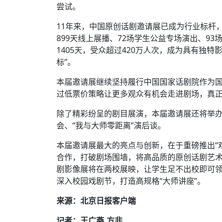
尝试。
11年来，中国原创话剧邀请展已成为行业标杆，共
899天线上展播、72场学生公益专场演出、93
1405天，受众超过420万人次，成为具有独
标”。
本届邀请展继续坚持履行中国国家话剧院作为
过低票价策略让更多观众有机会走进剧场，真
除了精彩纷呈的剧目展演，本届邀请展还将举
会、“我与大师零距离”演后谈。
本届邀请展最大的亮点与创新，在于重磅推出“
合作，打破剧场围墙，将高品质的原创话剧艺
剧影像展将在两校展映，让学生足不出校即可
深入校园戏剧节，打造高规格“大师讲座”。
来源：北京日报客户端
记者：王广燕,方非