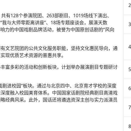
有128个参演院团、263部剧目、1019场线下演出、
场“我与大师零距离讲座”、18场专题座谈会，展演天数
特影响力的中国戏剧品牌活动，被誉为中国原创话剧的“风向
国有文艺院团的公共文化服务职能，坚持文化惠民导向，通
正实现优质艺术资源的普惠共享。
办丰富多彩的活动和创新板块，计划举办展演剧目专题研讨
戏剧进校园”板块。通过与北京四中、北京育才学校的深度
术深度融入校园美育体系。中国国家话剧院经典剧目高清戏
领略经典风采。此外，国话还将遴选资深主创与实力派演员