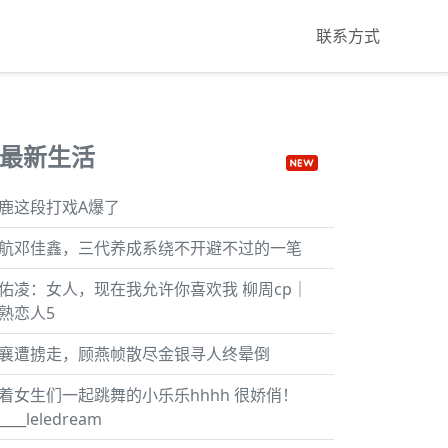
联系方式
最新生活
鹿这段打戏A爆了
航邓佳鑫，三代养成系绕不开避不过的一笔
佑凌：女人，现在我允许你喜欢我 柳周cp｜
熟恋人5
襄遭掳走，顾燕帧散尽金银寻人终晕倒
着女生们一起跳舞的小乐乐hhhh 很娇俏！
.____leledream