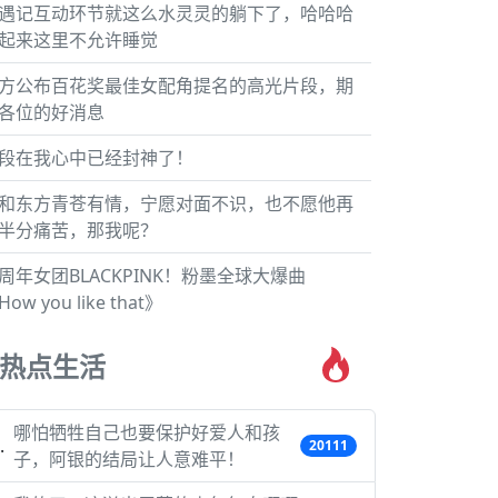
遇记互动环节就这么水灵灵的躺下了，哈哈哈
起来这里不允许睡觉
方公布百花奖最佳女配角提名的高光片段，期
各位的好消息
段在我心中已经封神了！
和东方青苍有情，宁愿对面不识，也不愿他再
半分痛苦，那我呢？
周年女团BLACKPINK！粉墨全球大爆曲
ow you like that》
热点生活
哪怕牺牲自己也要保护好爱人和孩
20111
子，阿银的结局让人意难平！