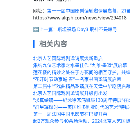
网址：
第十一届中国原创话剧邀请展启幕，21
https://www.alqsh.com/news/view/294018
⬅️上一篇：
斯坦福场 Day3 眼神不是暗号
相关内容
北京人艺国际戏剧邀请展焕新重启
集结九位艺术家之水墨佳作 “九维·墨道”展启幕
莲花楼的精妙之处在于方花间的相互守护，共绘
“花开时节动京城·春”—名家书画邀请展启幕
第二届中华戏曲精品邀请展在天津中华剧院启
北京人艺国际戏剧邀请展升级再出发
“求真绘魂——纪念徐悲鸿诞辰130周年特展”
“群星璀璨时——英国维多利亚时代的艺术”特
第十一届法国中国电影节在巴黎开幕
超2万观众参与40余场活动，2024北京人艺国