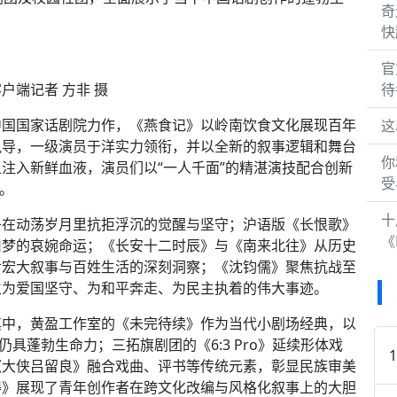
奇
快
官
户端记者 方非 摄
待
中国国家话剧院力作，《燕食记》以岭南饮食文化展现百年
这
执导，一级演员于洋实力领衔，并以全新的叙事逻辑和舞台
你
注入新鲜血液，演员们以“一人千面”的精湛演技配合创新
受
场。
十
子在动荡岁月里抗拒浮沉的觉醒与坚守；沪语版《长恨歌》
《H
旧梦的哀婉命运；《长安十二时辰》与《南来北往》从历史
对宏大叙事与百姓生活的深刻洞察；《沈钧儒》聚焦抗战至
生为爱国坚守、为和平奔走、为民主执着的伟大事迹。
其中，黄盈工作室的《未完待续》作为当代小剧场经典，以
具蓬勃生命力；三拓旗剧团的《6:3 Pro》延续形体戏
《大侠吕留良》融合戏曲、评书等传统元素，彰显民族审美
得》展现了青年创作者在跨文化改编与风格化叙事上的大胆