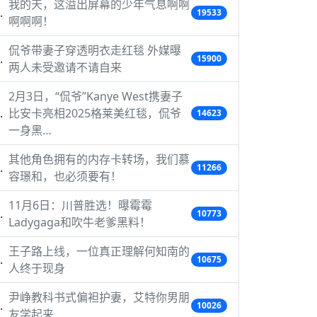
我的天，这溢出屏幕的少年气息啊啊
19533
啊啊啊！
侃爷带妻子穿透明衣走红毯 外媒曝
15900
两人未受邀请不请自来
2月3日，“侃爷”Kanye West携妻子
比安卡亮相2025格莱美红毯，侃爷
14623
一身黑…
其他角色拥有的内存卡转场，我们慕
11266
容璟和，也必须要有！
11月6日：川普胜选！曝霉霉
10773
Ladygaga和吹牛老爹黑料！
王子路上线，一位真正理解何知南的
10675
人终于现身
尹峥教科书式偏袒护妻，艾特你男朋
10026
友学起来