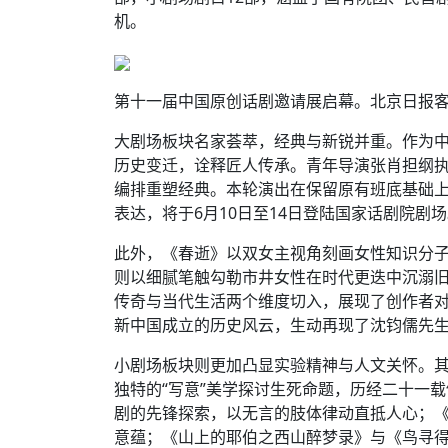
机。
第十一届中国原创话剧邀请展启幕。北京日报客
大剧场板块名家荟萃，经典与新锐并重。作为
历史变迁，诠释匠人传承。青年导演张肖担纲
编排重塑经典。本轮演出在保留原有班底基础上
表达，将于6月10日至14日登陆国家话剧院剧
此外，《春逝》以双女主视角刻画女性知识分
则以细腻笔触勾勒市井女性在时代更迭中沉溺
传奇与当代生活两个维度切入，展现了创作者
新中国成立的历史风云，生动再现了沈钧儒先
小剧场板块则更加凸显实验精神与人文关怀。
独特的“写意”美学探讨生死命题，历经二十一载仍
剧的先锋探索，以无言的肢体律动直抵人心；
意蕴；《山上的耶伯之西山醉梦录》与《鸟寻