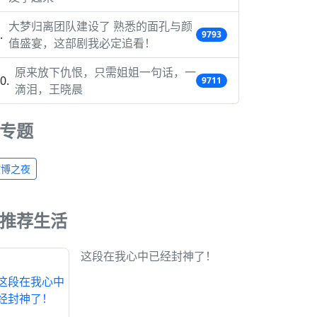
大梦归离团队建设了 熟悉的面孔与颜
9793
值盛宴，这部剧我必定追看！
原来放下仇恨，只需姐姐一句话，一
9711
滴泪，王晓晨
专题
微博之夜
推荐生活
这段在我心中已经封神了！