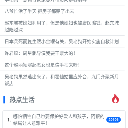
八爷忙活了半天 把房子都赔了出去
赵东城被媳妇利用了，但是他媳妇也被庸医骗钱，赵东城
越陷越深
日本兵死而复生跟小金罐有关，吴老狗开始实施自救计划
许君聪：周星驰导演我要干票大的！
这个赵丽颖演起恶女也是信手拈来呀！
吴老狗果然逃出来了，和霍仙姑里应外合，九门齐聚新月
饭店
热点生活
哪怕牺牲自己也要保护好爱人和孩子，阿银的
20106
结局让人意难平！