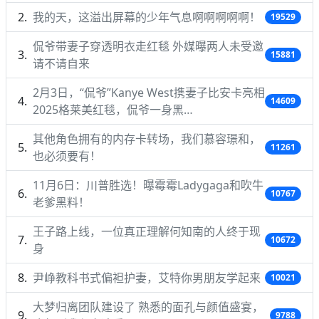
我的天，这溢出屏幕的少年气息啊啊啊啊啊！
19529
侃爷带妻子穿透明衣走红毯 外媒曝两人未受邀
15881
请不请自来
2月3日，“侃爷”Kanye West携妻子比安卡亮相
14609
2025格莱美红毯，侃爷一身黑…
其他角色拥有的内存卡转场，我们慕容璟和，
11261
也必须要有！
11月6日：川普胜选！曝霉霉Ladygaga和吹牛
10767
老爹黑料！
王子路上线，一位真正理解何知南的人终于现
10672
身
尹峥教科书式偏袒护妻，艾特你男朋友学起来
10021
大梦归离团队建设了 熟悉的面孔与颜值盛宴，
9788