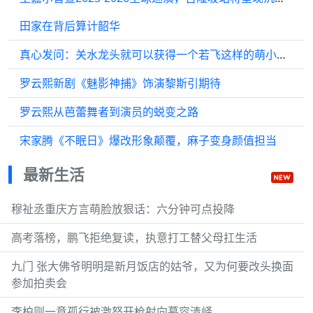
田家在背后算计韶华
真心发问：关水龙头就可以获得一个若飞这样的萌小孩吗
罗云熙新剧《魅影神捕》饰演黎斯引期待
罗云熙从芭蕾舞者到演员的蜕变之路
宋家腾《不眠日》爆改形象颠覆，麻子变身颜值担当
最新生活
穆祉丞重庆方言萌脸放狠话：六分钟可点投降
高考落榜，鹏飞拒绝复读，执意打工替父母扛生活
九门 张大佛爷明明是新月饭店的姑爷，又为何要改头换面
参加拍卖会
李柏则一意孤行被激怒开枪射向慕容清峄