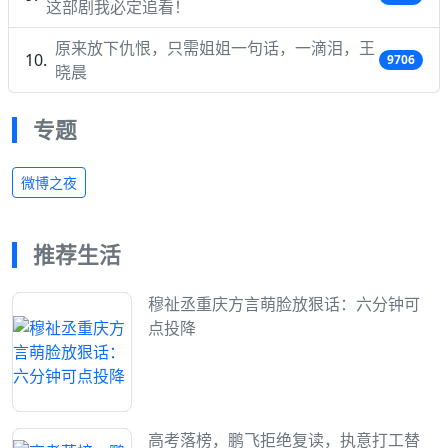
这部剧我必定追看！
原来放下仇恨，只需姐姐一句话，一滴泪，王
9706
晓晨
专题
微博之夜
推荐生活
穆祉丞重庆方言萌脸放狠话：六分钟可
点投降
高考落榜，鹏飞拒绝复读，执意打工替