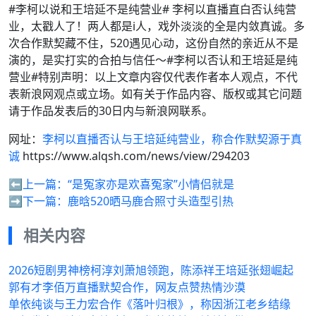
#李柯以说和王培延不是纯营业# 李柯以直播直白否认纯营
业，太戳人了！两人都是i人，戏外淡淡的全是内敛真诚。多
次合作默契藏不住，520遇见心动，这份自然的亲近从不是
演的，是实打实的合拍与信任～#李柯以否认和王培延是纯
营业#特别声明：以上文章内容仅代表作者本人观点，不代
表新浪网观点或立场。如有关于作品内容、版权或其它问题
请于作品发表后的30日内与新浪网联系。
网址：
李柯以直播否认与王培延纯营业，称合作默契源于真
诚
https://www.alqsh.com/news/view/294203
⬅️上一篇：
“是冤家亦是欢喜冤家”小情侣就是
➡️下一篇：
鹿晗520晒马鹿合照寸头造型引热
相关内容
2026短剧男神榜柯淳刘萧旭领跑，陈添祥王培延张翅崛起
郭有才李佰万直播默契合作，网友点赞热情沙漠
单依纯谈与王力宏合作《落叶归根》，称因浙江老乡结缘