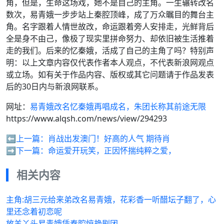
角，但是，生命这场戏，她不是自己的主角。​一生辗转改名
数次，易青娥一步步站上秦腔顶峰，成了万众瞩目的舞台主
角。​名字跟着人情世故改，命运跟着旁人安排走，光鲜背后
全是身不由己，像极了现实里拼命努力、却依旧被生活推着
走的我们。​后来的忆秦娥，活成了自己的主角了吗？特别声
明：以上文章内容仅代表作者本人观点，不代表新浪网观点
或立场。如有关于作品内容、版权或其它问题请于作品发表
后的30日内与新浪网联系。
网址：
易青娥改名忆秦娥再唱成名，朱团长称其前途无限
https://www.alqsh.com/news/view/294293
⬅️上一篇：
肖战出发澳门！好高的人气 期待肖
➡️下一篇：
命运爱开玩笑，正因怀揣纯粹之爱，
相关内容
主角:胡三元给来弟改名易青娥，花彩香一听醋坛子翻了，心
里还念着初恋呢
放羊丫头易青娥凭秦腔惊艳剧团