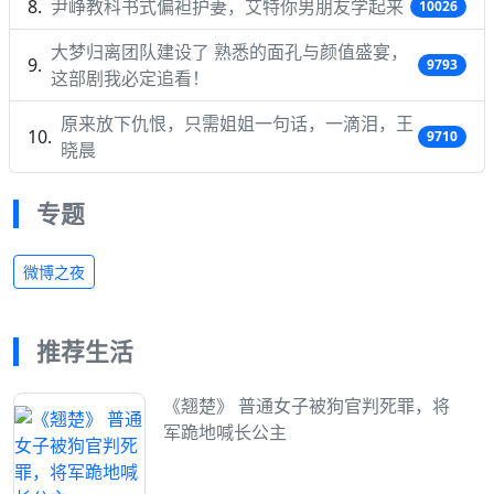
尹峥教科书式偏袒护妻，艾特你男朋友学起来
10026
大梦归离团队建设了 熟悉的面孔与颜值盛宴，
9793
这部剧我必定追看！
原来放下仇恨，只需姐姐一句话，一滴泪，王
9710
晓晨
专题
微博之夜
推荐生活
《翘楚》 普通女子被狗官判死罪，将
军跪地喊长公主