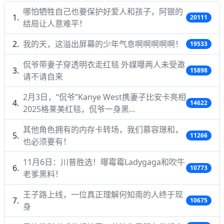
哪怕牺牲自己也要保护好爱人和孩子，阿银的
20111
结局让人意难平！
我的天，这溢出屏幕的少年气息啊啊啊啊啊！
19533
侃爷带妻子穿透明衣走红毯 外媒曝两人未受邀
15898
请不请自来
2月3日，“侃爷”Kanye West携妻子比安卡亮相
14622
2025格莱美红毯，侃爷一身黑…
其他角色拥有的内存卡转场，我们慕容璟和，
11266
也必须要有！
11月6日：川普胜选！曝霉霉Ladygaga和吹牛
10773
老爹黑料！
王子路上线，一位真正理解何知南的人终于现
10675
身