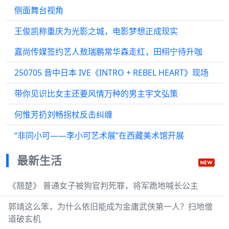
侧面舞台视角
王俊凯称重庆为光影之城，电影梦想正成现实
嘉尚传媒签约艺人敖瑞鹏常华森走红，田栩宁待升咖
250705 音中日本 IVE《INTRO + REBEL HEART》现场
带你见识比女主还要风情万种的男主宇文弘策
何惟芳扔刘畅拐杖反击纠缠
“非同小可——李小可艺术展”在西藏美术馆开展
最新生活
《翘楚》 普通女子被狗官判死罪，将军跪地喊长公主
郭靖这么笨，为什么依旧能成为金庸武侠第一人？扫地僧
道破玄机