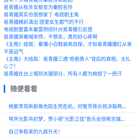
易青娥从牧羊女蜕变为秦腔名伶
易青娥其实也很想家了 电视剧主角
易青娥精彩演出 团里女生都气的不行
电视剧楚嘉禾屡耍阴招针对易青娥引反感
易青娥哭着喊宋师，不想走，真的好心疼啊
《主角》结局：看懂小白鞋装疯自保，才知易青娥爆红从来
不是运气
《主角》大结局：易青娥三遇“奇葩男人”背后的真相，太扎
心了！
易青娥在台上唱到关键部分，所有人都为她捏了一把汗
随便看看
杨紫李现新剧角色陷生死危机，何惟芳蒋长扬决裂两不相欠
琴声光影共织梦，贾小荷“光影之弦”音乐会惊艳京城，探索跨界艺术新维度
自己争取来的九族升天！