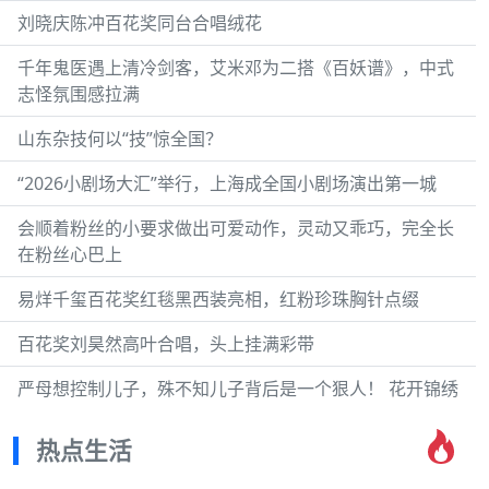
刘晓庆陈冲百花奖同台合唱绒花
千年鬼医遇上清冷剑客，艾米邓为二搭《百妖谱》，中式
志怪氛围感拉满
山东杂技何以“技”惊全国？
“2026小剧场大汇”举行，上海成全国小剧场演出第一城
会顺着粉丝的小要求做出可爱动作，灵动又乖巧，完全长
在粉丝心巴上
易烊千玺百花奖红毯黑西装亮相，红粉珍珠胸针点缀
百花奖刘昊然高叶合唱，头上挂满彩带
严母想控制儿子，殊不知儿子背后是一个狠人！ 花开锦绣
热点生活