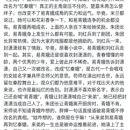
改名为“忆秦娥”！​真正的主角是压不住的，楚嘉禾再怎么使
绊子，也改变不了易青娥成角的实力和运气。毕竟，米兰都
说过，她可以和花彩香争一下，和易青娥连争的机会都没
有。​易青娥再唱成名，上面的人亲自下来给她奖励，朱团长
说，易青娥身上发生什么都有可能。​刘红兵到了剧团，朱团
长异常热情，因为大家的戏服都是他捐助的。​刘红兵一来，
封潇潇就有了情敌，毕竟，原著小说中，易青娥和刘红兵走
到一起。​其实，易青娥还是很喜欢封潇潇的，青春懵懂的年
龄，两个优秀的少年，爱上彼此并不稀奇。​易青娥告诉封潇
潇，自己又一次被改名，改成“忆秦娥”，是古代一个会唱戏
的女娃名字兼具怀念师父的意思。苟师在演出时去世，永远
留在秦腔舞台上，观众们都为他意难平，对于戏比天大的他
来说，也许是最灿烂的告别。​封潇潇不喜欢新名字，表示自
己还会喊“易青娥”，青娥让封潇潇喊自己“来弟”，她已经把封
潇潇当成自己人了。​朱团长让青娥离开厨房时，青娥不肯，
宋师说不知道青娥咋想的，胖婶一句话直接道破易青娥不停
改名的真相。​“娃咋想的，谁倒是在乎嘛！”从来弟到易青娥
再到忆秦娥，来弟的一生总是被命运推着前进，她演上了主