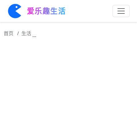
爱乐趣生活
首页
生活
易青娥改名忆秦娥再唱成名，朱团长称其前途