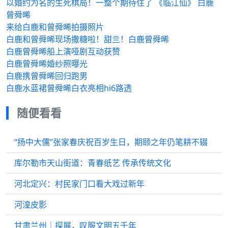
以婚约为名的生死棋局！一整个期待住了 《临江仙》 白鹿
曾舜晞
来给白鹿和曾舜晞拍摄照片
白鹿和曾舜晞现场撒糖啦！甜亖！白鹿曾舜晞
白鹿曾舜晞船上演哑剧互动获赞
白鹿曾舜晞婚纱照曝光
白鹿携曾舜晞回归跑男
白鹿水蓝裙曾舜晞白衣亮相hi6路透
随便看看
“扬中大儒”张家春庆祝百岁生日，期颐之年仍笔耕不辍
库尔勒市天山街道：青春纸艺 传承传统文化
河北定兴：村民家门口看大戏过新年
河湟皮影
甘肃兰州｜探展，叹服文明五千年