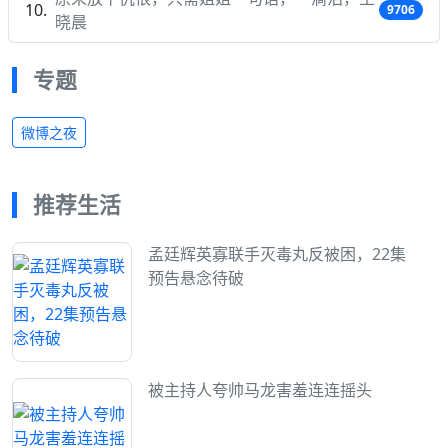
9706
晓晨
专题
微博之夜
推荐生活
孟廷辉英寡联手灭毒丸反被困，22集
预告悬念待破
被主持人夸帅马龙害羞连连摇头