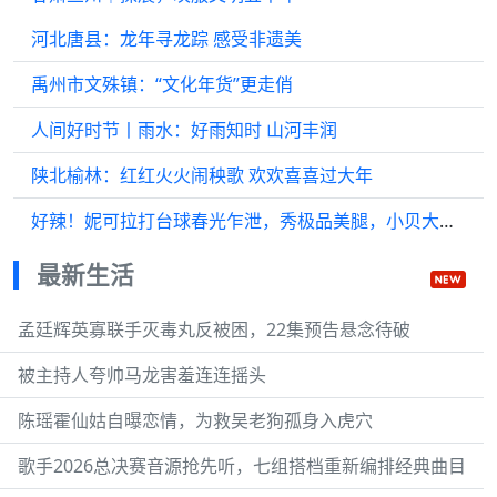
河北唐县：龙年寻龙踪 感受非遗美
禹州市文殊镇：“文化年货”更走俏
人间好时节丨雨水：好雨知时 山河丰润
陕北榆林：红红火火闹秧歌 欢欢喜喜过大年
好辣！妮可拉打台球春光乍泄，秀极品美腿，小贝大公子看入神了
最新生活
孟廷辉英寡联手灭毒丸反被困，22集预告悬念待破
被主持人夸帅马龙害羞连连摇头
陈瑶霍仙姑自曝恋情，为救吴老狗孤身入虎穴
歌手2026总决赛音源抢先听，七组搭档重新编排经典曲目