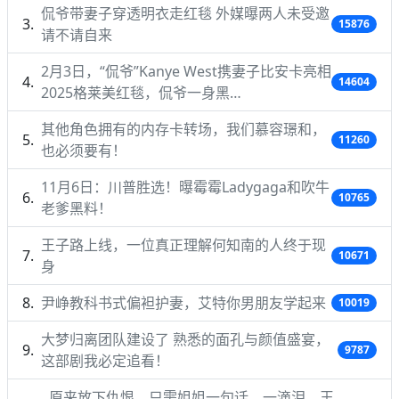
侃爷带妻子穿透明衣走红毯 外媒曝两人未受邀
15876
请不请自来
2月3日，“侃爷”Kanye West携妻子比安卡亮相
14604
2025格莱美红毯，侃爷一身黑…
其他角色拥有的内存卡转场，我们慕容璟和，
11260
也必须要有！
11月6日：川普胜选！曝霉霉Ladygaga和吹牛
10765
老爹黑料！
王子路上线，一位真正理解何知南的人终于现
10671
身
尹峥教科书式偏袒护妻，艾特你男朋友学起来
10019
大梦归离团队建设了 熟悉的面孔与颜值盛宴，
9787
这部剧我必定追看！
原来放下仇恨，只需姐姐一句话，一滴泪，王