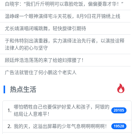
白晓宇：“我们斤斤明明可以靠脸吃饭，偏偏要靠才华！”
温峥嵘一个眼神演绎宅斗天花板，8月9日花开锦绣上线
尤长靖演唱闭嘴跳舞，轻快旋律引期待
于和伟特别出演重器，实力演绎法治先行者，以演技诠释
法律人的初心与坚守
顾廷烨浩浩荡荡的来了给媳妇撑腰了！
广告法就管住了何小鹏这个老实人
热点生活
哪怕牺牲自己也要保护好爱人和孩子，阿银的
20105
结局让人意难平！
我的天，这溢出屏幕的少年气息啊啊啊啊啊！
19528