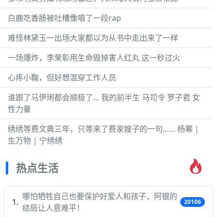
白鹿吃香肠被吐槽像唱了一段rap
难怪林黛玉一出场大家都以为从书中走出来了一样
一场爆炸，李荣彰用生命毁掉害人红丸 这一秒过火
心疼小鞠，但好想混穿工作人员
谁跟了马伊琍都会顺极了… 我的前半生 马司令 罗子君 女
性力量
绣绣等费文典三年，只等来了费家嫂子的一句…… 杨幂 |
生万物 | 宁绣绣
热点生活
哪怕牺牲自己也要保护好爱人和孩子，阿银的
20106
结局让人意难平！