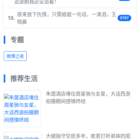
这部剧我必定追看！
原来放下仇恨，只需姐姐一句话，一滴泪，王
9707
晓晨
专题
微博之夜
推荐生活
朱茵酒店堵住周星驰与女星，大话西游
拍摄期间感情终结
大嫂独守空房多年，故意打听弟妹的闺