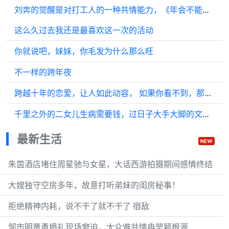
刘奔的觉醒是对打工人的一种共情能力，《年会不能停2！》特别好看，很喜欢#电影年会不能停2
这么久过去我还是最喜欢这一次的活动
你就说吧，妹妹，你毛发为什么那么旺
不一样的跨年夜
跨越十年的恋爱，让人如此动容， 如果你看不到，那么我就做你的眼睛
千里之外的二女儿生病需要钱，过日子大手大脚的文丽只得去借
最新生活
朱茵酒店堵住周星驰与女星，大话西游拍摄期间感情终结
大嫂独守空房多年，故意打听弟妹的闺房秘事！
拒绝精神内耗，说不干了就不干了 宿敌
邹市明黄勇婚礼现场窘迫，大众难共情冉莹颖根源