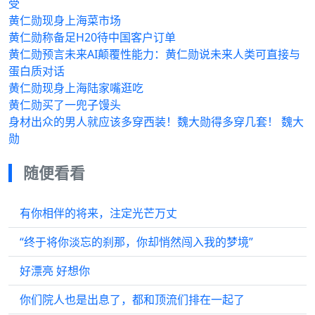
受
黄仁勋现身上海菜市场
黄仁勋称备足H20待中国客户订单
黄仁勋预言未来AI颠覆性能力：黄仁勋说未来人类可直接与
蛋白质对话
黄仁勋现身上海陆家嘴逛吃
黄仁勋买了一兜子馒头
身材出众的男人就应该多穿西装！魏大勋得多穿几套！ 魏大
勋
随便看看
有你相伴的将来，注定光芒万丈
“终于将你淡忘的刹那，你却悄然闯入我的梦境”
好漂亮 好想你
你们院人也是出息了，都和顶流们排在一起了