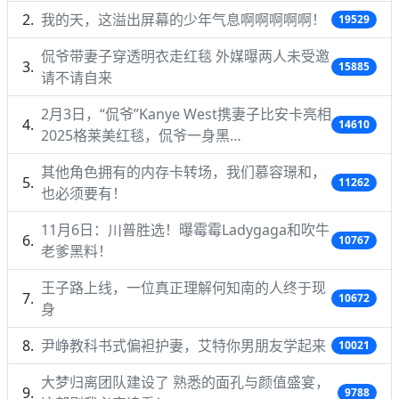
我的天，这溢出屏幕的少年气息啊啊啊啊啊！
19529
侃爷带妻子穿透明衣走红毯 外媒曝两人未受邀
15885
请不请自来
2月3日，“侃爷”Kanye West携妻子比安卡亮相
14610
2025格莱美红毯，侃爷一身黑…
其他角色拥有的内存卡转场，我们慕容璟和，
11262
也必须要有！
11月6日：川普胜选！曝霉霉Ladygaga和吹牛
10767
老爹黑料！
王子路上线，一位真正理解何知南的人终于现
10672
身
尹峥教科书式偏袒护妻，艾特你男朋友学起来
10021
大梦归离团队建设了 熟悉的面孔与颜值盛宴，
9788