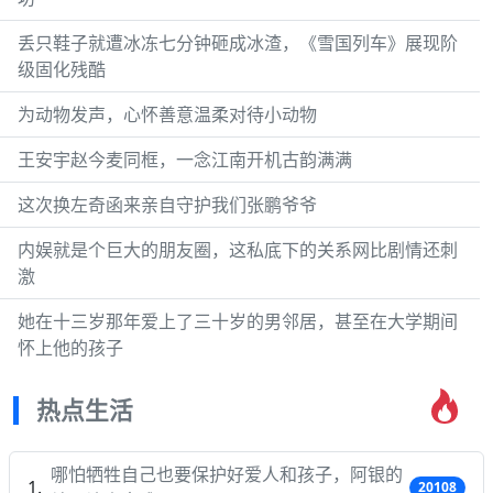
丢只鞋子就遭冰冻七分钟砸成冰渣，《雪国列车》展现阶
级固化残酷
为动物发声，心怀善意温柔对待小动物
王安宇赵今麦同框，一念江南开机古韵满满
这次换左奇函来亲自守护我们张鹏爷爷
内娱就是个巨大的朋友圈，这私底下的关系网比剧情还刺
激
她在十三岁那年爱上了三十岁的男邻居，甚至在大学期间
怀上他的孩子
热点生活
哪怕牺牲自己也要保护好爱人和孩子，阿银的
20108