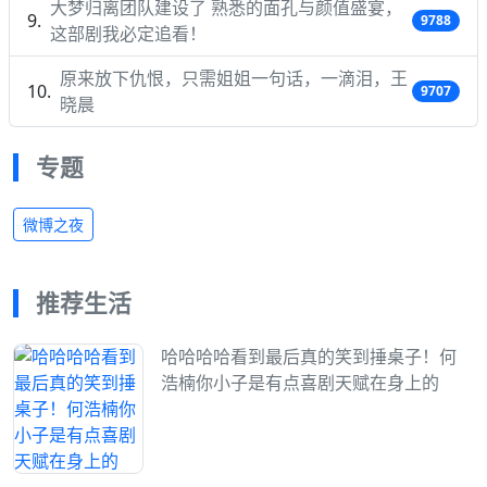
大梦归离团队建设了 熟悉的面孔与颜值盛宴，
9788
这部剧我必定追看！
原来放下仇恨，只需姐姐一句话，一滴泪，王
9707
晓晨
专题
微博之夜
推荐生活
哈哈哈哈看到最后真的笑到捶桌子！何
浩楠你小子是有点喜剧天赋在身上的