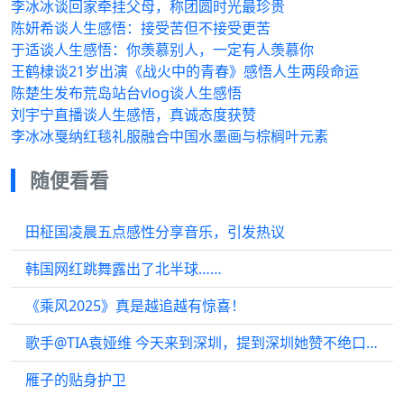
李冰冰谈回家牵挂父母，称团圆时光最珍贵
陈妍希谈人生感悟：接受苦但不接受更苦
于适谈人生感悟：你羡慕别人，一定有人羡慕你
王鹤棣谈21岁出演《战火中的青春》感悟人生两段命运
陈楚生发布荒岛站台vlog谈人生感悟
刘宇宁直播谈人生感悟，真诚态度获赞
李冰冰戛纳红毯礼服融合中国水墨画与棕榈叶元素
随便看看
田柾国凌晨五点感性分享音乐，引发热议
韩国网红跳舞露出了北半球……
《乘风2025》真是越追越有惊喜！
歌手@TIA袁娅维 今天来到深圳，提到深圳她赞不绝口…
雁子的贴身护卫