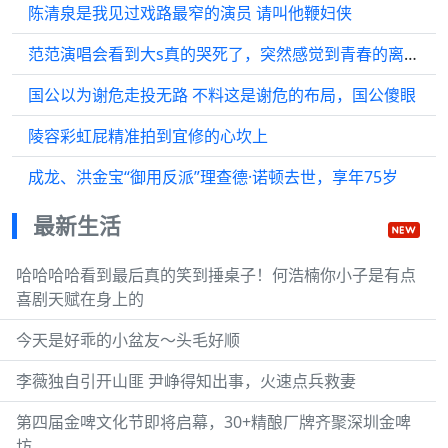
陈清泉是我见过戏路最窄的演员 请叫他鞭妇侠
范范演唱会看到大s真的哭死了，突然感觉到青春的离开是措不及防的…
国公以为谢危走投无路 不料这是谢危的布局，国公傻眼
陵容彩虹屁精准拍到宜修的心坎上
成龙、洪金宝“御用反派”理查德·诺顿去世，享年75岁
最新生活
哈哈哈哈看到最后真的笑到捶桌子！何浩楠你小子是有点
喜剧天赋在身上的
今天是好乖的小盆友～头毛好顺
李薇独自引开山匪 尹峥得知出事，火速点兵救妻
第四届金啤文化节即将启幕，30+精酿厂牌齐聚深圳金啤
坊