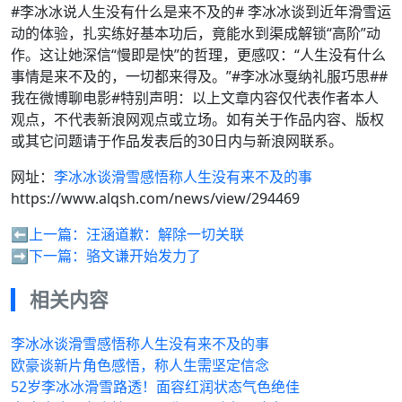
#李冰冰说人生没有什么是来不及的# 李冰冰谈到近年滑雪运
动的体验，扎实练好基本功后，竟能水到渠成解锁“高阶”动
作。这让她深信“慢即是快”的哲理，更感叹：“人生没有什么
事情是来不及的，一切都来得及。”#李冰冰戛纳礼服巧思##
我在微博聊电影#特别声明：以上文章内容仅代表作者本人
观点，不代表新浪网观点或立场。如有关于作品内容、版权
或其它问题请于作品发表后的30日内与新浪网联系。
网址：
李冰冰谈滑雪感悟称人生没有来不及的事
https://www.alqsh.com/news/view/294469
⬅️上一篇：
汪涵道歉：解除一切关联
➡️下一篇：
骆文谦开始发力了
相关内容
李冰冰谈滑雪感悟称人生没有来不及的事
欧豪谈新片角色感悟，称人生需坚定信念
52岁李冰冰滑雪路透！面容红润状态气色绝佳