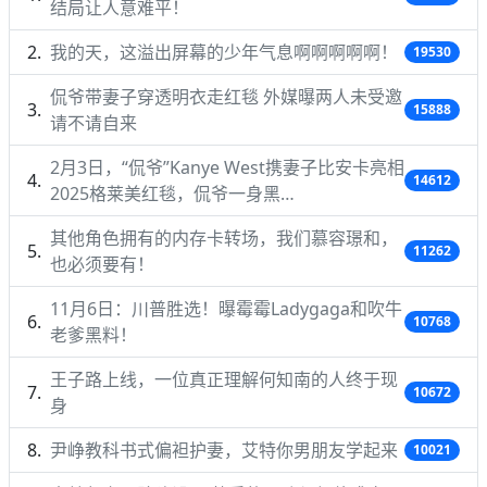
结局让人意难平！
我的天，这溢出屏幕的少年气息啊啊啊啊啊！
19530
侃爷带妻子穿透明衣走红毯 外媒曝两人未受邀
15888
请不请自来
2月3日，“侃爷”Kanye West携妻子比安卡亮相
14612
2025格莱美红毯，侃爷一身黑…
其他角色拥有的内存卡转场，我们慕容璟和，
11262
也必须要有！
11月6日：川普胜选！曝霉霉Ladygaga和吹牛
10768
老爹黑料！
王子路上线，一位真正理解何知南的人终于现
10672
身
尹峥教科书式偏袒护妻，艾特你男朋友学起来
10021