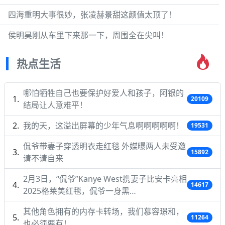
四海重明大事很妙，张凌赫景甜这颜值太顶了！
侯明昊刚从车里下来那一下，周围全在尖叫！
热点生活
哪怕牺牲自己也要保护好爱人和孩子，阿银的
20109
结局让人意难平！
我的天，这溢出屏幕的少年气息啊啊啊啊啊！
19531
侃爷带妻子穿透明衣走红毯 外媒曝两人未受邀
15892
请不请自来
2月3日，“侃爷”Kanye West携妻子比安卡亮相
14617
2025格莱美红毯，侃爷一身黑…
其他角色拥有的内存卡转场，我们慕容璟和，
11264
也必须要有！