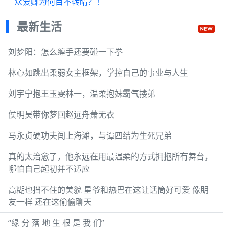
众爱卿为何目不转睛？！
最新生活
刘梦阳：怎么缠手还要碰一下拳
林心如跳出柔弱女主框架，掌控自己的事业与人生
刘宇宁抱王玉雯林一，温柔抱妹霸气搂弟
侯明昊带你梦回赵远舟萧无衣
马永贞硬功夫闯上海滩，与谭四结为生死兄弟
真的太治愈了，他永远在用最温柔的方式拥抱所有舞台，
哪怕自己起初并不适应
高糊也挡不住的美貌 星爷和热巴在这让话筒好可爱 像朋
友一样 还在这偷偷聊天
“缘 分 落 地 生 根 是 我 们”