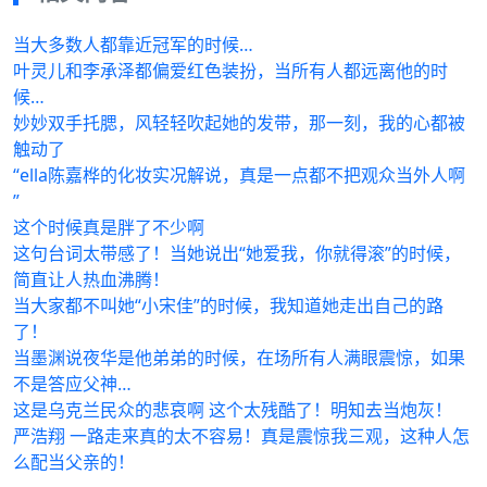
当大多数人都靠近冠军的时候…
叶灵儿和李承泽都偏爱红色装扮，当所有人都远离他的时
候…
妙妙双手托腮，风轻轻吹起她的发带，那一刻，我的心都被
触动了
“ella陈嘉桦的化妆实况解说，真是一点都不把观众当外人啊
”
这个时候真是胖了不少啊
这句台词太带感了！当她说出“她爱我，你就得滚”的时候，
简直让人热血沸腾！
当大家都不叫她“小宋佳”的时候，我知道她走出自己的路
了！
当墨渊说夜华是他弟弟的时候，在场所有人满眼震惊，如果
不是答应父神…
这是乌克兰民众的悲哀啊 这个太残酷了！明知去当炮灰！
严浩翔 一路走来真的太不容易！真是震惊我三观，这种人怎
么配当父亲的！