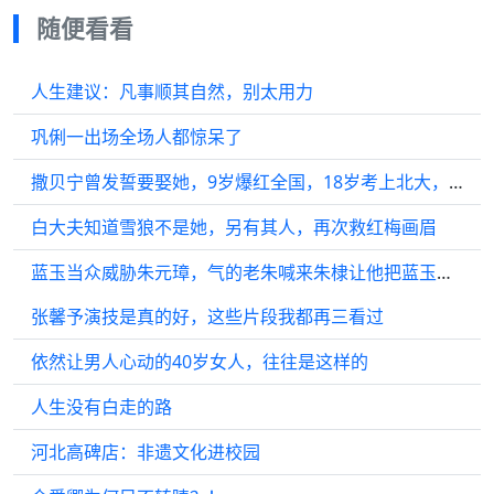
随便看看
人生建议：凡事顺其自然，别太用力
巩俐一出场全场人都惊呆了
撒贝宁曾发誓要娶她，9岁爆红全国，18岁考上北大，42岁的她至今未嫁，活成了这样……
白大夫知道雪狼不是她，另有其人，再次救红梅画眉
蓝玉当众威胁朱元璋，气的老朱喊来朱棣让他把蓝玉的本事全学回来
张馨予演技是真的好，这些片段我都再三看过
依然让男人心动的40岁女人，往往是这样的
人生没有白走的路
河北高碑店：非遗文化进校园