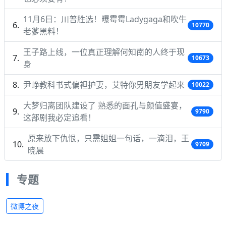
11月6日：川普胜选！曝霉霉Ladygaga和吹牛
10770
老爹黑料！
王子路上线，一位真正理解何知南的人终于现
10673
身
尹峥教科书式偏袒护妻，艾特你男朋友学起来
10022
大梦归离团队建设了 熟悉的面孔与颜值盛宴，
9790
这部剧我必定追看！
原来放下仇恨，只需姐姐一句话，一滴泪，王
9709
晓晨
专题
微博之夜