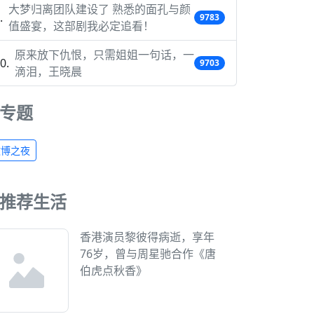
大梦归离团队建设了 熟悉的面孔与颜
9783
值盛宴，这部剧我必定追看！
原来放下仇恨，只需姐姐一句话，一
9703
滴泪，王晓晨
专题
微博之夜
推荐生活
香港演员黎彼得病逝，享年
76岁，曾与周星驰合作《唐
伯虎点秋香》