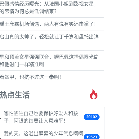
巴佩感情经历曝光：从法国小姐到影视女星，
的恋情为何总是低调结束？
瑶王彦霖机场偶遇，两人有说有笑还击掌了！
启山真的太帅了，轻松就让丁千岁和盘托出详
星和顶流女星强强联合，姆巴佩这择偶眼光简
和他射门一样精准啊
着盔甲，也抗不过这一拳啊！
热点生活
哪怕牺牲自己也要保护好爱人和孩
20102
子，阿银的结局让人意难平！
我的天，这溢出屏幕的少年气息啊啊
19523