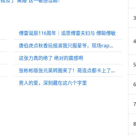
提及了“离婚”这一敏感话题！
傅雷诞辰116周年｜追思傅雷夫妇与 ​傅聪傅敏
唐伯虎点秋香玩摇滚我只服星爷，现场rap嗨翻全场，太疯狂了
这张力真的绝了 绝对的震感啊
张彬彬版张元英转圈来了！哥连点都卡上了，平时确实没少冲浪啊
男人的爱，深刻藏在这六个字里