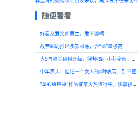
林志玲的婚姻状况引发争议，黑泽良平在采访中
随便看看
好看又爱笑的男生，爱不够啊
故宫邮局推出多款邮品，含“龙”量极高
大S与张兰纠纷升级，律师揭汪小菲秘密，娱乐圈风波再起
中年男人，惦记一个女人的4种表现，别不懂
“童心绘应急”作品征集火热进行中，快拿孩子的画作来参赛！