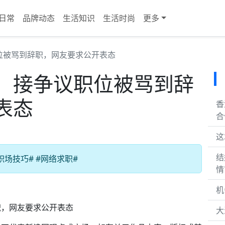
日常
品牌动态
生活知识
生活时尚
更多
位被骂到辞职，网友要求公开表态
！接争议职位被骂到辞
表态
香
合
这
结
职场技巧# #网络求职#
情
机
，网友要求公开表态
大