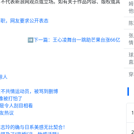
，不代表新浪网观点或立场。如有关于作品内容、版权或其
姆
。
他
辞职，网友要求公开表态
陈
张
➡️下一篇：
王心凌舞台一跳助芒果台涨66亿
情
球
直
穿
惊人
责不共情运动员，被骂到删博
像被打怕了
真是令人刮目相看
网友热议
林志玲的确与日系美感无比契合！