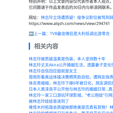
特别声明：以上文章内容仅代表作者本人观点
它问题请于作品发表后的30日内与新浪网联系
网址：
林志玲立场遭质疑！接争议职位被骂到
https://www.alqsh.com/news/view/294741
⬅️上一篇：
TVB最佳情侣意大利低调出游零合
相关内容
林志玲被质疑温柔是伪装，本人坚持数十年
林志玲丈夫Akira公开婚姻生活，透露妻子变化
林志玲自信回应姐就是女王
周雨彤看奥运体操决赛晒笑脸自拍，遭网友指
体态畏缩缩，林志玲下嫁6年被日化，网友调侃
日本人黑泽良平公开他与林志玲的婚姻日常...
林志玲一家三口游玩环球影城，“老公抱娃”引
被林志玲娃娃音迷到了
难怪木村拓哉会质疑她那绝美是否真有其物！