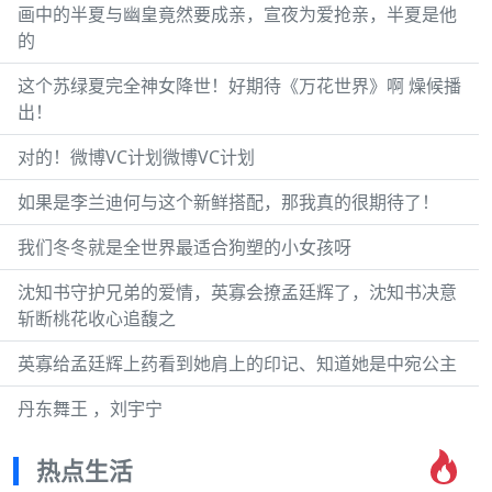
画中的半夏与幽皇竟然要成亲，宣夜为爱抢亲，半夏是他
的
这个苏绿夏完全神女降世！好期待《万花世界》啊 燥候播
出！
对的！微博VC计划微博VC计划
如果是李兰迪何与这个新鲜搭配，那我真的很期待了！
我们冬冬就是全世界最适合狗塑的小女孩呀
沈知书守护兄弟的爱情，英寡会撩孟廷辉了，沈知书决意
斩断桃花收心追馥之
英寡给孟廷辉上药看到她肩上的印记、知道她是中宛公主
丹东舞王 ，刘宇宁
热点生活