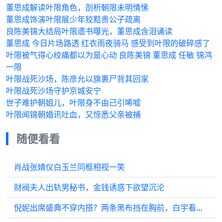
董思成解读叶限角色，剖析朝限未明情愫
董思成饰演叶限展少年狡黠贵公子疏离
良陈美锦大结局叶限遗书曝光，董思成含泪诵读
董思成 今日片场路透 红衣雨夜骑马 感受到叶限的破碎感了
叶限被气得心绞痛都以为是心动 良陈美锦 董思成 任敏 锦鸿
一限
叶限战死沙场，陈彦允以旗裹尸背其回家
叶限战死沙场守护京城安宁
世子难护朝姐儿，叶限身不由己引唏嘘
叶限闻锦朝婚讯吐血，又惊悉父亲被捕
随便看看
肖战张婧仪白玉兰同框相视一笑
财阀夫人出轨男秘书，金钱诱惑下欲望沉沦
倪妮出席盛典不穿内搭？两条黑布挡在胸前，白宇看见眼睛都离不开