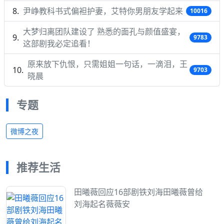
尹峥教科书式偏袒护妻，艾特你男朋友学起来
10016
大梦归离团队建设了 熟悉的面孔与颜值盛宴，
9783
这部剧我必定追看！
原来放下仇恨，只需姐姐一句话，一滴泪，王
9703
晓晨
专题
微博之夜
推荐生活
田曦薇回应16部剧铁刘海田曦薇曾给
刘海起名薇薇安