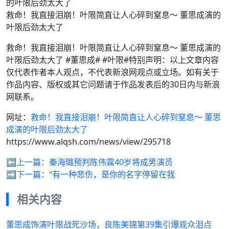
救命！我直接泪崩！叶限简直让人心碎到窒息～ 董思成演的
叶限后劲太大了
救命！我直接泪崩！叶限简直让人心碎到窒息～ 董思成演的
叶限后劲太大了 #董思成# #叶限#特别声明：以上文章内容
仅代表作者本人观点，不代表新浪网观点或立场。如有关于
作品内容、版权或其它问题请于作品发表后的30日内与新浪
网联系。
网址：
救命！我直接泪崩！叶限简直让人心碎到窒息～ 董思
成演的叶限后劲太大了
https://www.alqsh.com/news/view/295718
⬅️上一篇：
秦海璐预判陈伟霆40岁将成男演员
➡️下一篇：
“有一种悲伤，是你的名字停留在我
相关内容
董思成饰演叶限战死沙场，良陈美锦第39集引爆观众泪点