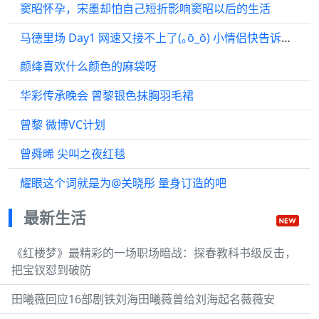
窦昭怀孕，宋墨却怕自己短折影响窦昭以后的生活
马德里场 Day1 网速又接不上了(｡ŏ_ŏ) 小情侣快告诉我 这是什么梗？
颜绛喜欢什么颜色的麻袋呀
华彩传承晚会 曾黎银色抹胸羽毛裙
曾黎 微博VC计划
曾舜晞 尖叫之夜红毯
耀眼这个词就是为@关晓彤 量身订造的吧
最新生活
《红楼梦》最精彩的一场职场暗战：探春教科书级反击，
把宝钗怼到破防
田曦薇回应16部剧铁刘海田曦薇曾给刘海起名薇薇安