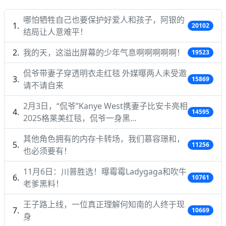
哪怕牺牲自己也要保护好爱人和孩子，阿银的
20102
结局让人意难平！
我的天，这溢出屏幕的少年气息啊啊啊啊啊！
19523
侃爷带妻子穿透明衣走红毯 外媒曝两人未受邀
15869
请不请自来
2月3日，“侃爷”Kanye West携妻子比安卡亮相
14595
2025格莱美红毯，侃爷一身黑…
其他角色拥有的内存卡转场，我们慕容璟和，
11256
也必须要有！
11月6日：川普胜选！曝霉霉Ladygaga和吹牛
10761
老爹黑料！
王子路上线，一位真正理解何知南的人终于现
10669
身