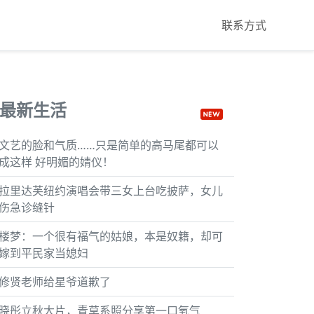
联系方式
最新生活
文艺的脸和气质……只是简单的高马尾都可以
成这样 好明媚的婧仪！
拉里达芙纽约演唱会带三女上台吃披萨，女儿
伤急诊缝针
楼梦：一个很有福气的姑娘，本是奴籍，却可
嫁到平民家当媳妇
修贤老师给星爷道歉了
晓彤立秋大片，青草系照分享第一口氧气