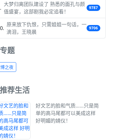
大梦归离团队建设了 熟悉的面孔与颜
9787
值盛宴，这部剧我必定追看！
原来放下仇恨，只需姐姐一句话，一
9706
滴泪，王晓晨
专题
微博之夜
推荐生活
好文艺的脸和气质……只是简
单的高马尾都可以美成这样
好明媚的婧仪！