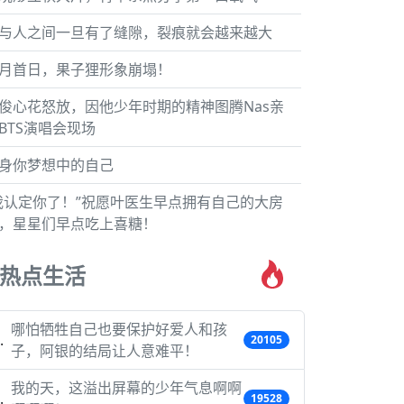
与人之间一旦有了缝隙，裂痕就会越来越大
月首日，果子狸形象崩塌！
俊心花怒放，因他少年时期的精神图腾Nas亲
BTS演唱会现场
身你梦想中的自己
我认定你了！”祝愿叶医生早点拥有自己的大房
，星星们早点吃上喜糖！
热点生活
哪怕牺牲自己也要保护好爱人和孩
20105
子，阿银的结局让人意难平！
我的天，这溢出屏幕的少年气息啊啊
19528