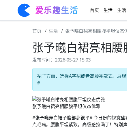
爱乐趣生活
首页
生活
生活
首页
生活
张予曦白裙亮相腰腹平坦仪态
张予曦白裙亮相腰
发布时间：2026-05-27 15:03
裙子方面，选择A字裙或者高腰裙款式，展现复
#
张予曦白裙亮相腰腹平坦仪态优雅
#张予曦穿白裙子腹部都很平# 今日份的视觉
点毛病。腰腹平坦紧致，高级感拉满了！特别