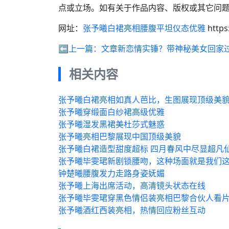
点或立场。如有关于作品内容、版权或其它问题
网址：
张予曦白裙亮相腰腹平坦仪态优雅
https
⬅️上一篇：
文章新恋情实锤？带神秘美女回家
相关内容
张予曦白裙亮相如真人芭比，生图展现顶级美
张予曦穿缎面白纱裙高级优雅
张予曦湿发黑裙美杜莎式魅惑
张予曦亮相巴黎展现中国顶级美貌
张予曦白裙造型甜度超标 四月春风中尽显超凡
张予曦毕雯珺新剧锁腰吻，这种场面就是我们
钟楚曦腰腹发力走路身姿妩媚
张予曦上海出席活动，高清镜头状态在线
张予曦毕雯珺穿黑色情侣装亮相巴黎合伙人看
张予曦酒红西装亮相，热情回应粉丝互动