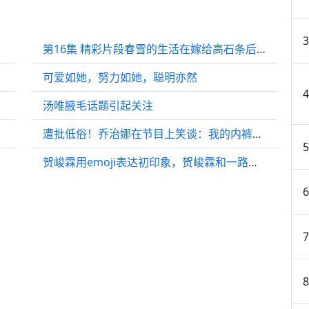
第16集 精彩片段春雪的生活在嫁给高石条后并未如她所愿…
可爱如她，努力如她，聪明亦然
汤唯腋毛话题引起关注
遭批低俗！乔治娜在节目上笑谈：我的内裤太紧了
贺峻霖用emoji表达初印象，贺峻霖和一路繁花官方一个比一个抽象…