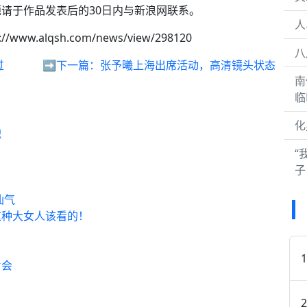
请于作品发表后的30日内与新浪网联系。
人
://www.alqsh.com/news/view/298120
八
过
➡️下一篇：
张予曦上海出席活动，高清镜头状态
南
临
化
貌
“
子
仙气
这种大女人该看的！
片会