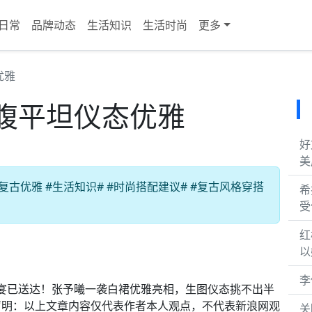
日常
品牌动态
生活知识
生活时尚
更多
优雅
腹平坦仪态优雅
好
美
古优雅 #生活知识# #时尚搭配建议# #复古风格穿搭
希
受
红
以
李
盛宴已送达！张予曦一袭白裙优雅亮相，生图仪态挑不出半
声明：以上文章内容仅代表作者本人观点，不代表新浪网观
关