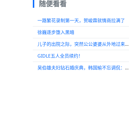
随便看看
一路繁花录制第一天，贺峻霖就情商拉满了
徐巍逐步堕入黑暗
儿子的出院之际，突然公公婆婆从外地过来，宁悦@蔡文静 想安排老人住酒店…
GIDLE五人全员续约！
吴伯雄夫妇钻石婚庆典，韩国瑜不忘调侃：民代们太吵今天要肃静