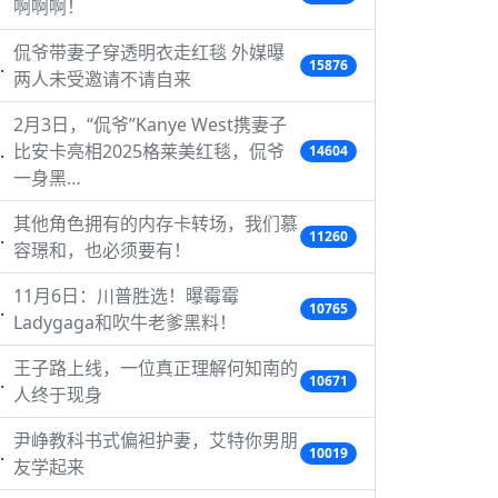
啊啊啊！
侃爷带妻子穿透明衣走红毯 外媒曝
15876
两人未受邀请不请自来
2月3日，“侃爷”Kanye West携妻子
比安卡亮相2025格莱美红毯，侃爷
14604
一身黑…
其他角色拥有的内存卡转场，我们慕
11260
容璟和，也必须要有！
11月6日：川普胜选！曝霉霉
10765
Ladygaga和吹牛老爹黑料！
王子路上线，一位真正理解何知南的
10671
人终于现身
尹峥教科书式偏袒护妻，艾特你男朋
10019
友学起来