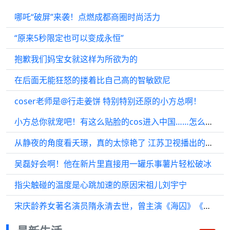
哪吒“破屏”来袭！点燃成都商圈时尚活力
“原来5秒限定也可以变成永恒”
抱歉我们妈宝女就这样为所欲为的
在后面无能狂怒的搂着比自己高的智敏欧尼
coser老师是@行走姜饼 特别特别还原的小方总啊！
小方总你就宠吧！有这么贴脸的cos进入中国……怎么会这么像！
从静夜的角度看夭璟，真的太惊艳了 江苏卫视播出的《长相思》第二季
吴磊好会啊！他在新片里直接用一罐乐事薯片轻松破冰
指尖触碰的温度是心跳加速的原因宋祖儿刘宇宁
宋庆龄养女著名演员隋永清去世，曾主演《海囚》《小花》《霸王别姬》