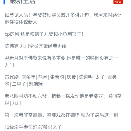
最新生活
细节见人品！星爷鼓励演员放开多讲几句，坎坷来时路让
他懂得体谅新人
cp的风 还是吹到了九爷和小鱼副官了！
陈伟霆 九门全员齐聚经典再续
尹新月对于佛爷来说有多重要 她是唯一的特例没有之一
九门
古代剧|庆余年|范闲|张若昀|庆帝|陈道明|太子|张昊
唯|二皇子|刘端端
老八眼瞅劝不动六爷，把卦一摆发现他是老婆奴，瞬间拿
捏|九门
第一次看非常震撼，整部戏都在铺垫 就为了最后这一刻
顶级杀手奉命追杀‘禁忌之子’