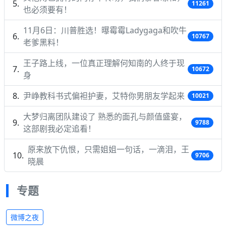
11261
也必须要有！
11月6日：川普胜选！曝霉霉Ladygaga和吹牛
10767
老爹黑料！
王子路上线，一位真正理解何知南的人终于现
10672
身
尹峥教科书式偏袒护妻，艾特你男朋友学起来
10021
大梦归离团队建设了 熟悉的面孔与颜值盛宴，
9788
这部剧我必定追看！
原来放下仇恨，只需姐姐一句话，一滴泪，王
9706
晓晨
专题
微博之夜