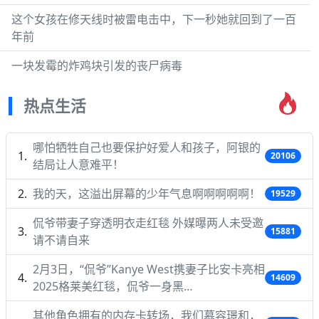
这个女孩在修天线时被雷电击中，下一秒她就回到了一百
年前
一块发霉的炸鸡块引发的丧尸病毒
热点生活
哪怕牺牲自己也要保护好爱人和孩子，阿银的
20106
结局让人意难平！
我的天，这溢出屏幕的少年气息啊啊啊啊啊！
19529
侃爷带妻子穿透明衣走红毯 外媒曝两人未受邀
15881
请不请自来
2月3日，“侃爷”Kanye West携妻子比安卡亮相
14609
2025格莱美红毯，侃爷一身黑…
其他角色拥有的内存卡转场，我们慕容璟和，