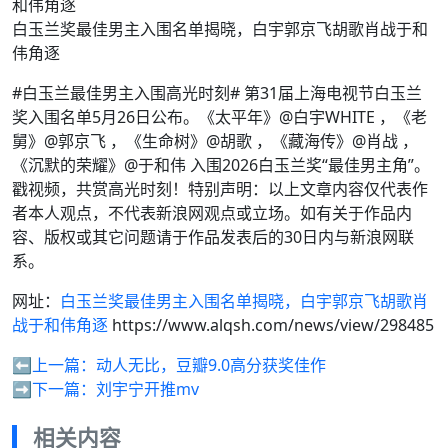
白玉兰奖最佳男主入围名单揭晓，白宇郭京飞胡歌肖战于和
伟角逐
#白玉兰最佳男主入围高光时刻# 第31届上海电视节白玉兰
奖入围名单5月26日公布。《太平年》@白宇WHITE ，《老
舅》@郭京飞 ，《生命树》@胡歌 ，《藏海传》@肖战 ，
《沉默的荣耀》@于和伟 入围2026白玉兰奖“最佳男主角”。
戳视频，共赏高光时刻！特别声明：以上文章内容仅代表作
者本人观点，不代表新浪网观点或立场。如有关于作品内
容、版权或其它问题请于作品发表后的30日内与新浪网联
系。
网址：
白玉兰奖最佳男主入围名单揭晓，白宇郭京飞胡歌肖
战于和伟角逐
https://www.alqsh.com/news/view/298485
⬅️上一篇：
动人无比，豆瓣9.0高分获奖佳作
➡️下一篇：
刘宇宁开推mv
相关内容