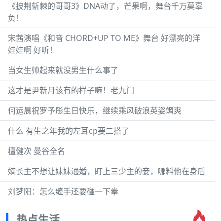
《披荆斩棘的哥哥3》DNA动了，芒果啊，舞台千万莫辜
负！
宋茜演唱《和音 CHORD+UP TO ME》舞台 好漂亮的洋
娃娃啊 好听！
当女生帅起来就没男生什么事了
这才是尹新月该有的样子嘛！老九门
何运晨祝罗予彤生日快乐，继续乘风破浪英姿飒爽
什么 有生之年我的左耳cp要二搭了
檀健次 曼谷全名
嫡长主不想让妹妹通婚，盯上三少主的妾，哪料他在身后
刘梦阳：怎么缠手还要碰一下拳
热点生活