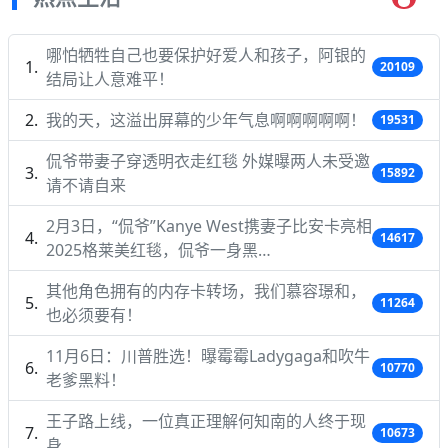
哪怕牺牲自己也要保护好爱人和孩子，阿银的
20109
结局让人意难平！
我的天，这溢出屏幕的少年气息啊啊啊啊啊！
19531
侃爷带妻子穿透明衣走红毯 外媒曝两人未受邀
15892
请不请自来
2月3日，“侃爷”Kanye West携妻子比安卡亮相
14617
2025格莱美红毯，侃爷一身黑…
其他角色拥有的内存卡转场，我们慕容璟和，
11264
也必须要有！
11月6日：川普胜选！曝霉霉Ladygaga和吹牛
10770
老爹黑料！
王子路上线，一位真正理解何知南的人终于现
10673
身