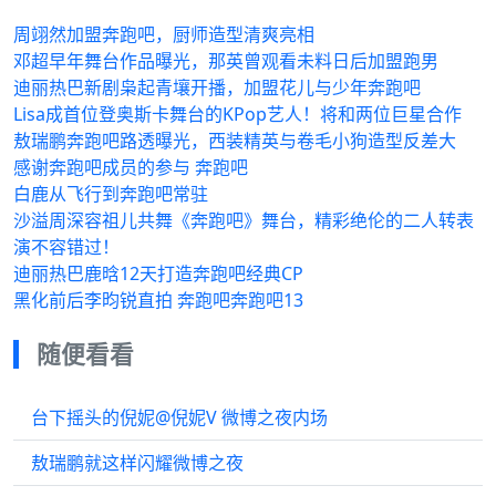
周翊然加盟奔跑吧，厨师造型清爽亮相
邓超早年舞台作品曝光，那英曾观看未料日后加盟跑男
迪丽热巴新剧枭起青壤开播，加盟花儿与少年奔跑吧
Lisa成首位登奥斯卡舞台的KPop艺人！将和两位巨星合作
敖瑞鹏奔跑吧路透曝光，西装精英与卷毛小狗造型反差大
感谢奔跑吧成员的参与 奔跑吧
白鹿从飞行到奔跑吧常驻
沙溢周深容祖儿共舞《奔跑吧》舞台，精彩绝伦的二人转表
演不容错过！
迪丽热巴鹿晗12天打造奔跑吧经典CP
黑化前后李昀锐直拍 奔跑吧奔跑吧13
随便看看
台下摇头的倪妮@倪妮V 微博之夜内场
敖瑞鹏就这样闪耀微博之夜