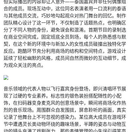
但实际播出的内容却让人意外——泰国嘉宾并非任何偶像组
合的成员。现场互动中，这位同名表演者用一口流利的泰语
与其他成员交流，巧妙地勾起观众对热门舞台的回忆。制作
团队精心设计了这一环节，不仅制造了话题热点，也明确区
分了不同人物的身份，避免误会和混淆。首期节目的录制选
在商业空间完成，固定班底全员到场，每个人的熟悉感与默
契，在这个新的环境中与新加入的女性成员碰撞出独特化学
反应。跑酷环节充分利用商场的结构和空间特点，游戏设计
延续了轻松幽默的风格，成员间自然而微妙的互动细节，成
为观众关注的亮点。
音乐领域的代表人物以飞行嘉宾身份登场，即兴清唱环节展
现了过硬的专业素养。标志性的银色装扮搭配随性的小配
饰，在扫码器变身麦克风的创意场景中，瞬间将商场化作热
烈的音乐现场。周围群众自发围拢，屏息聆听的画面，真实
记录了他舞台上不可忽视的感染力。某位高大成员在游戏环
节中遭遇灵长类动物环绕的趣味场景，半蹲的姿态与动物互
动的镜头充满了戏剧张力，那些表情管理的小失误引得笑声