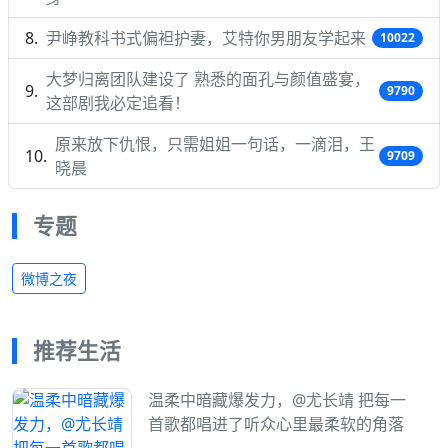
尹峥教科书式偏袒护妻，艾特你男朋友学起来
10022
大梦归离团队建设了 熟悉的面孔与颜值盛宴，
9790
这部剧我必定追看！
原来放下仇恨，只需姐姐一句话，一滴泪，王
9709
晓晨
专题
微博之夜
推荐生活
温柔中暗藏爆发力，@尤长靖 把每一
首歌都唱进了听众心里最柔软的角落