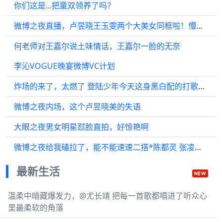
你们这是...把童双领养了吗？
微博之夜直播，卢昱晓王玉雯两个大美女同框啦！懵懵的晓晓好可爱！
何老师对王嘉尔说土味情话，王嘉尔一脸的无奈
李沁VOGUE晚宴微博VC计划
炸场的来了，太燃了 登陆少年今天这身黑白配的打歌服帅帅帅
微博之夜内场，这个卢昱晓美的失语
大眼之夜男女明星怼脸直拍，好惊艳啊
微博之夜给我磕拉了，能不能速速二搭*陈都灵 张凌赫 陈妍希 李兰迪 陈哲远
最新生活
温柔中暗藏爆发力，@尤长靖 把每一首歌都唱进了听众心
里最柔软的角落