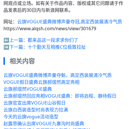
网观点或立场。如有关于作品内容、版权或其它问题请于作
品发表后的30日内与新浪网联系。
网址：
云旗VOGUE盛典微博声量夺冠,高定西装展清冷气质
https://www.alqsh.com/news/view/301679
⬅️上一篇：
都来品这一段求求你们了
➡️下一篇：
十个勤天互相推C位极致拉扯
相关内容
云旗VOGUE盛典微博声量夺魁，高定西装展清冷气质
VOGUE假日盛典云旗郝熠然高定亮相
云旗郝熠然VOGUE盛典
云旗郝熠然回应亮相VOGUE盛典：即将启程、静待假日
云旗官宣出席VOGUE山谷假日
云旗白西装造型时尚表现力拉满
今天的云旗vogue活动造型
赵露思确认出席VOGUE九寨沟时尚盛典