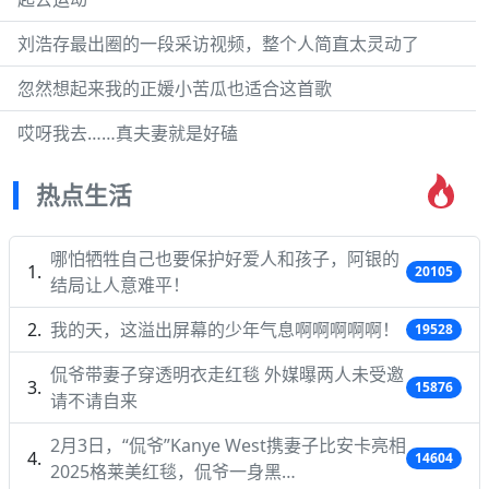
刘浩存最出圈的一段采访视频，整个人简直太灵动了
忽然想起来我的正媛小苦瓜也适合这首歌
哎呀我去……真夫妻就是好磕
热点生活
哪怕牺牲自己也要保护好爱人和孩子，阿银的
20105
结局让人意难平！
我的天，这溢出屏幕的少年气息啊啊啊啊啊！
19528
侃爷带妻子穿透明衣走红毯 外媒曝两人未受邀
15876
请不请自来
2月3日，“侃爷”Kanye West携妻子比安卡亮相
14604
2025格莱美红毯，侃爷一身黑…