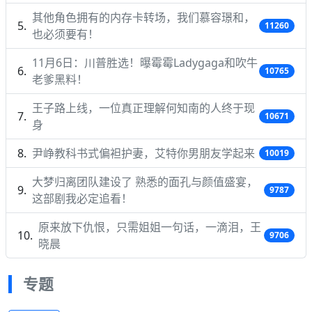
其他角色拥有的内存卡转场，我们慕容璟和，
11260
也必须要有！
11月6日：川普胜选！曝霉霉Ladygaga和吹牛
10765
老爹黑料！
王子路上线，一位真正理解何知南的人终于现
10671
身
尹峥教科书式偏袒护妻，艾特你男朋友学起来
10019
大梦归离团队建设了 熟悉的面孔与颜值盛宴，
9787
这部剧我必定追看！
原来放下仇恨，只需姐姐一句话，一滴泪，王
9706
晓晨
专题