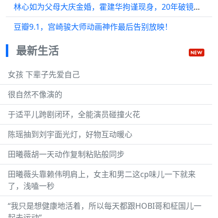
林心如为父母大庆金婚，霍建华拘谨现身，20年破镜重圆弥补遗憾
豆瓣9.1，宫崎骏大师动画神作最后告别放映！
最新生活
女孩 下辈子先爱自己
很自然不像演的
于适平儿跨剧闭环，全能演员碰撞火花
陈瑶抽到刘宇面光灯，好物互动暖心
田曦薇胡一天动作复制粘贴般同步
田曦薇头靠赖伟明肩上，女主和男二这cp味儿一下就来
了，浅嗑一秒
“我只是想健康地活着，所以每天都跟HOBI哥和柾国儿一
起去运动”