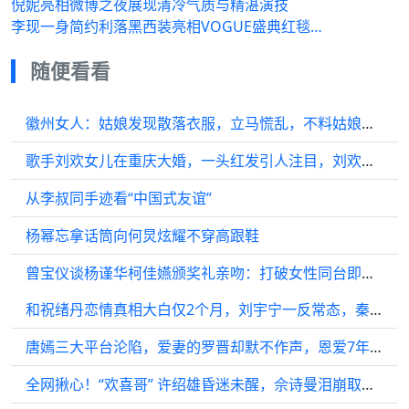
倪妮亮相微博之夜展现清冷气质与精湛演技
李现一身简约利落黑西装亮相VOGUE盛典红毯…
随便看看
徽州女人：姑娘发现散落衣服，立马慌乱，不料姑娘什么都想不起来
歌手刘欢女儿在重庆大婚，一头红发引人注目，刘欢与妻子站在一边神情既欣慰又不舍
从李叔同手迹看“中国式友谊”
杨幂忘拿话筒向何炅炫耀不穿高跟鞋
曾宝仪谈杨谨华柯佳嬿颁奖礼亲吻：打破女性同台即竞争观念
和祝绪丹恋情真相大白仅2个月，刘宇宁一反常态，秦海璐说得没错
唐嫣三大平台沦陷，爱妻的罗晋却默不作声，恩爱7年终难抵现实？
全网揪心！“欢喜哥” 许绍雄昏迷未醒，佘诗曼泪崩取消行程，全港明星扎堆医院