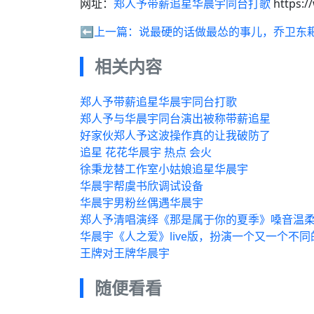
网址：
郑人予带薪追星华晨宇同台打歌
https:/
⬅️上一篇：
说最硬的话做最怂的事儿，乔卫东
相关内容
郑人予带薪追星华晨宇同台打歌
郑人予与华晨宇同台演出被称带薪追星
好家伙郑人予这波操作真的让我破防了
追星 花花华晨宇 热点 会火
徐秉龙替工作室小姑娘追星华晨宇
华晨宇帮虞书欣调试设备
华晨宇男粉丝偶遇华晨宇
郑人予清唱演绎《那是属于你的夏季》嗓音温
华晨宇《人之爱》live版，扮演一个又一个不
王牌对王牌华晨宇
随便看看