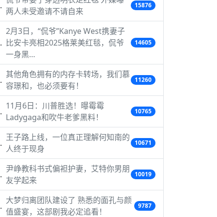
15876
两人未受邀请不请自来
2月3日，“侃爷”Kanye West携妻子
比安卡亮相2025格莱美红毯，侃爷
14605
一身黑…
其他角色拥有的内存卡转场，我们慕
11260
容璟和，也必须要有！
11月6日：川普胜选！曝霉霉
10765
Ladygaga和吹牛老爹黑料！
王子路上线，一位真正理解何知南的
10671
人终于现身
尹峥教科书式偏袒护妻，艾特你男朋
10019
友学起来
大梦归离团队建设了 熟悉的面孔与颜
9787
值盛宴，这部剧我必定追看！