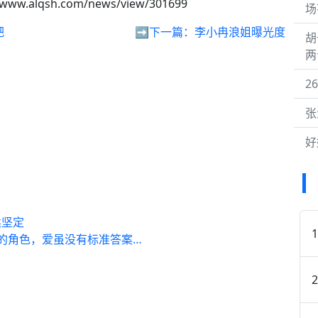
/www.alqsh.com/news/view/301699
场
耙
➡️下一篇：
李小冉浪姐曝光度
胡
两
2
张
好
柔坚定
同的角色，爱虽没有标准答案…