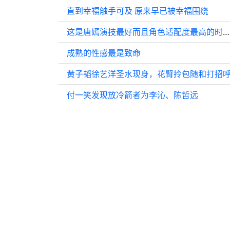
直到幸福触手可及 原来早已被幸福围绕
这是唐嫣演技最好而且角色适配度最高的时候，就喜欢她御姐冷脸的样子
成熟的性感最是致命
黄子韬徐艺洋圣水现身，花臂拎包随和打招
付一笑发现放冷箭者为李沁、陈哲远