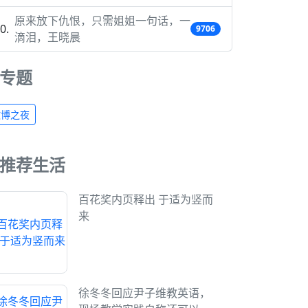
原来放下仇恨，只需姐姐一句话，一
9706
滴泪，王晓晨
专题
微博之夜
推荐生活
百花奖内页释出 于适为竖而
来
徐冬冬回应尹子维教英语，