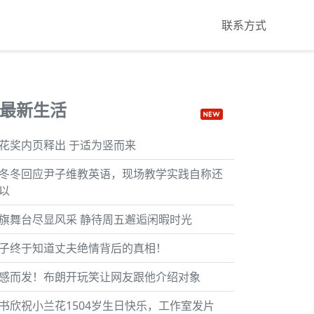
联系方式
最新生活
花奖内页释出 于适为竖而来
冬冬回应尹子维教英语，现场教学实践自称还
以
旗舞台尽显风采 静待周五邂逅闲暇时光
子终于知道丈夫绝情背后的真相！
感而发！布朗开玩笑让网友跟他介绍对象
书欣祝小兰花1504岁生日快乐，工作室发片