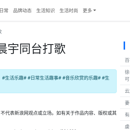
日常
品牌动态
生活知识
生活时尚
更多
歌
晨宇同台打歌
百
徐
生活乐趣# #日常生活趣事# #音乐欣赏的乐趣# #生
可
云
妻
，不代表新浪网观点或立场。如有关于作品内容、版权或其
有
。
虞