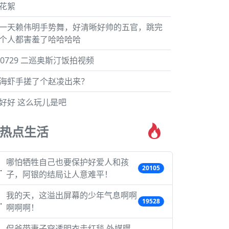
花絮
一天赖伟明手势舞，好清晰好帅的五官，跳完
个人都害羞了哈哈哈哈
60729 二巡奥斯汀饭拍视频
海虾手搓了个赵凌出来？
好好 这么玩儿是吧
热点生活
哪怕牺牲自己也要保护好爱人和孩
20105
子，阿银的结局让人意难平！
我的天，这溢出屏幕的少年气息啊啊
19528
啊啊啊！
侃爷带妻子穿透明衣走红毯 外媒曝