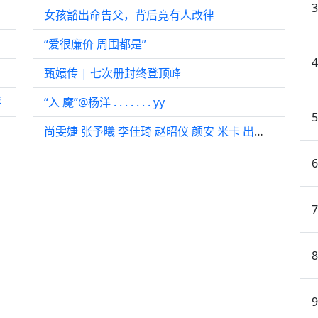
女孩豁出命告父，背后竟有人改律
“爱很廉价 周围都是”
甄嬛传 | 七次册封终登顶峰
呼
“入 魔”@杨洋 . . . . . . . yy
尚雯婕 张予曦 李佳琦 赵昭仪 颜安 米卡 出发直播全程回看20260623