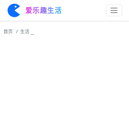
爱乐趣生活
首页
生活
15岁做艺伎，22岁成总统夫人，婚后3年被