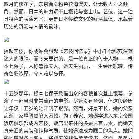
四月的樱花季，东京街头粉色花海漫天，让无数人为之倾
倒。然而，日本的魅力远不止樱花与富士山。艺伎，这一独
具特色的表演艺术，更是日本传统文化的鲜活载体，承载着
历史的沉淀与人情的韵味。
提起艺伎，你或许会想起《艺伎回忆录》中小千代那双深邃
迷人的眼睛。而今天要讲的，是一位真正的传奇人物——根
本七保子，人称黛薇夫人。她天生丽质，一生经历辗转，传
奇色彩浓厚，令人难以忘怀。
十五岁那年，根本七保子凭借出众的容貌首次登上银幕，参
演了一部当时非常流行的电影。尽管没有台词，但这段经历
让年仅十五岁的她开阔了眼界。然而，好景不长，她的父亲
病逝，家境骤然陷入困顿。为了养家，她辍学进入东京帝国
饭店俱乐部成为艺伎。饭店里来往的多是达官显贵，而她天
真未泯的美貌和纯粹气质，使她迅速成为瞩目的焦点。她娴
熟地应对各类客人，将赚来的钱供弟弟读书。然而，弟弟发