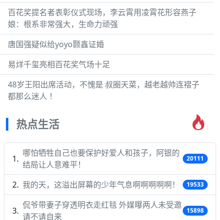
百花奖提名者表彰仪式现场，李云霄用凌霄花形容燕子
娘：根系非常强大，生命力顽强
唐国强疑似给yoyo颢鑫证婚
易烊千玺亮相百花奖气场十足
48岁王阳出席活动，不愧是 叔圈天菜，越老越帅连褶子
都那么迷人 ！
热点生活
哪怕牺牲自己也要保护好爱人和孩子，阿银的
20111
结局让人意难平！
我的天，这溢出屏幕的少年气息啊啊啊啊啊！
19533
侃爷带妻子穿透明衣走红毯 外媒曝两人未受邀
15898
请不请自来