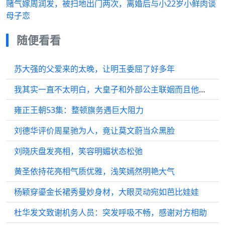
赌气嫁周润发，被扫地出门两次，离婚后与小22岁小鲜肉谈
母子恋
随便看看
苏大强的父爱来的太晚，让明玉委屈了好多年
我其实一直不太明白，大皇子和外部公主联姻而且他还手握重兵他能争皇位吗？
雍正王朝53集：整顿旗务遇巨大阻力
刘德华评价周星驰为人，竟让莫文蔚当众黑脸
刘晓庆盘发亮相，笑容明媚状态松弛
黄圣依持花亮相气质优雅，浅笑嫣然明艳大气
杨颖穿鎏金长裙秀曼妙身材，大眼灵动宛如芭比娃娃
杜华发文致谢机务人员：突发呼吸不畅，感谢对方相助