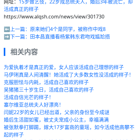
网址：
15岁做艺伎，22岁成总统夫人，婚后3年被流亡，却
活成真正的样子
https://www.alqsh.com/news/view/301730
⬅️上一篇：
原来她们4个是同学，被称作中戏8
➡️下一篇：
田本昌直播看杨紫韩东君吻戏尴尬捂
相关内容
为爱执着才是真正的爱，女人应该活成自己理想的样子
马伊琍真是人间清醒！她活成了大多数女性没活成的样子！
克服胆怯与内耗，活成自己喜欢的样子
吴猪猪三十岁生日，活成自己喜欢的样子
活成自信光芒的样子！
塞尔维亚总统夫人好漂亮！
闫妮22岁的女儿已经出道，父亲的身份至今成谜
婚后生活甜如蜜，被丈夫宠成小公主，幸福满满
被张默拳打脚踢，嫁大17岁富商的童瑶，如今活成他高攀不
起的样子