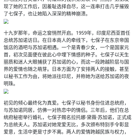
现了她的工作后，因羞耻选择自尽，这一连串打击几乎摧毁
了七保子，也让她陷入深深的精神崩溃。
十九岁那年，命运之窗悄然开启。1959年，印度尼西亚首任
总统苏加诺访日。在日本商人的牵线下，七保子在东京帝国
饭店的酒吧与苏加诺相遇。一个是青春少女，一个是国家元
首，初次见面便在彼此心中埋下情感的种子。七保子以天生
丽质和迷人大眼捕获了苏加诺的心，而这一段跨越阶层与国
界的爱情也随之萌芽。日本方面为了安排两人的接触，甚至
以秘书工作为由，将她派往印尼，并称她为送给苏加诺的夜
明珠。
初见的倾心最终化为真爱。七保子以秘书身份住进总统府，
与苏加诺同居，仿佛一对热恋中的情侣。三年后，他们在总
统府秘密举行婚礼，七保子赐名拉托娜·黛薇·苏加诺，正式成
为总统夫人。苏加诺对她宠爱无比，多次颁布特别手令彰显
爱意，生活中更是寸步不离。两人的爱情跨越民族与权力，