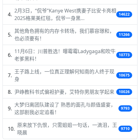
2月3日，“侃爷”Kanye West携妻子比安卡亮相
14622
2025格莱美红毯，侃爷一身黑…
其他角色拥有的内存卡转场，我们慕容璟和，
11266
也必须要有！
11月6日：川普胜选！曝霉霉Ladygaga和吹牛
10773
老爹黑料！
王子路上线，一位真正理解何知南的人终于现
10675
身
尹峥教科书式偏袒护妻，艾特你男朋友学起来
10026
大梦归离团队建设了 熟悉的面孔与颜值盛宴，
9793
这部剧我必定追看！
原来放下仇恨，只需姐姐一句话，一滴泪，王
9710
晓晨