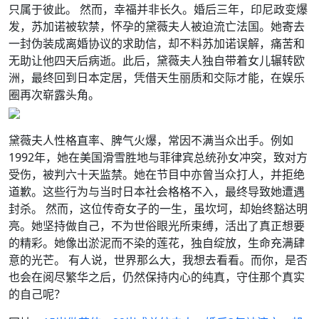
只属于彼此。 然而，幸福并非长久。婚后三年，印尼政变爆
发，苏加诺被软禁，怀孕的黛薇夫人被迫流亡法国。她寄去
一封伪装成离婚协议的求助信，却不料苏加诺误解，痛苦和
无助让他四天后病逝。此后，黛薇夫人独自带着女儿辗转欧
洲，最终回到日本定居，凭借天生丽质和交际才能，在娱乐
圈再次崭露头角。
黛薇夫人性格直率、脾气火爆，常因不满当众出手。例如
1992年，她在美国滑雪胜地与菲律宾总统孙女冲突，致对方
受伤，被判六十天监禁。她在节目中亦曾当众打人，并拒绝
道歉。这些行为与当时日本社会格格不入，最终导致她遭遇
封杀。 然而，这位传奇女子的一生，虽坎坷，却始终豁达明
亮。她坚持做自己，不为世俗眼光所束缚，活出了真正想要
的精彩。她像出淤泥而不染的莲花，独自绽放，生命充满肆
意的光芒。 有人说，世界那么大，我想去看看。而你，是否
也会在阅尽繁华之后，仍然保持内心的纯真，守住那个真实
的自己呢？