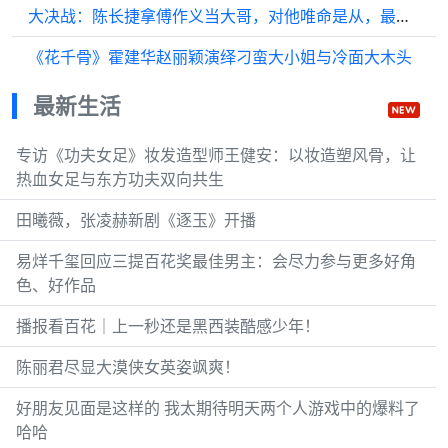
大决战：陈长捷拿傅作义当大哥，对他唯命是从，最后却惨遭抛弃！
《花千骨》霍建华赵丽颖演绎刁蛮大小姐与冷面大木头
最新生活
专访《功夫女足》妆发造型师王健安：以妆造塑风骨，让
热血女足与东方功夫双向共生
田曦薇，张凌赫新剧《逐玉》开播
易烊千玺回应三提百花奖最佳男主：会尽力参与更多好角
色、好作品
播报看百花｜上一秒还是黑西装酷感少年！
陈丽君尽显大漠侠女英姿飒爽！
好朋友见面是这样的 我太期待明天两个人游戏中的爆料了
哈哈