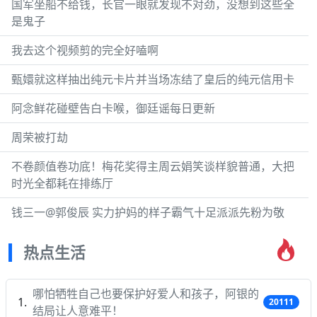
国军坐船不给钱，长官一眼就发现不对劲，没想到这些全
是鬼子
我去这个视频剪的完全好嗑啊
甄嬛就这样抽出纯元卡片并当场冻结了皇后的纯元信用卡
阿念鲜花碰壁告白卡喉，御廷谣每日更新
周荣被打劫
不卷颜值卷功底！梅花奖得主周云娟笑谈样貌普通，大把
时光全都耗在排练厅
钱三一@郭俊辰 实力护妈的样子霸气十足派派先粉为敬
热点生活
哪怕牺牲自己也要保护好爱人和孩子，阿银的
20111
结局让人意难平！