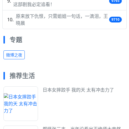
9793
这部剧我必定追看！
原来放下仇恨，只需姐姐一句话，一滴泪，王
9710
晓晨
专题
微博之夜
推荐生活
日本女摔跤手 我的天 太有冲击力了
都怪张三丰，当年没看出灭绝师太竟然