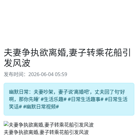
夫妻争执欲离婚,妻子转乘花船引
发风波
发布时间：2026-06-04 05:59
幽默日常：夫妻吵架，妻子说‘离婚吧’，丈夫回了句‘好
啊，那你先睡’ #生活乐趣# #日常生活趣事# #日常生活
笑话# #幽默日常视频#
夫妻争执欲离婚,妻子转乘花船引发风波