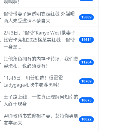
啊啊啊！
侃爷带妻子穿透明衣走红毯 外媒曝
15889
两人未受邀请不请自来
2月3日，“侃爷”Kanye West携妻子
比安卡亮相2025格莱美红毯，侃爷
14614
一身黑…
其他角色拥有的内存卡转场，我们慕
11264
容璟和，也必须要有！
11月6日：川普胜选！曝霉霉
10769
Ladygaga和吹牛老爹黑料！
王子路上线，一位真正理解何知南的
10673
人终于现身
尹峥教科书式偏袒护妻，艾特你男朋
10022
友学起来