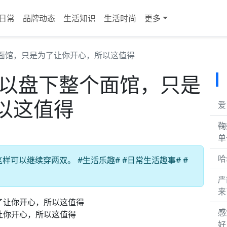
日常
品牌动态
生活知识
生活时尚
更多
个面馆，只是为了让你开心，所以这值得
可以盘下整个面馆，只是
以这值得
爱
鞠
单
哈
可以继续穿两双。 #生活乐趣# #日常生活趣事# #
严
来
感
让你开心，所以这值得
好