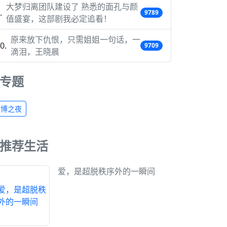
大梦归离团队建设了 熟悉的面孔与颜
9789
值盛宴，这部剧我必定追看！
原来放下仇恨，只需姐姐一句话，一
9709
滴泪，王晓晨
专题
微博之夜
推荐生活
爱，是超脱秩序外的一瞬间