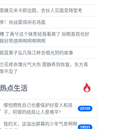
雯婕见米卡即出题，合伙人见面变随堂考
享！肖战莫得闲名场面
槽 丁禹兮这个抹笑给我看爽了 抬眼直视也好
屑好带感啊啊啊啊啊啊
祖蓝黄子弘凡珠江畔合唱光阴的故事
兰花修命簿元气大伤 需静养到恢复，东方青
等不及了
热点生活
哪怕牺牲自己也要保护好爱人和孩
20109
子，阿银的结局让人意难平！
我的天，这溢出屏幕的少年气息啊啊
19531