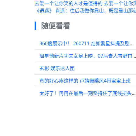
去爱一个让你笑的人才是值得的 去爱一个让你
《逍遥》 肖遥：往后我做你靠山，既是靠山那
随便看看
360度展示中！ 260711 灿如繁星抖提及剧宣视频_1080p
周星驰新片功夫女足上映，07后素人雪野首秀引
玄彬 娱乐达人团
真的好心疼这样的 卢靖姗乘风4带宝宝上班
太好了！冉冉在最后一刻坚持住了底线扭头就走