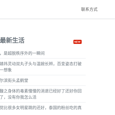
联系方式
最新生活
，是超脱秩序外的一瞬间
婧祎灵动双丸子头与温婉长辫，百变姿态打破
一想象
尔滨街头孟鹤堂
馥之身体的毒素慢慢的消退已经好了还好你回
了，没有你我怎么活
觉比很多女明星跳的还好，泰国的粉丝吃的真