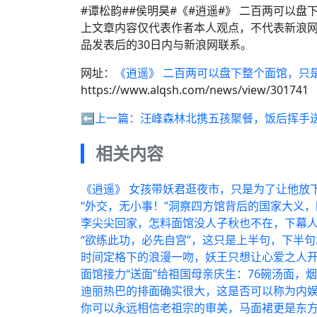
#谭松韵##侯明昊#《#逍遥#》 二百两可以
上文章内容仅代表作者本人观点，不代表新浪
品发表后的30日内与新浪网联系。
网址：
《逍遥》 二百两可以盘下整个面馆，只
https://www.alqsh.com/news/view/301741
⬅️上一篇：
汪峰森林北携五孩聚餐，饭后挥手
相关内容
《逍遥》 女孩带妖君逛夜市，只是为了让他放
“外交，无小事！”洞察四方馆背后的国家大义
李尖尖回家，怎料面馆没人子秋也不在，下幕
“欲练此功，必先自宫”，这只是上半句，下半
时间定格下的浪漫一吻，妖王只想让心爱之人
面馆接力“送面”给祖国母亲庆生：76碗汤面，
迪丽热巴的排面确实很大，这是否可以称为内娱
你可以永远相信老祖宗的审美，马面裙更是东