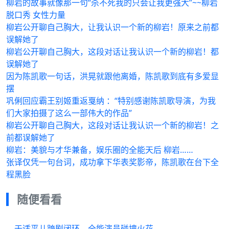
柳岩的故事就像那一句“杀不死我的只会让我更强大”~~柳岩
脱口秀 女性力量
柳岩公开聊自己胸大，让我认识一个新的柳岩！原来之前都
误解她了
柳岩公开聊自己胸大，这段对话让我认识一个新的柳岩！都
误解她了
因为陈凯歌一句话，洪晃就跟他离婚，陈凯歌到底有多爱显
摆
巩俐回应霸王别姬重返戛纳 ：“特别感谢陈凯歌导演，为我
们大家拍摄了这么一部伟大的作品”
柳岩公开聊自己胸大，这段对话让我认识一个新的柳岩！之
前都误解她了
柳岩：美貌与才华兼备，娱乐圈的全能天后 柳岩……
张译仅凭一句台词，成功拿下华表奖影帝，陈凯歌在台下全
程黑脸
随便看看
于适平儿跨剧闭环，全能演员碰撞火花