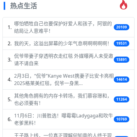
热点生活
哪怕牺牲自己也要保护好爱人和孩子，阿银的
20109
结局让人意难平！
我的天，这溢出屏幕的少年气息啊啊啊啊啊！
19531
侃爷带妻子穿透明衣走红毯 外媒曝两人未受邀
15891
请不请自来
2月3日，“侃爷”Kanye West携妻子比安卡亮相
14614
2025格莱美红毯，侃爷一身黑…
其他角色拥有的内存卡转场，我们慕容璟和，
11264
也必须要有！
11月6日：川普胜选！曝霉霉Ladygaga和吹牛
10769
老爹黑料！
王子路上线，一位真正理解何知南的人终于现