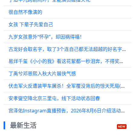
很自然不像演的
女孩 下辈子先爱自己
九岁女孩意外“怀孕”，却因祸得福！
古龙好会取名字，取了3个连自己都无法超越的好名字，他们都是谁
易烊千玺《小小的我》看这花絮都一秒泪奔，不得奖真的说不过去，百花奖
丁禹兮邓恩熙入秋大片展侠气感
伏击军火反遭装甲车屠杀！全军覆没背后的惊天死局(20)
安孝燮空降北京三里屯，线下活动状态回春
宫泽佑Instagram直播预告，2026年8月6日介绍活动周边
最新生活