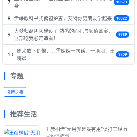
10673
身
尹峥教科书式偏袒护妻，艾特你男朋友学起来
10022
大梦归离团队建设了 熟悉的面孔与颜值盛宴，
9789
这部剧我必定追看！
原来放下仇恨，只需姐姐一句话，一滴泪，王
9709
晓晨
专题
微博之夜
推荐生活
王彦桐借“无用就是最有用”谈打工经历
成扮演底气