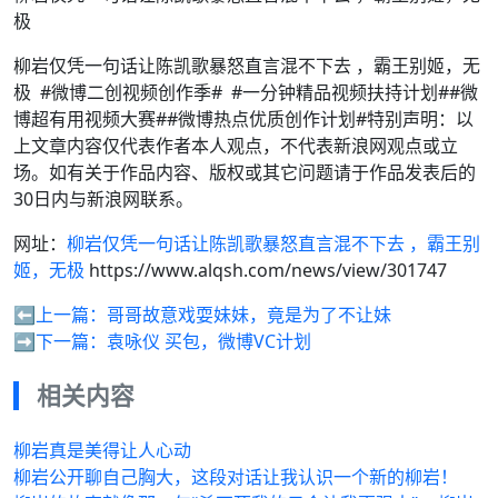
极
柳岩仅凭一句话让陈凯歌暴怒直言混不下去 ，霸王别姬，无
极 #微博二创视频创作季# #一分钟精品视频扶持计划##微
博超有用视频大赛##微博热点优质创作计划#特别声明：以
上文章内容仅代表作者本人观点，不代表新浪网观点或立
场。如有关于作品内容、版权或其它问题请于作品发表后的
30日内与新浪网联系。
网址：
柳岩仅凭一句话让陈凯歌暴怒直言混不下去 ，霸王别
姬，无极
https://www.alqsh.com/news/view/301747
⬅️上一篇：
哥哥故意戏耍妹妹，竟是为了不让妹
➡️下一篇：
袁咏仪 买包，微博VC计划
相关内容
柳岩真是美得让人心动
柳岩公开聊自己胸大，这段对话让我认识一个新的柳岩！