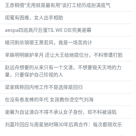
王彦桐借“无用就是最有用”谈打工经历成扮演底气
闺蜜有困难，女人出手相助
aespa四巡高尺巨蛋TIL WE DIE完美谢幕
暗河刺杀琅琊王萧若风，竟是一场苦肉计
芈姝明明嫉妒芈月 还让大王给她提位分，不料惨遭打脸
赵远舟想要的从来只有一个文潇，不想要毁天灭地的力
量，只要保护自己珍视的人
梁家辉称回内地工作不是选择是回归
在没有卷发棒的年代 女孩教你烫空气刘海
谢襄为自证清白不得不承认女子身份，却不料被诬陷
刘嘉玲回应与周星驰时隔30年后再合作：每次都很欢乐