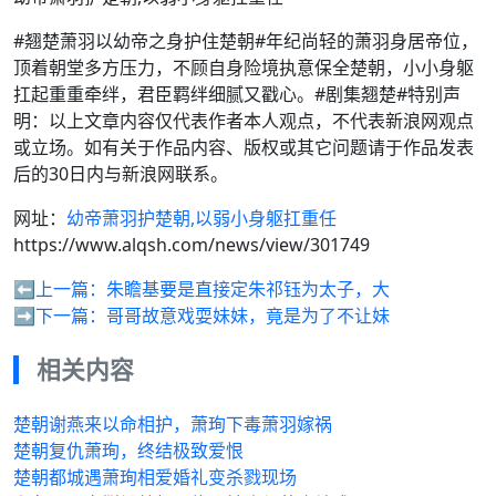
#翘楚萧羽以幼帝之身护住楚朝#年纪尚轻的萧羽身居帝位，
顶着朝堂多方压力，不顾自身险境执意保全楚朝，小小身躯
扛起重重牵绊，君臣羁绊细腻又戳心。#剧集翘楚#特别声
明：以上文章内容仅代表作者本人观点，不代表新浪网观点
或立场。如有关于作品内容、版权或其它问题请于作品发表
后的30日内与新浪网联系。
网址：
幼帝萧羽护楚朝,以弱小身躯扛重任
https://www.alqsh.com/news/view/301749
⬅️上一篇：
朱瞻基要是直接定朱祁钰为太子，大
➡️下一篇：
哥哥故意戏耍妹妹，竟是为了不让妹
相关内容
楚朝谢燕来以命相护，萧珣下毒萧羽嫁祸
楚朝复仇萧珣，终结极致爱恨
楚朝都城遇萧珣相爱婚礼变杀戮现场