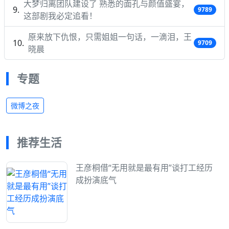
大梦归离团队建设了 熟悉的面孔与颜值盛宴，
9789
这部剧我必定追看！
原来放下仇恨，只需姐姐一句话，一滴泪，王
9709
晓晨
专题
微博之夜
推荐生活
王彦桐借“无用就是最有用”谈打工经历
成扮演底气