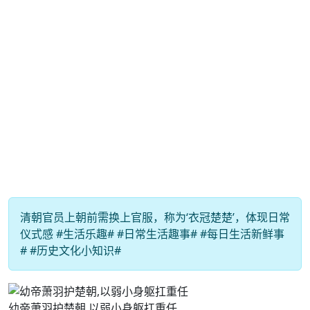
清朝官员上朝前需换上官服，称为‘衣冠楚楚’，体现日常
仪式感 #生活乐趣# #日常生活趣事# #每日生活新鲜事
# #历史文化小知识#
幼帝萧羽护楚朝,以弱小身躯扛重任