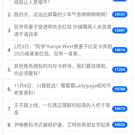
结局让人意难平！
我的天，这溢出屏幕的少年气息啊啊啊啊啊！
19531
侃爷带妻子穿透明衣走红毯 外媒曝两人未受邀
15891
请不请自来
2月3日，“侃爷”Kanye West携妻子比安卡亮相
14614
2025格莱美红毯，侃爷一身黑…
其他角色拥有的内存卡转场，我们慕容璟和，
11264
也必须要有！
11月6日：川普胜选！曝霉霉Ladygaga和吹牛
10769
老爹黑料！
王子路上线，一位真正理解何知南的人终于现
10673
身
尹峥教科书式偏袒护妻，艾特你男朋友学起来
10022