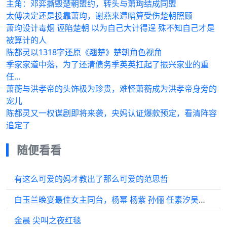
主角：邓弈撕毁楚朝盟约，转头与萧珣结成同盟
太傅决定还是投靠萧珣，谢燕来遭暗算受伤楚朝照顾
萧珣设计毒烟 诬陷楚朝 以为自己大计得逞 殊不知自己才是
被算计的人
陈都灵以1318字还原《翘楚》楚朝角色视角
季家家道中落，为了还清债务季英英扛起了振兴家业的重
任…
萧蘅与洪孝帝的头饰极为珍贵，难怪萧蘅成为洪孝帝身旁的
宠儿
陈都灵又一权谋剧即将来袭，央妈认证爆款预定，看清阵容
追定了
随便看看
有这么可爱的妈才教出了那么可爱的范思哲
白玉兰晚宴最佳女主同台，杨幂 杨紫 孙俪 任素汐吴越 ！
金晨 尖叫之夜红毯