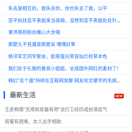
失去是相互的，我失去你，你也失去了我，公平
亚平妈找亚平表姐来当保姆，没想到亚平表姐处处针对丽娟
曾沛慈和粉丝暖心大合唱
那麼久不見還是那麼呆 嘿嘿好笨
杨洋军艺同学聚会，胶原蛋白笑容灿烂校草本色
我们处于礼貌的善良小姐姐，全成国外网红的素材了！
韩红“走个面”持续在互联网发酵 网友咬文嚼字的毛病并不好
最新生活
王彦桐借“无用就是最有用”谈打工经历成扮演底气
闺蜜有困难，女人出手相助