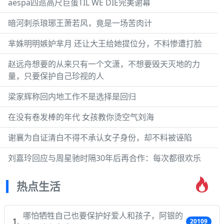
aespa四巡高尺巨蛋TIL WE DIE完美谢幕
暗河刺杀琅琊王萧若风，竟是一场苦肉计
芈姝明明嫉妒芈月 还让大王给她提位分，不料惨遭打脸
赵远舟想要的从来只有一个文潇，不想要毁天灭地的力
量，只要保护自己珍视的人
梁家辉称回内地工作不是选择是回归
在没有卷发棒的年代 女孩教你烫空气刘海
谢襄为自证清白不得不承认女子身份，却不料被诬陷
刘嘉玲回应与周星驰时隔30年后再合作：每次都很欢乐
热点生活
哪怕牺牲自己也要保护好爱人和孩子，阿银的
20109