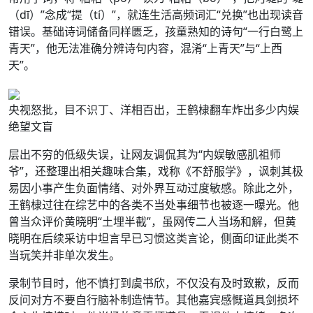
（dī）”念成“提（tí）”，就连生活高频词汇“兑换”也出现读音
错误。基础诗词储备同样匮乏，孩童熟知的诗句“一行白鹭上
青天”，他无法准确分辨诗句内容，混淆“上青天”与“上西
天”。
央视怒批，目不识丁、洋相百出，王鹤棣翻车炸出多少内娱
绝望文盲
层出不穷的低级失误，让网友调侃其为“内娱敏感肌祖师
爷”，还整理出相关趣味合集，戏称《不舒服学》，讽刺其极
易因小事产生负面情绪、对外界互动过度敏感。除此之外，
王鹤棣过往在综艺中的各类不当处事细节也被逐一曝光。他
曾当众评价黄晓明“土埋半截”，虽网传二人当场和解，但黄
晓明在后续采访中坦言早已习惯这类言论，侧面印证此类不
当玩笑并非单次发生。
录制节目时，他不慎打到虞书欣，不仅没有及时致歉，反而
反问对方不要自行脑补制造情节。其他嘉宾感慨道具剑损坏