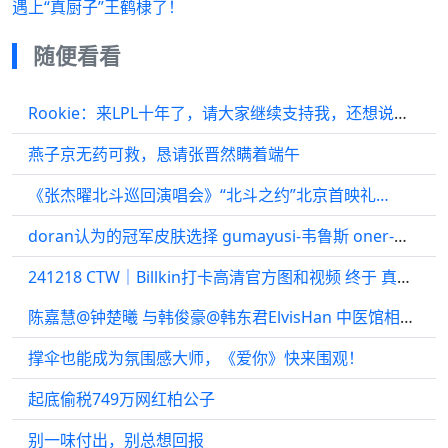
遇上“真厨子”王鹤棣了！
随便看看
Rookie：来LPL十年了，请大家继续支持我，还想说喻文波你等着！
燕子京无药可救，恳请张晋然瞒着端午
《张杰曜北斗巡回演唱会》“北斗之约”北京首映礼…
doran认为的冠军皮肤选择 gumayusi-韦鲁斯 oner-赵信 T1_always1st
241218 CTW｜Billkin打卡高清官方图和视频 终于 真帅啊 太喜欢今天了
陈嘉慧@钟楚曦 与韩俊豪@韩东君ElvisHan 中医馆相遇…
撑伞也能成为氛围感大师，《爱你》快来围观！
起底偷税749万网红柏公子
别一味付出，别总想回报