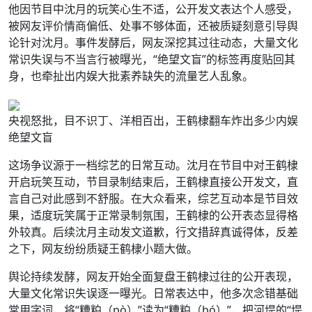
他因节目中沈月的玩笑心生不适，公开发文表达个人感受，
被网友评价情商偏低、处事不够体面，还被质疑刻意引导舆
论针对沈月。事件发酵后，网友深挖其过往动态，大量文化
常识失误与不当言行被曝光，“绝望文盲”的标签再度贴回其
身，也牵扯出内娱大批素养缺失的流量艺人乱象。
央视怒批，目不识丁、洋相百出，王鹤棣翻车炸出多少内娱
绝望文盲
这场争议源于一档综艺的日常互动。沈月在节目中对王鹤棣
开启玩笑互动，节目录制结束后，王鹤棣直接公开发文，直
言自己对此感到不舒服。在大众看来，综艺互动本是节目效
果，适度玩笑属于正常录制氛围，王鹤棣的公开表态显得格
外较真。后续沈月主动发文道歉，行文措辞真诚得体，反差
之下，网友纷纷质疑王鹤棣小题大做。
舆论持续发酵，网友开始全面复盘王鹤棣过往的公开表现，
大量文化常识失误逐一曝光。日常表达中，他多次念错基础
常用字词，将“糟粕（pò）”读为“糟粕（bó）”，把河堤的“堤