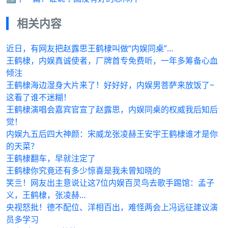
相关内容
近日，有网友把赵露思王鹤棣叫做“内娱同桌”…
王鹤棣，内娱真诚使者，厂牌首专免费听，一年多筹备心血
倾注
王鹤棣海边湿身大片来了！好好好，内娱男菩萨来放饭了~
这看了谁不迷糊！
王鹤棣演唱会嘉宾官宣了赵露思，内娱同桌的权威我后知后
觉！
内娱九五后四大神颜：宋威龙张凌赫王安宇王鹤棣谁才是你
的天菜？
王鹤棣翻车，早就注定了
王鹤棣你究竟还有多少惊喜是我未曾知晓的
笑亖！网友出主意说让这7位内娱百灵鸟去歌手踢馆：孟子
义，王鹤棣，张凌赫…
央视怒批！德不配位、洋相百出，难怪两会上冯远征建议演
员多学习