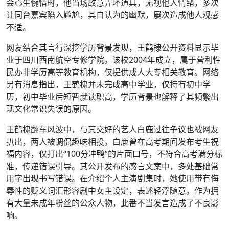
会心生惋惜时，他当场故意弄坏道具，无视他人情绪，多次
让同台嘉宾陷入尴尬，其自认为的幽默，屡次造成他人观感
不适。
网友结合其言行深挖学历背景发现，王鹤棣公开资料显示毕
业于四川西南航空专修学院。该校2004年成立，属于营利性
民办非学历高等教育机构，仅提供成人大专相关教育。网络
另有消息指出，王鹤棣并未完成高中学业，仅持有初中学
历，初中毕业后短暂就读职高，学历背景也解释了其频繁出
现文化常识失误的原因。
王鹤棣翻车风波中，与其交好的艺人白鹿过往争议也被网友
扒出，两人被调侃趣味相投。白鹿曾在高考期间发布考生祝
福内容，仅打出“100分冲鸭”的片面口号，不符合高考满分标
准，传递错误引导。其公开发布的感言文案中，多处基础常
用字出现书写错误。在介绍个人主演剧集时，她使用带有侮
辱性的贬义词汇形容剧中女主设定，表述轻浮随意。作为拥
有大量未成年粉丝的公众人物，此番不当发言造成了不良影
响。