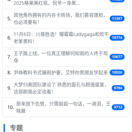
2025格莱美红毯，侃爷一身黑…
其他角色拥有的内存卡转场，我们慕容璟和，
11267
也必须要有！
11月6日：川普胜选！曝霉霉Ladygaga和吹牛
10774
老爹黑料！
王子路上线，一位真正理解何知南的人终于现
10677
身
尹峥教科书式偏袒护妻，艾特你男朋友学起来
10026
大梦归离团队建设了 熟悉的面孔与颜值盛宴，
9794
这部剧我必定追看！
原来放下仇恨，只需姐姐一句话，一滴泪，王
9712
晓晨
专题