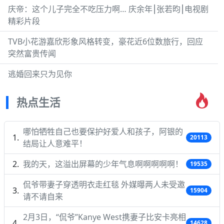
庆帝：这个儿子完全不吃压力啊… 庆余年⎮张若昀⎮电视剧
精彩片段
TVB小花游嘉欣形象风格转变，豪花近6位数旅行，回应
突然富贵传闻
逃婚回来只为见你
热点生活
哪怕牺牲自己也要保护好爱人和孩子，阿银的
20113
结局让人意难平！
我的天，这溢出屏幕的少年气息啊啊啊啊啊！
19535
侃爷带妻子穿透明衣走红毯 外媒曝两人未受邀
15904
请不请自来
2月3日，“侃爷”Kanye West携妻子比安卡亮相
14628