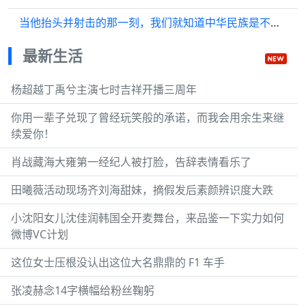
当他抬头并射击的那一刻，我们就知道中华民族是不可战胜的！
最新生活
杨超越丁禹兮主演七时吉祥开播三周年
你用一辈子兑现了曾经玩笑般的承诺，而我会用余生来继
续爱你！
肖战藏海大雍第一经纪人被打脸，告辞表情看乐了
田曦薇活动现场齐刘海甜妹，摘假发后素颜辨识度大跌
小沈阳女儿沈佳润韩国全开麦舞台，来品鉴一下实力如何
微博VC计划
这位女士压根没认出这位大名鼎鼎的 F1 车手
张凌赫念14字横幅给粉丝鞠躬