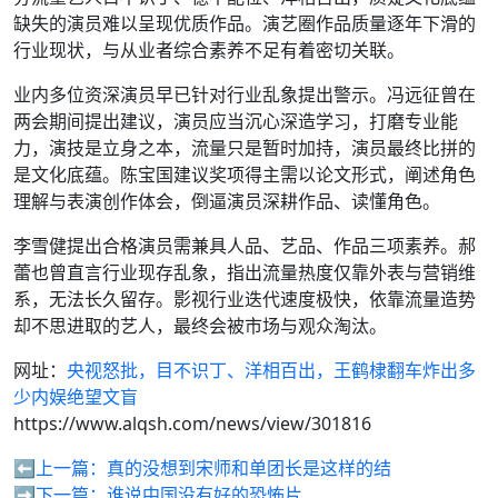
缺失的演员难以呈现优质作品。演艺圈作品质量逐年下滑的
行业现状，与从业者综合素养不足有着密切关联。
业内多位资深演员早已针对行业乱象提出警示。冯远征曾在
两会期间提出建议，演员应当沉心深造学习，打磨专业能
力，演技是立身之本，流量只是暂时加持，演员最终比拼的
是文化底蕴。陈宝国建议奖项得主需以论文形式，阐述角色
理解与表演创作体会，倒逼演员深耕作品、读懂角色。
李雪健提出合格演员需兼具人品、艺品、作品三项素养。郝
蕾也曾直言行业现存乱象，指出流量热度仅靠外表与营销维
系，无法长久留存。影视行业迭代速度极快，依靠流量造势
却不思进取的艺人，最终会被市场与观众淘汰。
网址：
央视怒批，目不识丁、洋相百出，王鹤棣翻车炸出多
少内娱绝望文盲
https://www.alqsh.com/news/view/301816
⬅️上一篇：
真的没想到宋师和单团长是这样的结
➡️下一篇：
谁说中国没有好的恐怖片