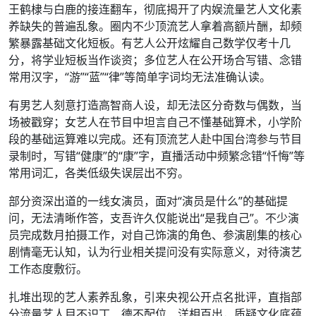
王鹤棣与白鹿的接连翻车，彻底揭开了内娱流量艺人文化素
养缺失的普遍乱象。圈内不少顶流艺人拿着高额片酬，却频
繁暴露基础文化短板。有艺人公开炫耀自己数学仅考十几
分，将学业短板当作谈资；多位艺人在公开场合写错、念错
常用汉字，“游”“蓝”“律”等简单字词均无法准确认读。
有男艺人刻意打造高智商人设，却无法区分奇数与偶数，当
场被戳穿；女艺人在节目中坦言自己不懂基础算术，小学阶
段的基础运算难以完成。还有顶流艺人赴中国台湾参与节目
录制时，写错“健康”的“康”字，直播活动中频繁念错“忏悔”等
常用词汇，各类低级失误层出不穷。
部分资深出道的一线女演员，面对“演员是什么”的基础提
问，无法清晰作答，支吾许久仅能说出“是我自己”。不少演
员完成数月拍摄工作，对自己饰演的角色、参演剧集的核心
剧情毫无认知，认为行业相关提问没有实际意义，对待演艺
工作态度敷衍。
扎堆出现的艺人素养乱象，引来央视公开点名批评，直指部
分流量艺人目不识丁、德不配位、洋相百出，质疑文化底蕴