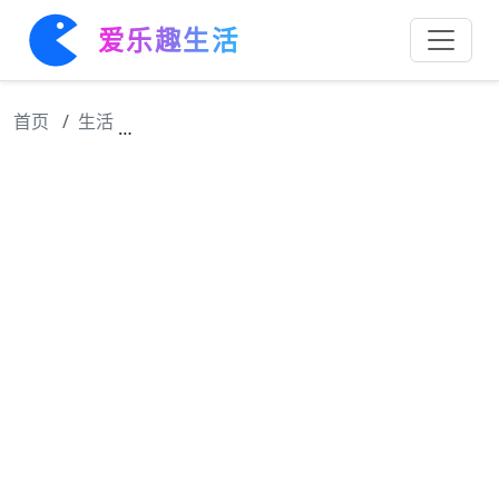
爱乐趣生活
首页
生活
央视怒批，目不识丁、洋相百出，王鹤棣翻车