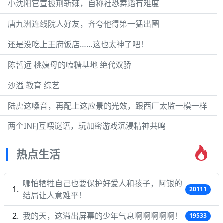
小沈阳官宣披荆斩棘，自称社恐舞蹈有难度
唐九洲连线院人好友，齐夸他得第一猛出圈
还是没吃上王府饭店……这也太神了吧！
陈哲远 桃姨母的嗑糖基地 绝代双骄
沙溢 教育 综艺
陆虎这嗓音，再配上这应景的光效，跟西厂太监一模一样
两个INFJ互喂谜语，玩加密游戏沉浸精神共鸣
热点生活
哪怕牺牲自己也要保护好爱人和孩子，阿银的
20111
结局让人意难平！
我的天，这溢出屏幕的少年气息啊啊啊啊啊！
19533