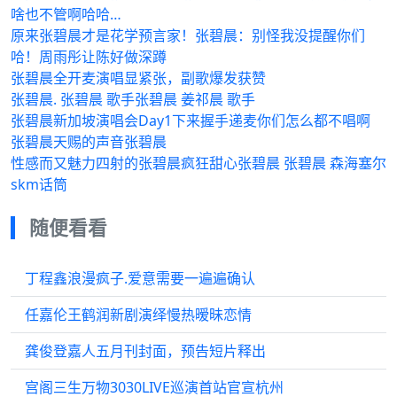
啥也不管啊哈哈…
原来张碧晨才是花学预言家！张碧晨：别怪我没提醒你们
哈！周雨彤让陈好做深蹲
张碧晨全开麦演唱显紧张，副歌爆发获赞
张碧晨. 张碧晨 歌手张碧晨 姜祁晨 歌手
张碧晨新加坡演唱会Day1下来握手递麦你们怎么都不唱啊
张碧晨天赐的声音张碧晨
性感而又魅力四射的张碧晨疯狂甜心张碧晨 张碧晨 森海塞尔
skm话筒
随便看看
丁程鑫浪漫疯子.爱意需要一遍遍确认
任嘉伦王鹤润新剧演绎慢热暧昧恋情
龚俊登嘉人五月刊封面，预告短片释出
宫阁三生万物3030LIVE巡演首站官宣杭州