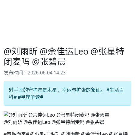
@刘雨昕 @余佳运Leo @张星特
闭麦吗 @张碧晨
发布时间：2026-06-04 14:23
射手座的守护星是木星，幸运与扩张的象征。 #生活百
科# #星座解读#
@刘雨昕 @余佳运Leo @张星特闭麦吗 @张碧晨
#音你而来# @小鬼-王琳凯 @刘雨昕 @余佳运Leo @张星特