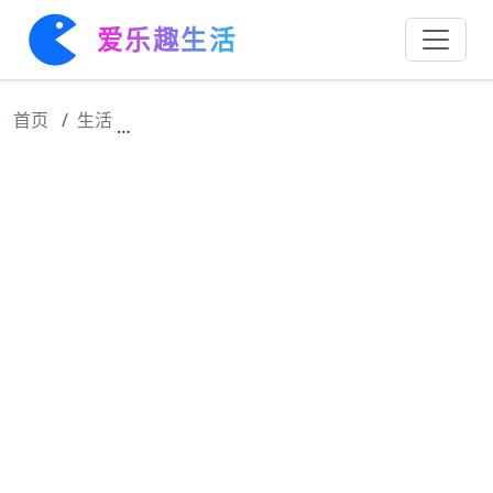
爱乐趣生活
首页
生活
@刘雨昕 @余佳运Leo @张星特闭麦吗 @张