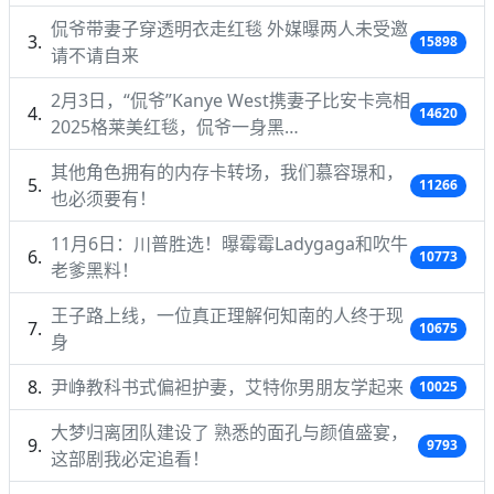
侃爷带妻子穿透明衣走红毯 外媒曝两人未受邀
15898
请不请自来
2月3日，“侃爷”Kanye West携妻子比安卡亮相
14620
2025格莱美红毯，侃爷一身黑…
其他角色拥有的内存卡转场，我们慕容璟和，
11266
也必须要有！
11月6日：川普胜选！曝霉霉Ladygaga和吹牛
10773
老爹黑料！
王子路上线，一位真正理解何知南的人终于现
10675
身
尹峥教科书式偏袒护妻，艾特你男朋友学起来
10025
大梦归离团队建设了 熟悉的面孔与颜值盛宴，
9793
这部剧我必定追看！