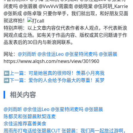
闭麦吗 @张碧晨 @VvvVvV周震南 @姚晓棠 @伍珂玥_Karrie
@张新成 @陈卓璇 只要你举手，我们就出现，和好朋友见面
就这样拍！
特别声明：以上文章内容仅代表作者本人观点，不代表新浪
网观点或立场。如有关于作品内容、版权或其它问题请于作
品发表后的30日内与新浪网联系。
网址：
@刘雨昕 @余佳运Leo @张星特闭麦吗 @张碧晨
https://www.alqsh.com/news/view/301960
⬅️上一篇：
可是她爸真的很帅呀！羡慕小月亮我
➡️下一篇：
爱你的人会给予你最大的尊重！奚梦
相关内容
@刘雨昕 @余佳运Leo @张星特闭麦吗 @张碧晨
陈都灵和张碧晨默契连麦
余佳运推荐嘉善美食
周雨彤打电话给张碧晨CUT 张碧晨：我们两一起旅过游啊，