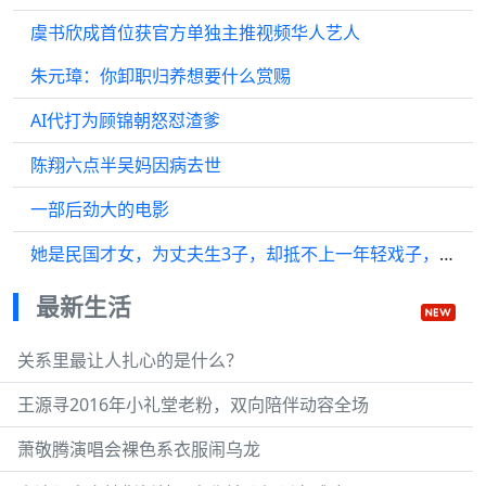
虞书欣成首位获官方单独主推视频华人艺人
朱元璋：你卸职归养想要什么赏赐
AI代打为顾锦朝怒怼渣爹
陈翔六点半吴妈因病去世
一部后劲大的电影
她是民国才女，为丈夫生3子，却抵不上一年轻戏子，她：永不再见
最新生活
关系里最让人扎心的是什么？
王源寻2016年小礼堂老粉，双向陪伴动容全场
萧敬腾演唱会裸色系衣服闹乌龙