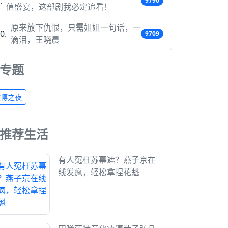
9790
值盛宴，这部剧我必定追看！
原来放下仇恨，只需姐姐一句话，一
9709
滴泪，王晓晨
专题
微博之夜
推荐生活
有人冤枉苏幕遮？燕子京在
线发疯，轻松拿捏花魁