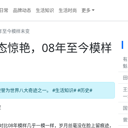
日常
品牌动态
生活知识
生活时尚
更多
年至今模样未变
态惊艳，08年至今模样
有
魁
田
王
为世界八大奇迹之一。 #生活知识# #历史#
一
国
曾
！对比08年模样几乎一模一样，岁月丝毫没在脸上留痕迹，