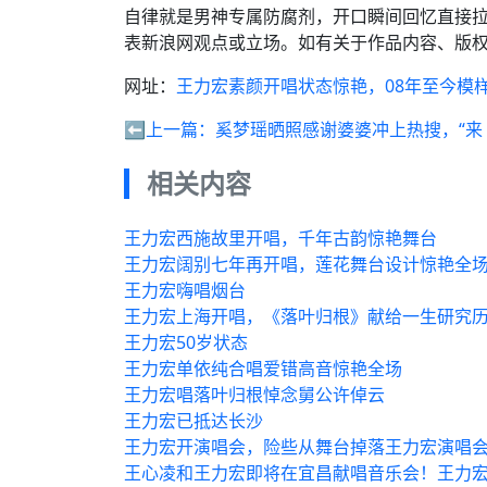
自律就是男神专属防腐剂，开口瞬间回忆直接
表新浪网观点或立场。如有关于作品内容、版权
网址：
王力宏素颜开唱状态惊艳，08年至今模
⬅️上一篇：
奚梦瑶晒照感谢婆婆冲上热搜，“来
相关内容
王力宏西施故里开唱，千年古韵惊艳舞台
王力宏阔别七年再开唱，莲花舞台设计惊艳全
王力宏嗨唱烟台
王力宏上海开唱，《落叶归根》献给一生研究
王力宏50岁状态
王力宏单依纯合唱爱错高音惊艳全场
王力宏唱落叶归根悼念舅公许倬云
王力宏已抵达长沙
王力宏开演唱会，险些从舞台掉落王力宏演唱
王心凌和王力宏即将在宜昌献唱音乐会！王力宏 