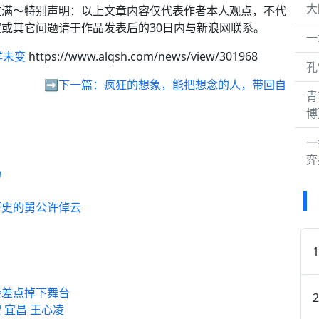
大
拉满～特别声明：以上文章内容仅代表作者本人观点，不代
或其它问题请于作品发表后的30日内与新浪网联系。
一
样未变
https://www.alqsh.com/news/view/301968
孔
➡️下一篇：
疯狂的想象，能把想念的人，带回自
青
博
一
弈
场
历史的舅公许倬云
会差点掉下舞台
宜昌 王心凌