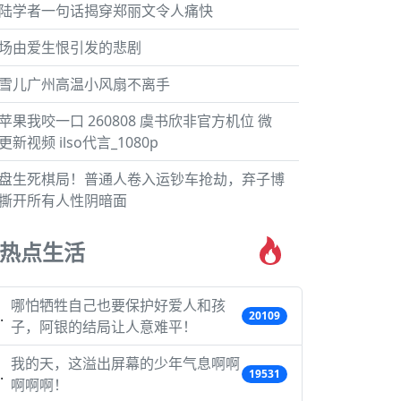
陆学者一句话揭穿郑丽文令人痛快
场由爱生恨引发的悲剧
雪儿广州高温小风扇不离手
苹果我咬一口 260808 虞书欣非官方机位 微
更新视频 ilso代言_1080p
盘生死棋局！普通人卷入运钞车抢劫，弃子博
撕开所有人性阴暗面
热点生活
哪怕牺牲自己也要保护好爱人和孩
20109
子，阿银的结局让人意难平！
我的天，这溢出屏幕的少年气息啊啊
19531
啊啊啊！