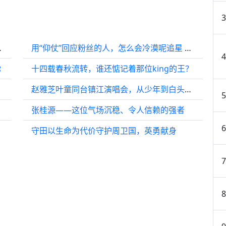
唱会好吗？手动
用“仰仗”回应粉丝的人，怎么会冷漠呢追星 微博VC计划
你
十四载春秋流转，谁还惦记着那位king的王？
赵雅芝叶童同台镇江演唱会，从少年到白头引热议
张桂源——这位气场沉稳、令人信赖的强者
守田以生命为代价守护周卫国，英勇献身