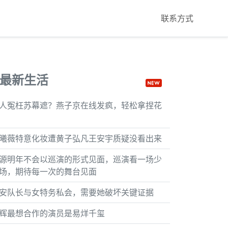
联系方式
最新生活
人冤枉苏幕遮？燕子京在线发疯，轻松拿捏花
曦薇特意化妆遭黄子弘凡王安宇质疑没看出来
源明年不会以巡演的形式见面，巡演看一场少
场，期待每一次的舞台见面
安队长与女特务私会，需要她破坏关键证据
辉最想合作的演员是易烊千玺