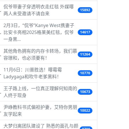
侃爷带妻子穿透明衣走红毯 外媒曝
15892
两人未受邀请不请自来
2月3日，“侃爷”Kanye West携妻子
比安卡亮相2025格莱美红毯，侃爷
14617
一身黑…
其他角色拥有的内存卡转场，我们慕
11264
容璟和，也必须要有！
11月6日：川普胜选！曝霉霉
10770
Ladygaga和吹牛老爹黑料！
王子路上线，一位真正理解何知南的
10673
人终于现身
尹峥教科书式偏袒护妻，艾特你男朋
10022
友学起来
大梦归离团队建设了 熟悉的面孔与颜