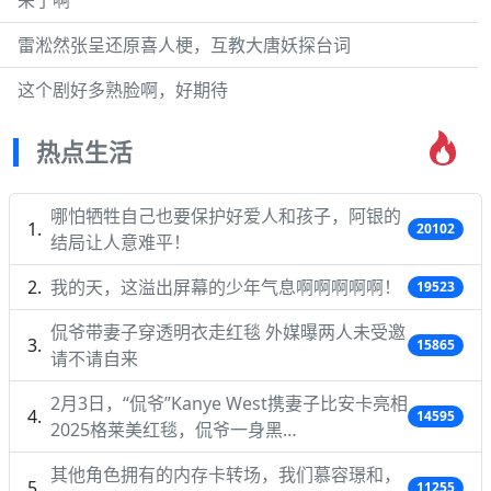
来了啊
雷淞然张呈还原喜人梗，互教大唐妖探台词
这个剧好多熟脸啊，好期待
热点生活
哪怕牺牲自己也要保护好爱人和孩子，阿银的
20102
结局让人意难平！
我的天，这溢出屏幕的少年气息啊啊啊啊啊！
19523
侃爷带妻子穿透明衣走红毯 外媒曝两人未受邀
15865
请不请自来
2月3日，“侃爷”Kanye West携妻子比安卡亮相
14595
2025格莱美红毯，侃爷一身黑…
其他角色拥有的内存卡转场，我们慕容璟和，
11255