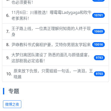
也必须要有！
11月6日：川普胜选！曝霉霉Ladygaga和吹牛
10761
老爹黑料！
王子路上线，一位真正理解何知南的人终于现
10669
身
尹峥教科书式偏袒护妻，艾特你男朋友学起来
10016
大梦归离团队建设了 熟悉的面孔与颜值盛宴，
9783
这部剧我必定追看！
原来放下仇恨，只需姐姐一句话，一滴泪，王
9703
晓晨
专题
微博之夜