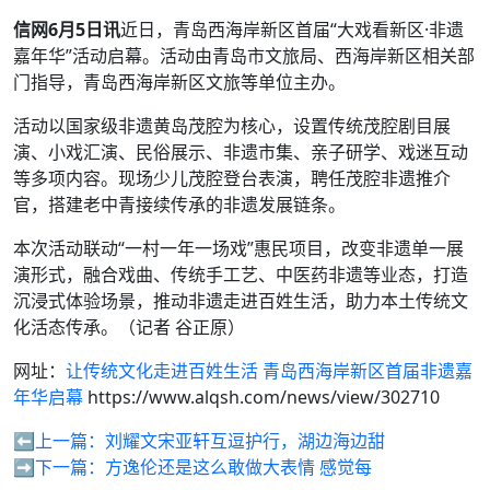
信网6月5日讯
近日，青岛西海岸新区首届“大戏看新区·非遗
嘉年华”活动启幕。活动由青岛市文旅局、西海岸新区相关部
门指导，青岛西海岸新区文旅等单位主办。
活动以国家级非遗黄岛茂腔为核心，设置传统茂腔剧目展
演、小戏汇演、民俗展示、非遗市集、亲子研学、戏迷互动
等多项内容。现场少儿茂腔登台表演，聘任茂腔非遗推介
官，搭建老中青接续传承的非遗发展链条。
本次活动联动“一村一年一场戏”惠民项目，改变非遗单一展
演形式，融合戏曲、传统手工艺、中医药非遗等业态，打造
沉浸式体验场景，推动非遗走进百姓生活，助力本土传统文
化活态传承。（记者 谷正原）
网址：
让传统文化走进百姓生活 青岛西海岸新区首届非遗嘉
年华启幕
https://www.alqsh.com/news/view/302710
⬅️上一篇：
刘耀文宋亚轩互逗护行，湖边海边甜
➡️下一篇：
方逸伦还是这么敢做大表情 感觉每