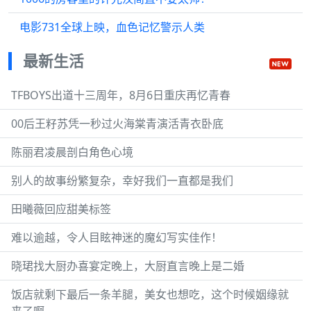
电影731全球上映，血色记忆警示人类
最新生活
TFBOYS出道十三周年，8月6日重庆再忆青春
00后王籽苏凭一秒过火海棠青演活青衣卧底
陈丽君凌晨剖白角色心境
别人的故事纷繁复杂，幸好我们一直都是我们
田曦薇回应甜美标签
难以逾越，令人目眩神迷的魔幻写实佳作！
晓珺找大厨办喜宴定晚上，大厨直言晚上是二婚
饭店就剩下最后一条羊腿，美女也想吃，这个时候姻缘就