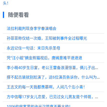
头！
随便看看
法拉利裁判现身李宇春演唱会
孙菲菲称仅结一次婚，王阳被刺事件全过程曝光
永远记住一句话：末日先杀圣母
凭“汪小姐”摘金熊猫视后，唐嫣意难平退退退
李小萌40岁生日宴，老公王雷备浪漫惊喜，俩儿子出镜被养得胖嘟嘟！
撑不起古装就别尬演了，这6位演员告诉你，什么叫为古装而生
王志文的每一天我都羡慕啊，人间几个左小青！
方中信曝17岁女儿恋爱，已见过女儿男友是个帅哥，笑称：不要忘记老爸
1006的房客里的许光汉简直不要太帅！