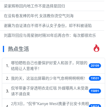
梁家辉称回内地工作不是选择是回归
在没有卷发棒的年代 女孩教你烫空气刘海
谢襄为自证清白不得不承认女子身份，却不料被诬陷
刘嘉玲回应与周星驰时隔30年后再合作：每次都很欢乐
热点生活
哪怕牺牲自己也要保护好爱人和孩子，阿银的
20109
结局让人意难平！
我的天，这溢出屏幕的少年气息啊啊啊啊啊！
19531
侃爷带妻子穿透明衣走红毯 外媒曝两人未受邀
15891
请不请自来
2月3日，“侃爷”Kanye West携妻子比安卡亮相
14614