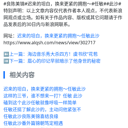
#良陈美锦#迟来的坦白，换来更紧的拥抱～#任敏##此沙#
特别声明：以上文章内容仅代表作者本人观点，不代表新浪
网观点或立场。如有关于作品内容、版权或其它问题请于作
品发表后的30日内与新浪网联系。
网址：
迟来的坦白，换来更紧的拥抱～任敏此沙
https://www.alqsh.com/news/view/302717
⬅️上一篇：
海边音乐秀大杀四方！虞书欣“花苞
➡️下一篇：
眉心的印记早就暗示了他身世的秘密
相关内容
迟来的坦白，换来更紧的拥抱～任敏此沙
这样的三爷，谁不想来一打？任敏 此沙
磕到这个此沙任敏就像呼吸一样简单
任敏还挺了解此沙的，主动问他紧张不
任敏此沙良陈美锦喜结良缘
任敏此沙番外篇锦朝笃定相遇