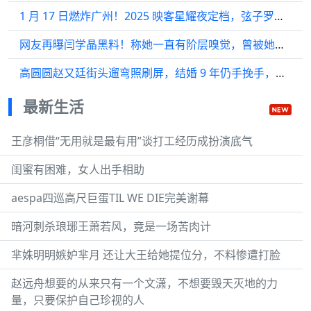
1 月 17 日燃炸广州！2025 映客星耀夜定档，弦子罗一舟杨冰怡等群星共赴荣耀之约
网友再曝闫学晶黑料！称她一直有阶层嗅觉，曾被她区别对待过
高圆圆赵又廷街头遛弯照刷屏，结婚 9 年仍手挽手，素颜状态太绝
最新生活
王彦桐借“无用就是最有用”谈打工经历成扮演底气
闺蜜有困难，女人出手相助
aespa四巡高尺巨蛋TIL WE DIE完美谢幕
暗河刺杀琅琊王萧若风，竟是一场苦肉计
芈姝明明嫉妒芈月 还让大王给她提位分，不料惨遭打脸
赵远舟想要的从来只有一个文潇，不想要毁天灭地的力
量，只要保护自己珍视的人