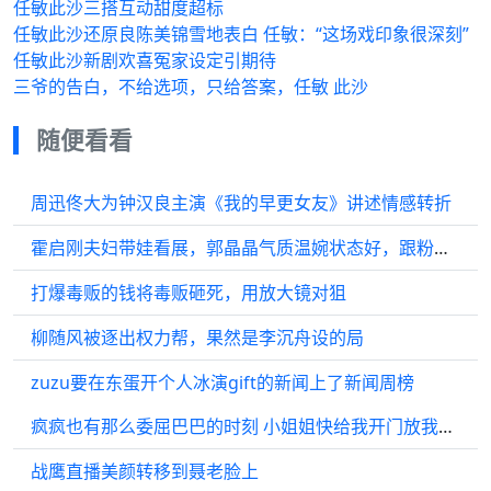
任敏此沙三搭互动甜度超标
任敏此沙还原良陈美锦雪地表白 任敏：“这场戏印象很深刻”
任敏此沙新剧欢喜冤家设定引期待
三爷的告白，不给选项，只给答案，任敏 此沙
随便看看
周迅佟大为钟汉良主演《我的早更女友》讲述情感转折
霍启刚夫妇带娃看展，郭晶晶气质温婉状态好，跟粉丝合影没架子
打爆毒贩的钱将毒贩砸死，用放大镜对狙
柳随风被逐出权力帮，果然是李沉舟设的局
zuzu要在东蛋开个人冰演gift的新闻上了新闻周榜
疯疯也有那么委屈巴巴的时刻 小姐姐快给我开门放我进去啊
战鹰直播美颜转移到聂老脸上