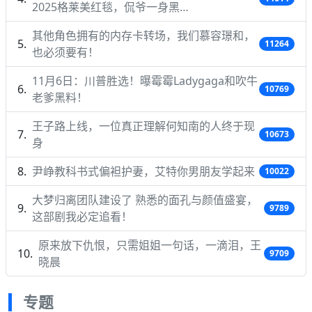
2025格莱美红毯，侃爷一身黑…
其他角色拥有的内存卡转场，我们慕容璟和，
11264
也必须要有！
11月6日：川普胜选！曝霉霉Ladygaga和吹牛
10769
老爹黑料！
王子路上线，一位真正理解何知南的人终于现
10673
身
尹峥教科书式偏袒护妻，艾特你男朋友学起来
10022
大梦归离团队建设了 熟悉的面孔与颜值盛宴，
9789
这部剧我必定追看！
原来放下仇恨，只需姐姐一句话，一滴泪，王
9709
晓晨
专题