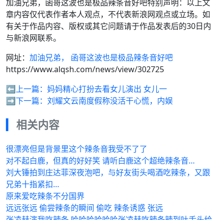
加油兄弟，函哥这波也是极品辣条音好吧特别声明：以上文
章内容仅代表作者本人观点，不代表新浪网观点或立场。如
有关于作品内容、版权或其它问题请于作品发表后的30日内
与新浪网联系。
网址：
加油兄弟， 函哥这波也是极品辣条音好吧
https://www.alqsh.com/news/view/302725
⬅️上一篇：
妈妈精心打扮去看女儿演出 女儿一
➡️下一篇：
刘耀文云南度假称没活干心慌，内娱
相关内容
很漂亮但是背景里这个辣条音我受不了了
对不起白鹿，但真的好好笑 请听白鹿这个超绝辣条音…
刘大锤拍到庄达菲深夜泡吧，与好友街头喝酒吃辣条，又跟
兄弟十指紧扣…
原来爱吃辣条不分国界
远远张远 偷尝辣条的瞬间 偷吃 辣条诱惑 张远
张凌赫演我吃辣条 哈哈哈哈哈哈张凌赫吃辣条辣到吐舌头给