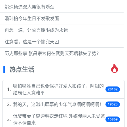
姚琛杨迪双人舞很有嚼劲
潘玮柏今年生日不发歌发面
再念一遍，让誓言期限成为永远
注意看，这是一个揣兜天团
历史那些事 张昌宗为何在武则天死后就失了势？
热点生活
哪怕牺牲自己也要保护好爱人和孩子，阿银的
20102
结局让人意难平！
我的天，这溢出屏幕的少年气息啊啊啊啊啊！
19523
侃爷带妻子穿透明衣走红毯 外媒曝两人未受邀
15869
请不请自来