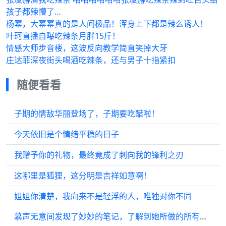
孩子都辣懵了…
杨幂，大幂幂真的是人间极品！浑身上下都是辣么诱人！
叶珂直播自曝吃辣条月胖15斤！
情感大师步音楼，这波反向教学简直笑掉大牙
庄达菲深夜街头喝酒吃辣条，还与男子十指紧扣
随便看看
子期的情敌华丽登场了，子期要吃醋啦！
今天依旧是个情绪平稳的日子
我赠予你的礼物，最终竟成了刺向我的锋利之刃
这哪里是狐狸，这分明是吉祥如意啊！
姐姐你清楚，我向来不是轻浮的人，唯独对你不同
慕声无意间发现了妙妙的笔记，了解到她所做的所有事情都是为了完成攻略