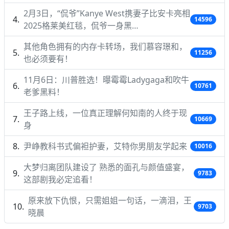
2月3日，“侃爷”Kanye West携妻子比安卡亮相
14596
2025格莱美红毯，侃爷一身黑…
其他角色拥有的内存卡转场，我们慕容璟和，
11256
也必须要有！
11月6日：川普胜选！曝霉霉Ladygaga和吹牛
10761
老爹黑料！
王子路上线，一位真正理解何知南的人终于现
10669
身
尹峥教科书式偏袒护妻，艾特你男朋友学起来
10016
大梦归离团队建设了 熟悉的面孔与颜值盛宴，
9783
这部剧我必定追看！
原来放下仇恨，只需姐姐一句话，一滴泪，王
9703
晓晨