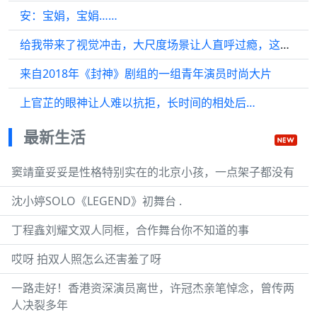
安：宝娟，宝娟……
给我带来了视觉冲击，大尺度场景让人直呼过瘾，这次真是将期待值推向了顶峰！
来自2018年《封神》剧组的一组青年演员时尚大片
上官芷的眼神让人难以抗拒，长时间的相处后…
最新生活
窦靖童妥妥是性格特别实在的北京小孩，一点架子都没有
沈小婷SOLO《LEGEND》初舞台 .
丁程鑫刘耀文双人同框，合作舞台你不知道的事
哎呀 拍双人照怎么还害羞了呀
一路走好！香港资深演员离世，许冠杰亲笔悼念，曾传两
人决裂多年