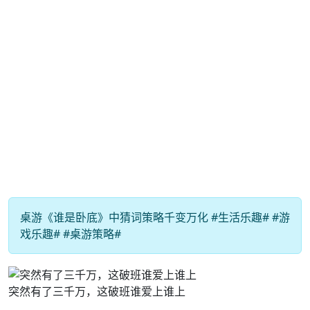
桌游《谁是卧底》中猜词策略千变万化 #生活乐趣# #游
戏乐趣# #桌游策略#
突然有了三千万，这破班谁爱上谁上