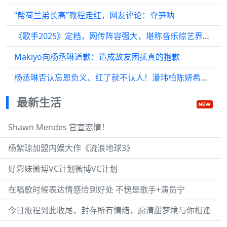
“帮荷兰弟长高”教程走红，网友评论：夺笋呐
《歌手2025》定档，网传阵容强大，堪称音乐综艺界的世界杯
Makiyo向杨丞琳道歉：造成故友困扰真的抱歉
杨丞琳否认忘恩负义、红了就不认人！潘玮柏陈妍希力挺好友
最新生活
Shawn Mendes 官宣恋情！
杨紫琼加盟内娱大作《流浪地球3》
好彩妹微博VC计划微博VC计划
在唱歌时候表达情感恰到好处 不愧是歌手+演员宁
今日旅程到此收尾，封存所有情绪，愿清甜梦境与你相逢