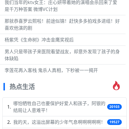
我们当年的ktv女王：庄心妍带着她的演唱会杀回来了爱
是千万种答案 微博VC计划
那就恭喜罗云熙啦！前途似锦！赶快多多拍戏多进组！好
喜欢他演的剧
杨紫凭《生命树》冲击金鹰奖视后
男人只是带孩子来医院看望战友，却意外发现了孩子的身
体缺陷
李莲花再入客栈 鬼杀人真相，下秒被一一揭开
热点生活
哪怕牺牲自己也要保护好爱人和孩子，阿银的
20103
结局让人意难平！
我的天，这溢出屏幕的少年气息啊啊啊啊啊！
19527