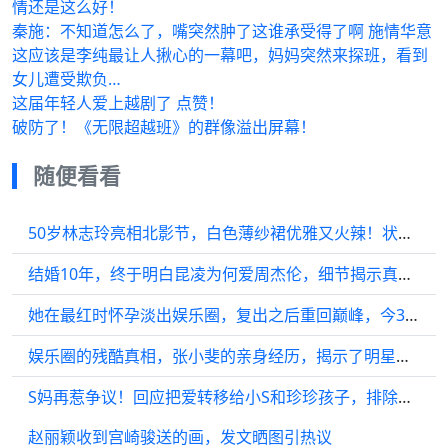
情还是这么好！
秦施：不知道怎么了，嘴突然肿了这谁承受得了啊 施情华意
这应该是李纯最让人揪心的一幕吧，妈妈突然来探班，看到
女儿遭受欺负…
这届年轻人爱上越剧了 点赞！
破防了！《无限超越班》的群像溢出屏幕！
随便看看
50岁林志玲亮相北影节，白色薄纱裙优雅又火辣！状态好似20岁
结婚10年，终于明白昆凌为何爱周杰伦，细节揭示真实感情
她在最红时怀孕淡出娱乐圈，复出之后重回巅峰，今38岁红透半边天
娱乐圈的残酷真相，张小斐的亲身经历，揭示了明星的辛酸！
S妈再惹争议！回应把爱转移给小S和珍珍孩子，排除了小玥儿姐弟？
赵丽颖收到宫崎骏送的画，发文晒图引热议