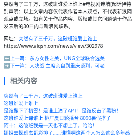
突然有了三千万，这破班谁爱上谁上#电视剧迷墙[超话]#特
别声明：以上文章内容仅代表作者本人观点，不代表新浪网
观点或立场。如有关于作品内容、版权或其它问题请于作品
发表后的30日内与新浪网联系。
网址：
突然有了三千万，这破班谁爱上谁上
https://www.alqsh.com/news/view/302978
⬅️上一篇：
东方女性之美，UNG全球联合选美
➡️下一篇：
大决战:主席亲自到重庆谈判，可老
相关内容
突然有了三千万，这破班谁爱上谁上
这班谁爱上谁上
是谁撒下了初雪！是谁上演了APT！是谁反击了黑粉！
这班谁爱上课谁上 桃厂夏日轮播台 8090暑假搭子
阿十：这破班我是一天也不想上了，哈哈！
娜姐去探班杰哥彩排了……谁懂啊这两个人怎么这么多年感