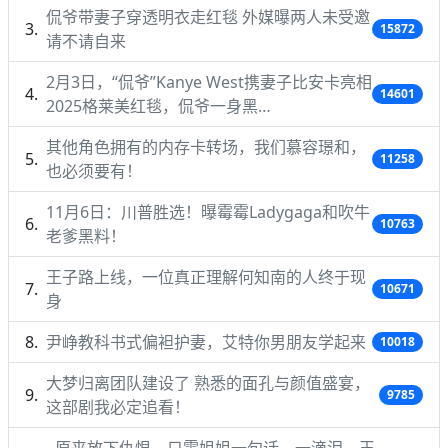
侃爷带妻子穿透明衣走红毯 外媒曝两人未受邀
15872
请不请自来
2月3日，“侃爷”Kanye West携妻子比安卡亮相
14601
2025格莱美红毯，侃爷一身黑…
其他角色拥有的内存卡转场，我们慕容璟和，
11258
也必须要有！
11月6日：川普胜选！曝霉霉Ladygaga和吹牛
10763
老爹黑料！
王子路上线，一位真正理解何知南的人终于现
10671
身
尹峥教科书式偏袒护妻，艾特你男朋友学起来
10018
大梦归离团队建设了 熟悉的面孔与颜值盛宴，
9785
这部剧我必定追看！
原来放下仇恨，只需姐姐一句话，一滴泪，王