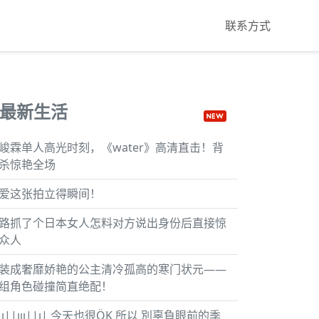
联系方式
最新生活
峻霖单人高光时刻，《water》高清直击！背
杀惊艳全场
爱这张拍立得瞬间！
路抓了个日本女人怎料对方说出身份后直接惊
众人
装成奢靡娇艳的公主清冷孤高的寒门状元——
组角色碰撞简直绝配！
 ı||ııı||ı| 今天也很ÖḲ 所以 別辜負眼前的季