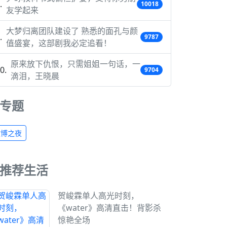
10018
友学起来
大梦归离团队建设了 熟悉的面孔与颜
9787
值盛宴，这部剧我必定追看！
原来放下仇恨，只需姐姐一句话，一
9704
滴泪，王晓晨
专题
微博之夜
推荐生活
贺峻霖单人高光时刻，
《water》高清直击！背影杀
惊艳全场