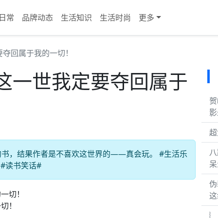
日常
品牌动态
生活知识
生活时尚
更多
要夺回属于我的一切！
这一世我定要夺回属于
贺
影
超
八
书，结果作者是不喜欢这世界的——真会玩。 #生活乐
呆
 #读书笑话#
伪
这
一切！
︴