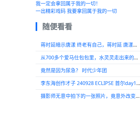
我一定会拿回属于我的一切！
一出精彩戏码 我要拿回属于我的一切
随便看看
蒋时延暗示唐漾 终老有自己，蒋时延 唐漾所有人都很遗憾
从700多个爱马仕包包里，水灵灵走出来的阔太甘比，画风变化有多大？
竟然是因为尿急？ 时代少年团
李东海创作才子 240928 ECLIPSE 首尔day1李东海 青春男大 Ma
摄影师无意中拍下的一张照片，竟意外改变了女孩一生的命运！