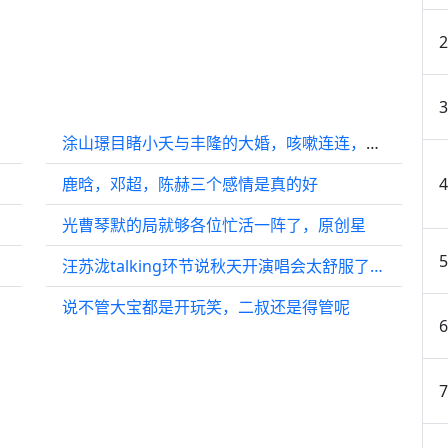
涂山璟目睹小夭与丰隆的大婚，咳嗽连连，是无可奈何还是心有不甘？
鹿晗，邓超，陈赫三个感情是真的好
光曹琴默的局就够各位忙活一阵了，原创星
yxdz
汪苏泷talking环节说秋天开演唱会太舒服了…
说不管大宝都是开玩笑，二叔还是得管呢