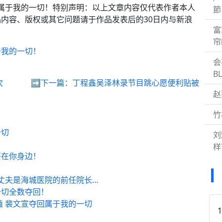
回属于我的一切！特别声明：以上文章内容仅代表作者本人
節 
内容、版权或其它问题请于作品发表后的30日内与新浪
富
帘
于我的一切！
会
B
次
➡️下一篇：
丁程鑫吴泽林录节目跳心愿便利贴被
赵
竹
一切
刘
样
要在你身边！
的丈夫是海城医院的前任院长…
一切全数夺回！
嗑 裴文宣夺回属于我的一切