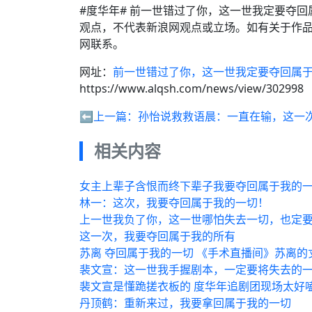
#度华年# 前一世错过了你，这一世我定要夺
观点，不代表新浪网观点或立场。如有关于作品
网联系。
网址：
前一世错过了你，这一世我定要夺回属
https://www.alqsh.com/news/view/302998
⬅️上一篇：
孙怡说救救语晨：一直在输，这一
相关内容
女主上辈子含恨而终下辈子我要夺回属于我的
林一：这次，我要夺回属于我的一切！
上一世我负了你，这一世哪怕失去一切，也定
这一次，我要夺回属于我的所有
苏离 夺回属于我的一切 《手术直播间》苏离
裴文宣：这一世我手握剧本，一定要将失去的
裴文宣是懂跪搓衣板的 度华年追剧团现场太好
丹顶鹤：重新来过，我要拿回属于我的一切