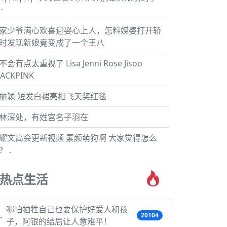
·
家少爷满心欢喜迎娶心上人，怎料媒婆打开轿
时发现新娘竟变成了一个王八
不会有点太重视了 Lisa Jenni Rose Jisoo
LACKPINK
丽颖 短发白裙亮相飞天奖红毯
林深处，有姓宫名子羽在
耀文高会更新视频 素颜萌狗啊 大家觉得怎么
？ .
热点生活
哪怕牺牲自己也要保护好爱人和孩
20104
子，阿银的结局让人意难平！