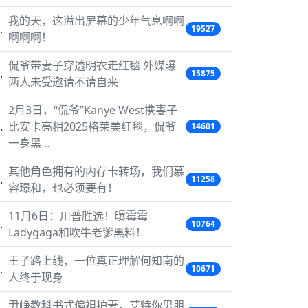
我的天，这溢出屏幕的少年气息啊啊
19527
啊啊啊！
侃爷带妻子穿透明衣走红毯 外媒曝
15875
两人未受邀请不请自来
2月3日，“侃爷”Kanye West携妻子
比安卡亮相2025格莱美红毯，侃爷
14601
一身黑…
其他角色拥有的内存卡转场，我们慕
11258
容璟和，也必须要有！
11月6日：川普胜选！曝霉霉
10764
Ladygaga和吹牛老爹黑料！
王子路上线，一位真正理解何知南的
10671
人终于现身
尹峥教科书式偏袒护妻，艾特你男朋