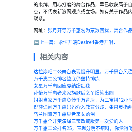
的束缚，用心打磨的舞台作品，早已收获属于
点，不代表新浪网观点或立场。如有关于作品内
联系。
网址：
张月开导万千惠勿为票数困扰，舞台作
⬅️上一篇：
永恒开端Desire4香港开唱，
相关内容
达拉崩吧二公舞台表现提升明显，万千惠台风
万千惠二公排名垫底仍坚持排练
女星万千惠回应戛纳蹭红毯
孙怡万千惠者来家族歌后之争爆笑出圈
姐姐当家万千惠负债千万背后：为三宝拼12小
倪萍追问万千惠妈妈介入教育分歧，张泉灵指
乌兰图雅万千惠见者来女落泪
万千惠全开麦演绎三宝改编版第一次爱的人
万千惠二公排名25，表现分明不错呀，你觉得