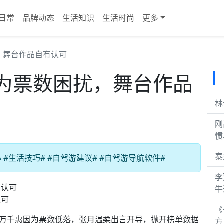
日常
品牌动态
生活知识
生活时尚
更多
，舞台作品自有认可
为票数困扰，舞台作品
林
刚
惯
泰
生活技巧# #自驾游建议# #自驾游导航软件#
李
牛
认可
《
看着万千惠因为票数低落，张月温柔出言开导，抛开榜单数据
方