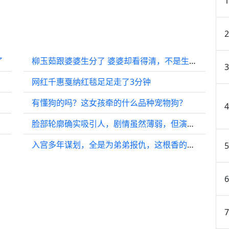
了
柳玉茹跟婆婆生分了 婆婆却看得清，不是生分是伤心！
网红千惠戛纳红毯足足走了3分钟
有懂狗的吗？这女孩牵的什么品种宠物狗？
脸部轮廓确实吸引人，剧情虽然薄弱，但演员的颜值为作品增色不少
入宫多年谋划，全是为弟弟报仇，这根香的演技绝了