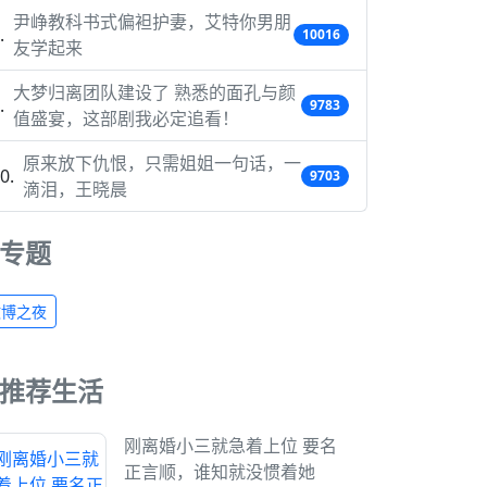
尹峥教科书式偏袒护妻，艾特你男朋
10016
友学起来
大梦归离团队建设了 熟悉的面孔与颜
9783
值盛宴，这部剧我必定追看！
原来放下仇恨，只需姐姐一句话，一
9703
滴泪，王晓晨
专题
微博之夜
推荐生活
刚离婚小三就急着上位 要名
正言顺，谁知就没惯着她