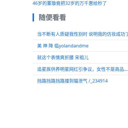
46岁的董璇竟把32岁的万千惠给秒了
随便看看
当不断有人质疑我性别时 说明我的仿妆成功
美 神 降 临yolandandme
就这个表情爽折腰 宋祖儿
追星族供养明星网红引争议，女性不是商品话题再起
挡路挡路挡路撞到猫泄气 /_234914