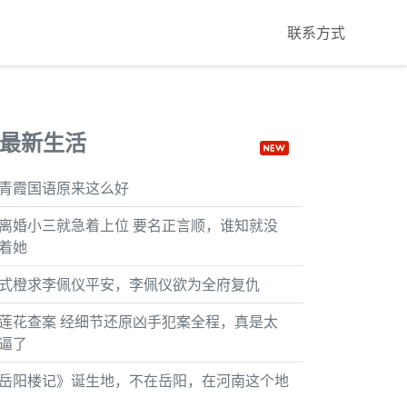
联系方式
最新生活
青霞国语原来这么好
离婚小三就急着上位 要名正言顺，谁知就没
着她
式橙求李佩仪平安，李佩仪欲为全府复仇
莲花查案 经细节还原凶手犯案全程，真是太
逼了
岳阳楼记》诞生地，不在岳阳，在河南这个地