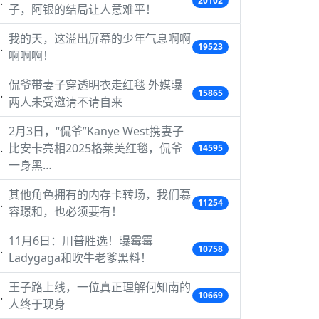
20102
子，阿银的结局让人意难平！
我的天，这溢出屏幕的少年气息啊啊
19523
啊啊啊！
侃爷带妻子穿透明衣走红毯 外媒曝
15865
两人未受邀请不请自来
2月3日，“侃爷”Kanye West携妻子
比安卡亮相2025格莱美红毯，侃爷
14595
一身黑…
其他角色拥有的内存卡转场，我们慕
11254
容璟和，也必须要有！
11月6日：川普胜选！曝霉霉
10758
Ladygaga和吹牛老爹黑料！
王子路上线，一位真正理解何知南的
10669
人终于现身