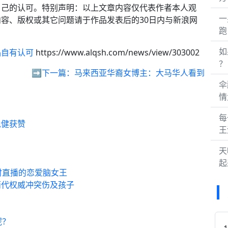
自己的认可。特别声明：以上文章内容仅代表作者本人观
一
容、版权或其它问题请于作品发表后的30日内与新浪网
跑
如
品自有认可
https://www.alqsh.com/news/view/303002
？
➡️下一篇：
马来西亚华裔女博主：大马华人看到
伞
情
每
稳健获赞
王
天
起
时直播的恋爱脑女王
两代权威冲突伤及孩子
呢？