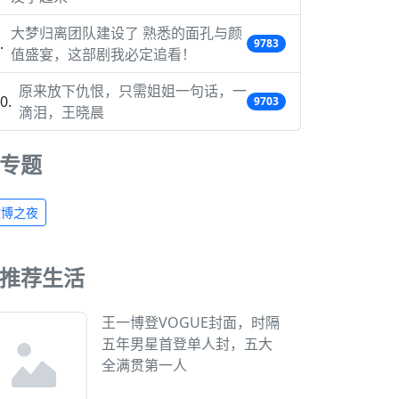
大梦归离团队建设了 熟悉的面孔与颜
9783
值盛宴，这部剧我必定追看！
原来放下仇恨，只需姐姐一句话，一
9703
滴泪，王晓晨
专题
微博之夜
推荐生活
王一博登VOGUE封面，时隔
五年男星首登单人封，五大
全满贯第一人