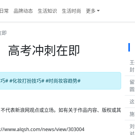
日常
品牌动态
生活知识
生活时尚
更多
在即
，高考冲刺在即
王
封
# #化妆打扮技巧# #时尚妆容趋势#
留
圆
这
，不代表新浪网观点或立场。如有关于作品内容、版权或其
施
。
刘
://www.alqsh.com/news/view/303004
对