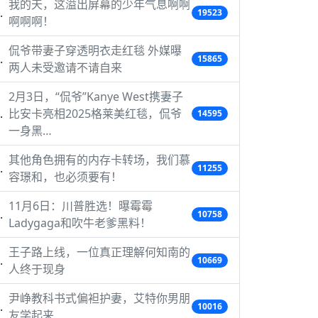
我的天，这溢出屏幕的少年气息啊啊
19523
啊啊啊！
侃爷带妻子穿透明衣走红毯 外媒曝
15865
两人未受邀请不请自来
2月3日，“侃爷”Kanye West携妻子
比安卡亮相2025格莱美红毯，侃爷
14595
一身黑…
其他角色拥有的内存卡转场，我们慕
11255
容璟和，也必须要有！
11月6日：川普胜选！曝霉霉
10758
Ladygaga和吹牛老爹黑料！
王子路上线，一位真正理解何知南的
10669
人终于现身
尹峥教科书式偏袒护妻，艾特你男朋
10016
友学起来