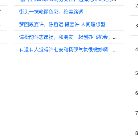
了
街头一抹艳丽色彩，绝美路透
掉以简化句子结构…
梦回段嘉许，陈哲远 段嘉许 人间理想型
谭松韵斗志昂扬，和朋友一起创办飞花会，太励志了
有没有人觉得许七安和杨砚气氛很微妙啊！杨砚欣赏的目光根本就遮不住