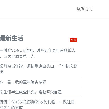
联系方式
最新生活
一博登VOGUE封面，时隔五年男星首登单人
，五大全满贯第一人
影灯映当年影，师徒重逢白头山，千年执念终
满
么一看，我的童年确实精彩
南生倾半生成全徐克，唯独亏欠自己
诗诗 | 倪妮 朱锁锁舅妈收到礼物，一改往日
马先生的态度