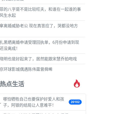
菲的八字是不是比较旺夫，和谁在一起谁的事
风生水起
拿离婚威胁老公 现在真答应了，哭都没地方
扎黑晒离婚申请受理回执单，6月份申请到现
还没离成！
晓明也是好起来了，居然能跟宋慧乔拍吻戏
京环球影城偶遇陈伟霆曾舜晞
热点生活
哪怕牺牲自己也要保护好爱人和孩
20102
子，阿银的结局让人意难平！