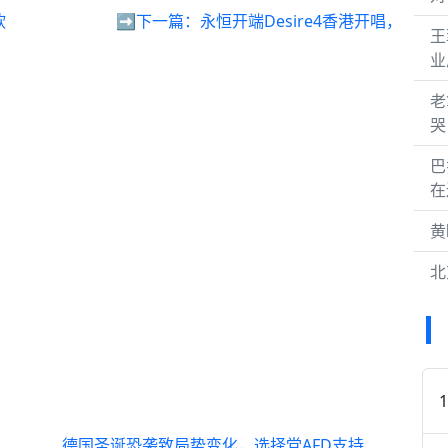
软
➡️下一篇：
永恒开端Desire4香港开唱，
王
业
老
哭
巴
在
黄
北
德国圣诞恐袭致局势变化，选择党AFD支持者大增…