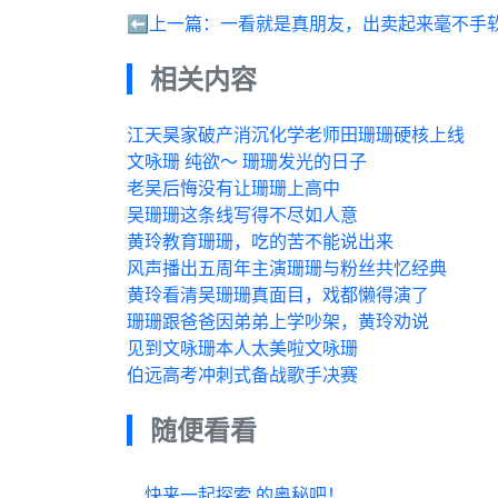
⬅️上一篇：
一看就是真朋友，出卖起来毫不手
相关内容
江天昊家破产消沉化学老师田珊珊硬核上线
文咏珊 纯欲～ 珊珊发光的日子
老吴后悔没有让珊珊上高中
吴珊珊这条线写得不尽如人意
黄玲教育珊珊，吃的苦不能说出来
风声播出五周年主演珊珊与粉丝共忆经典
黄玲看清吴珊珊真面目，戏都懒得演了
珊珊跟爸爸因弟弟上学吵架，黄玲劝说
见到文咏珊本人太美啦文咏珊
伯远高考冲刺式备战歌手决赛
随便看看
快来一起探索 的奥秘吧！