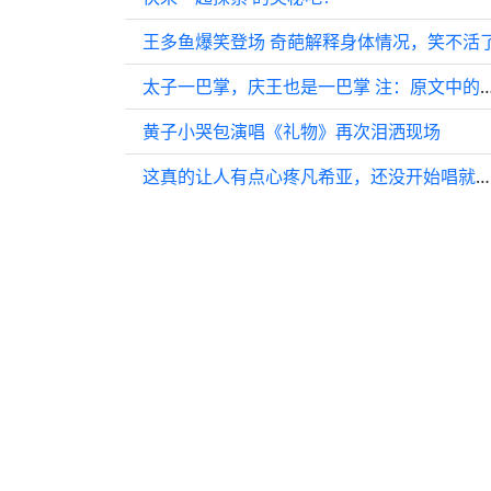
王多鱼爆笑登场 奇葩解释身体情况，笑不活
太子一巴掌，庆王也是一巴掌 注：原文中的“更”字被去
黄子小哭包演唱《礼物》再次泪洒现场
这真的让人有点心疼凡希亚，还没开始唱就已经知道了结果？不知道是不是真的.