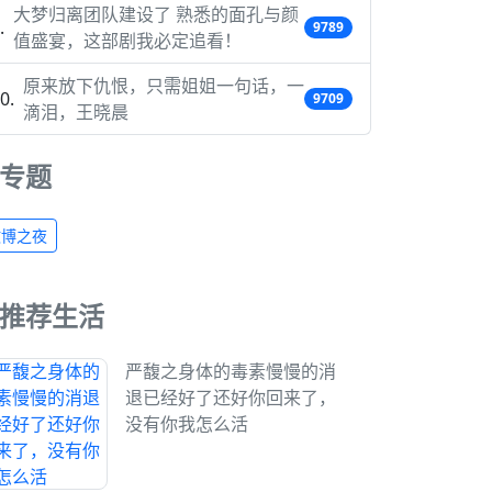
大梦归离团队建设了 熟悉的面孔与颜
9789
值盛宴，这部剧我必定追看！
原来放下仇恨，只需姐姐一句话，一
9709
滴泪，王晓晨
专题
微博之夜
推荐生活
严馥之身体的毒素慢慢的消
退已经好了还好你回来了，
没有你我怎么活