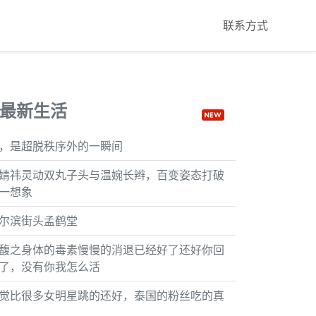
联系方式
最新生活
，是超脱秩序外的一瞬间
婧祎灵动双丸子头与温婉长辫，百变姿态打破
一想象
尔滨街头孟鹤堂
馥之身体的毒素慢慢的消退已经好了还好你回
了，没有你我怎么活
觉比很多女明星跳的还好，泰国的粉丝吃的真