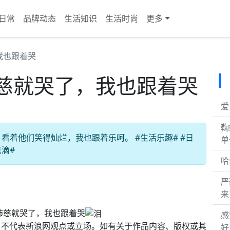
日常
品牌动态
生活知识
生活时尚
更多
我也跟着哭
慈就哭了，我也跟着哭
爱
鞠
着他们笑得灿烂，我也跟着乐呵。 #生活乐趣# #日
单
点滴#
哈
严
来
沛慈就哭了，我也跟着哭
感
，不代表新浪网观点或立场。如有关于作品内容、版权或其
好