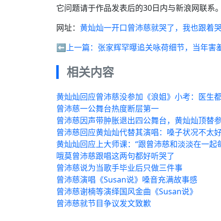
它问题请于作品发表后的30日内与新浪网联系
网址：
黄灿灿一开口曾沛慈就哭了，我也跟着
⬅️上一篇：
张家辉罕曝追关咏荷细节，当年害
相关内容
黄灿灿回应曾沛慈没参加《浪姐》小考：医生
曾沛慈一公舞台热度断层第一
曾沛慈因声带肿胀退出四公舞台，黄灿灿顶替
曾沛慈回应黄灿灿代替其演唱：嗓子状况不太
黄灿灿回应上大师课：“跟曾沛慈和淡淡在一起
哦莫曾沛慈跟唱这两句都好听哭了
曾沛慈说为当歌手毕业后只做三件事
曾沛慈演唱《Susan说》嗓音充满故事感
曾沛慈谢楠等演绎国风金曲《Susan说》
曾沛慈就节目争议发文致歉