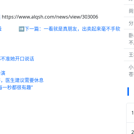
。
尚
哭
https://www.alqsh.com/news/view/303006
分
羞
➡️下一篇：
一看就是真朋友，出卖起来毫不手软
卧
不
王
都不准她开口说话
小
参演
苍
好，医生建议需要休息
每一秒都很有趣”