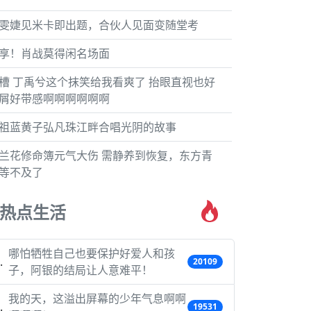
雯婕见米卡即出题，合伙人见面变随堂考
享！肖战莫得闲名场面
槽 丁禹兮这个抹笑给我看爽了 抬眼直视也好
屑好带感啊啊啊啊啊啊
祖蓝黄子弘凡珠江畔合唱光阴的故事
兰花修命簿元气大伤 需静养到恢复，东方青
等不及了
热点生活
哪怕牺牲自己也要保护好爱人和孩
20109
子，阿银的结局让人意难平！
我的天，这溢出屏幕的少年气息啊啊
19531