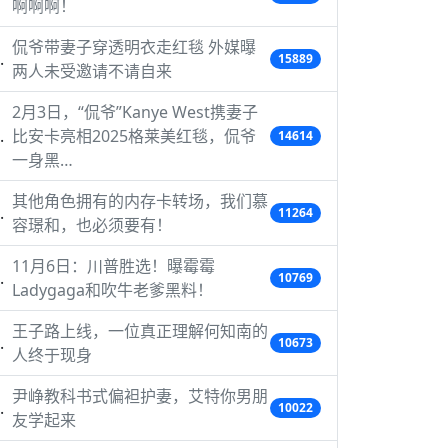
啊啊啊！
侃爷带妻子穿透明衣走红毯 外媒曝
15889
两人未受邀请不请自来
2月3日，“侃爷”Kanye West携妻子
比安卡亮相2025格莱美红毯，侃爷
14614
一身黑…
其他角色拥有的内存卡转场，我们慕
11264
容璟和，也必须要有！
11月6日：川普胜选！曝霉霉
10769
Ladygaga和吹牛老爹黑料！
王子路上线，一位真正理解何知南的
10673
人终于现身
尹峥教科书式偏袒护妻，艾特你男朋
10022
友学起来