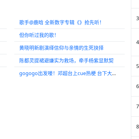
歌手@鹿晗 全新数字专辑《》抢先听！
但你听过我的歌！
黄晓明新剧演绎信仰与亲情的生死抉择
陈都灵提裙避嫌实为救场，牵手杨紫显默契
gogogo出发喽！邓超台上cue热梗 台下大学生秒接