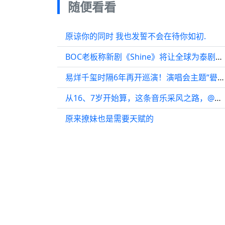
随便看看
原谅你的同时 我也发誓不会在待你如初.
BOC老板称新剧《Shine》将让全球为泰剧自豪
易烊千玺时隔6年再开巡演！演唱会主题“礐嶨”，这两个字你认识吗？
从16、7岁开始算，这条音乐采风之路，@谭维维 已经走了20多年
原来撩妹也是需要天赋的