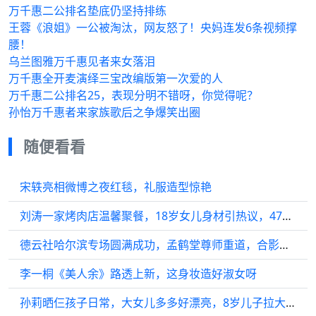
万千惠二公排名垫底仍坚持排练
王蓉《浪姐》一公被淘汰，网友怒了！央妈连发6条视频撑
腰！
乌兰图雅万千惠见者来女落泪
万千惠全开麦演绎三宝改编版第一次爱的人
万千惠二公排名25，表现分明不错呀，你觉得呢？
孙怡万千惠者来家族歌后之争爆笑出圈
随便看看
宋轶亮相微博之夜红毯，礼服造型惊艳
刘涛一家烤肉店温馨聚餐，18岁女儿身材引热议，47岁妈妈自带红酒气质佳
德云社哈尔滨专场圆满成功，孟鹤堂尊师重道，合影俩大爷在C位
李一桐《美人余》路透上新，这身妆造好淑女呀
孙莉晒仨孩子日常，大女儿多多好漂亮，8岁儿子拉大提琴模样好帅