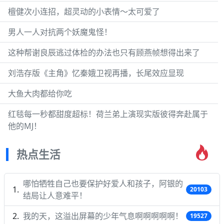
檀健次小连招，超灵动的小表情～太可爱了
男人一人对抗两个妖魔鬼怪！
这种帮谢良辰逃过体检的办法也只有顾燕帧想得出来了
刘浩存版《主角》忆秦娥卫视再播，长尾效应显现
大鱼大肉都给你吃
红毯每一秒都甜度超标！荷兰弟上演现实版彼得奔赴属于
他的MJ！
热点生活
哪怕牺牲自己也要保护好爱人和孩子，阿银的
20103
结局让人意难平！
我的天，这溢出屏幕的少年气息啊啊啊啊啊！
19527