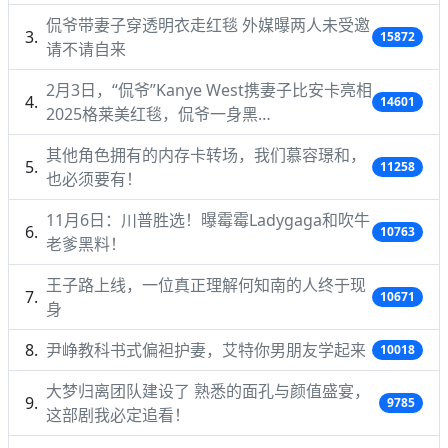
侃爷带妻子穿透明衣走红毯 外媒曝两人未受邀
15872
请不请自来
2月3日，“侃爷”Kanye West携妻子比安卡亮相
14601
2025格莱美红毯，侃爷一身黑…
其他角色拥有的内存卡转场，我们慕容璟和，
11258
也必须要有！
11月6日：川普胜选！曝霉霉Ladygaga和吹牛
10763
老爹黑料！
王子路上线，一位真正理解何知南的人终于现
10671
身
尹峥教科书式偏袒护妻，艾特你男朋友学起来
10018
大梦归离团队建设了 熟悉的面孔与颜值盛宴，
9785
这部剧我必定追看！