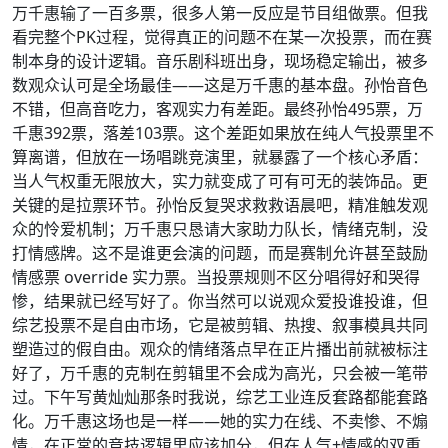
万千惠输了一百多票，很多人第一反应是节目组做票。但我
看完整个PK过程，觉得真正的问题不在某一次投票，而在赛
制本身的设计逻辑。音乐剧科班出身，现场稳定输出，被多
数观众认可是全场最佳——这是万千惠的基本盘。孙怡音色
不错，但高音吃力，客观实力有差距。最终孙怡495票，万
千惠392票，落差103票。这个差距如果放在纯人气投票里不
算离谱，但放在一场唱跳竞演里，就暴露了一个核心矛盾：
当人气权重无限放大，实力就变成了可有可无的装饰品。更
关键的是拉票环节。孙怡反复哭求救救语晨吧，精准触发观
众的怜爱机制；万千惠只恳请大家助力队长，情绪克制，没
打情感牌。这不是谁更会演的问题，而是赛制允许甚至鼓励
情感票 override 实力票。当投票规则不区分唱得好和哭得
惨，结果就已经写好了。你当然可以说观众爱投谁投谁，但
综艺投票不是自由市场，它是被剪辑、热搜、叙事模具共同
塑造过的假自由。观众的情绪落点早在正片播出前就被标注
好了，万千惠的克制在剪辑里不会成为高光，只会被一笔带
过。下午写黄灿灿那条时我说，综艺工业连反套路都能套路
化。万千惠这场也是一样——她的实力在线、不卖惨、不煽
情，在正常的竞技逻辑里应该加分，但在人气+情感的双重