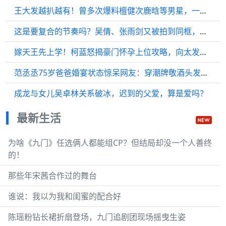
王大发越扒越有！曾多次爆料檀健次鹿晗等男星，一切早有端倪！
这是要复合的节奏吗？吴倩、张雨剑又被拍到同框，两人带孩子好温馨
嫁天王先上学！柯蓝怒揭豪门怀孕上位攻略，向太发文力挺方媛
范丞丞75岁爸爸婚宴状态惊呆网友：穿潮牌敬酒头发乌黑，比57岁显年轻
成龙与女儿吴卓林关系破冰，迟到的父爱，算是爱吗？
最新生活
为啥《九门》任选俩人都能组CP？但结局却没一个人善终
的！
那些年宋茜合作过的舞台
谁说：我以为我和闺蜜的配合好
陈瑶粉钻长裙折扇登场，九门追剧团现场摇曳生姿