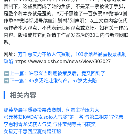
赛制下，这些反而成了她的负债。不是某一票被做了手脚，
是整个秤本身就是歪的。#万千惠输了一百多票##微博AI创
作季##微博视频号续航计划#特别声明：以上文章内容仅代
表作者本人观点，不代表新浪网观点或立场。如有关于作品
内容、版权或其它问题请于作品发表后的30日内与新浪网联
系。
网址：
万千惠实力不敌人气赛制，103票落差暴露投票机制
缺陷
https://www.alqsh.com/news/view/303027
⬅️上一篇：
许忠义当卧底被策反后，竟又回到了
➡️下一篇：
46岁汤唯赴港待产，57岁丈夫陪
相关内容
那英华晨宇质疑投票改赛制，何炅主持压力大
张元英获KWDA“女solo人气奖”第一名 与第二相差17亿票
李惠利青龙奖获人气奖,与朴宝剑等共同获奖
女星万千惠回应戛纳蹭红毯