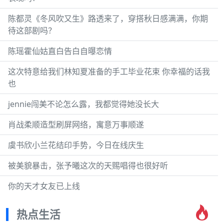
陈都灵《冬风吹又生》路透来了，穿搭秋日感满满，你期
待这部剧吗？
陈瑶霍仙姑直白告白自曝恋情
这次特意给我们林知夏准备的手工毕业花束 你幸福的话我
也
jennie闯美不论怎么露，我都觉得她没长大
肖战柔顺造型刷屏网络，寓意万事顺遂
虞书欣小兰花结印手势，今日在线庆生
被美貌暴击，张予曦这次的天赐唱得也很好听
你的天才女友已上线
热点生活