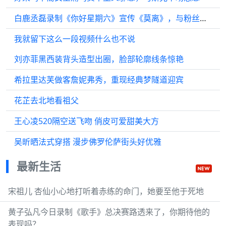
白鹿丞磊录制《你好星期六》宣传《莫离》，与粉丝热情互动
我就留下这么一段视频什么也不说
刘亦菲黑西装背头造型出圈，脸部轮廓线条惊艳
希拉里达芙做客詹妮弗秀，重现经典梦隧道迎宾
花芷去北地看祖父
王心凌520隔空送飞吻 俏皮可爱甜美大方
吴昕晒法式穿搭 漫步佛罗伦萨街头好优雅
最新生活
宋祖儿 杏仙小心地打听着赤练的命门，她要至他于死地
黄子弘凡今日录制《歌手》总决赛路透来了，你期待他的
表现吗？