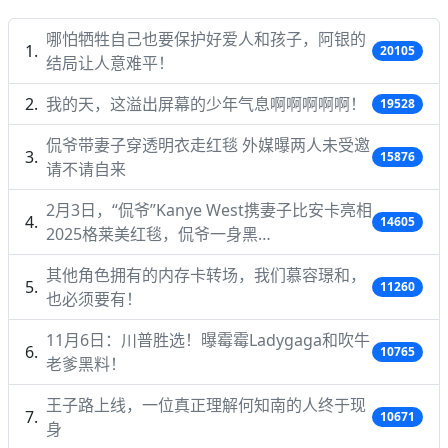
哪怕牺牲自己也要保护好爱人和孩子，阿银的
20105
结局让人意难平！
我的天，这溢出屏幕的少年气息啊啊啊啊啊！
19528
侃爷带妻子穿透明衣走红毯 外媒曝两人未受邀
15876
请不请自来
2月3日，“侃爷”Kanye West携妻子比安卡亮相
14605
2025格莱美红毯，侃爷一身黑…
其他角色拥有的内存卡转场，我们慕容璟和，
11260
也必须要有！
11月6日：川普胜选！曝霉霉Ladygaga和吹牛
10765
老爹黑料！
王子路上线，一位真正理解何知南的人终于现
10671
身