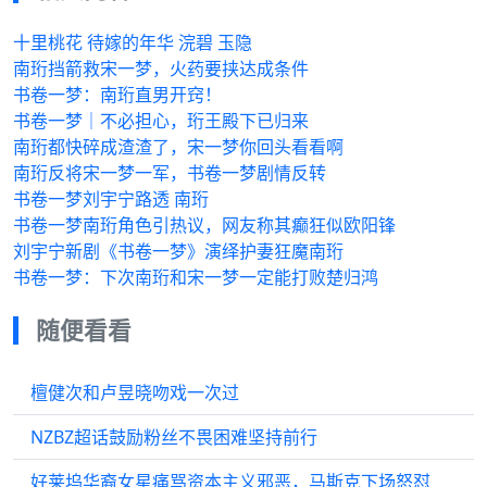
十里桃花 待嫁的年华 浣碧 玉隐
南珩挡箭救宋一梦，火药要挟达成条件
书卷一梦：南珩直男开窍！
书卷一梦｜不必担心，珩王殿下已归来
南珩都快碎成渣渣了，宋一梦你回头看看啊
南珩反将宋一梦一军，书卷一梦剧情反转
书卷一梦刘宇宁路透 南珩
书卷一梦南珩角色引热议，网友称其癫狂似欧阳锋
刘宇宁新剧《书卷一梦》演绎护妻狂魔南珩
书卷一梦：下次南珩和宋一梦一定能打败楚归鸿
随便看看
檀健次和卢昱晓吻戏一次过
NZBZ超话鼓励粉丝不畏困难坚持前行
好莱坞华裔女星痛骂资本主义邪恶，马斯克下场怒怼