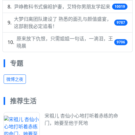
尹峥教科书式偏袒护妻，艾特你男朋友学起来
10019
大梦归离团队建设了 熟悉的面孔与颜值盛宴，
9787
这部剧我必定追看！
原来放下仇恨，只需姐姐一句话，一滴泪，王
9706
晓晨
专题
微博之夜
推荐生活
宋祖儿 杏仙小心地打听着赤练的命
门，她要至他于死地