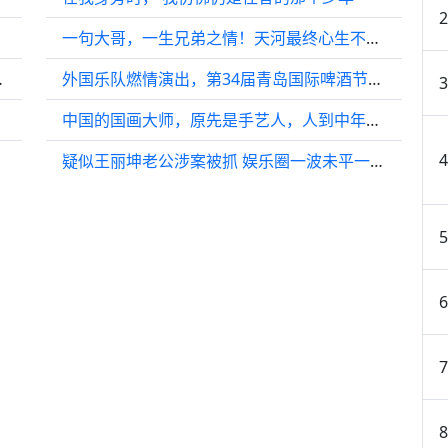
一句大哥，一生兄弟之情！天河最终心生不忍，为玄霄求情
rl @ 音乐-银行
外国乐队燃情演出，第34届青岛国际啤酒节崂山会场国际范儿十足！
中国的国画大师，原先是手艺人，人到中年才选择更换职业
疑似王丽坤老公涉案被抓 娱乐圈一波未平一波又起