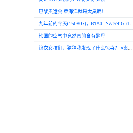
巴黎奥运会 覃海洋就是太臭屁！
九年前的今天(150807)，B1A4 - Sweet Gi
韩国的空气中竟然真的含有酵母
锦衣女孩们，猜猜我发现了什么惊喜？ ×袁今夏快来看呀，别错过每一个精彩瞬间