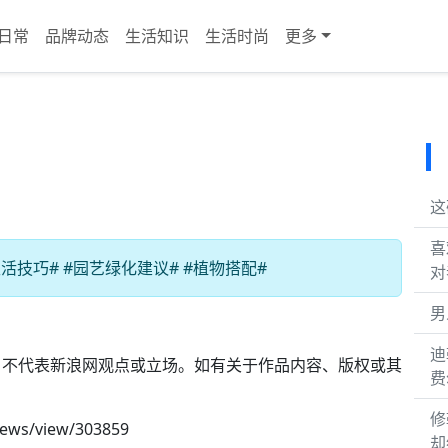
日常
品牌动态
生活知识
生活时尚
更多
这
喜
技巧# #园艺绿化建议# #植物搭配#
对
男
迪
，不代表新浪网观点或立场。如有关于作品内容、版权或其
费
。
修
news/view/303859
却