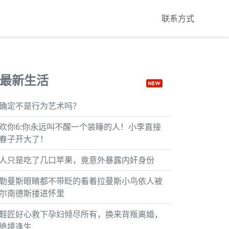
联系方式
最新生活
确定不是行为艺术吗？
欢你6:你永远叫不醒一个装睡的人！小李直接
春子开大了！
人只是吃了几口苹果，竟意外暴露内奸身份
勒曼斯眼睛都不带眨的看着拉曼斯小鸟依人被
尔南德斯搂进怀里
鞋匠好心救下孕妇倾尽所有，换来背叛离婚，
绝境逢生