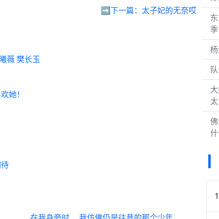
➡️下一篇：
太子妃的无奈哎
东
季
杨
曦薇 樊长玉
队
大
喜欢她！
太
佛
什
期待
在我身旁时， 我仿佛仍是往昔的那个少年