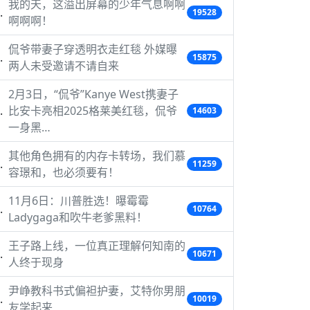
我的天，这溢出屏幕的少年气息啊啊
19528
啊啊啊！
侃爷带妻子穿透明衣走红毯 外媒曝
15875
两人未受邀请不请自来
2月3日，“侃爷”Kanye West携妻子
比安卡亮相2025格莱美红毯，侃爷
14603
一身黑…
其他角色拥有的内存卡转场，我们慕
11259
容璟和，也必须要有！
11月6日：川普胜选！曝霉霉
10764
Ladygaga和吹牛老爹黑料！
王子路上线，一位真正理解何知南的
10671
人终于现身
尹峥教科书式偏袒护妻，艾特你男朋
10019
友学起来