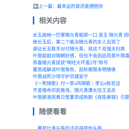
⬅️上一篇：
最幸运的是还能拥抱你
相关内容
长玉扇她一巴掌随元青能舔一口 逐玉 随元青 田
继长玉后，第二个能治随元青的女人出现了
谢征长玉联手对付随元青，就这个双强夫妇爽
叶限姐姐对锦朝好感，但也不会因此同意叶限
恭喜随元青提获“啊呸大坏蛋2号”称号
董思成解读叶限角色，剖析朝限未明情愫
叶限战死沙场守护京城安宁
《一笑随歌》付一笑x凤随歌｜李沁x陈哲远
齐旻借命邓凯救场，随元青遭长信王追杀
叶限薛清岚黄日莹董思成新剧《良陈美锦》引
随便看看
要是比谁头铁的话还得是你头铁