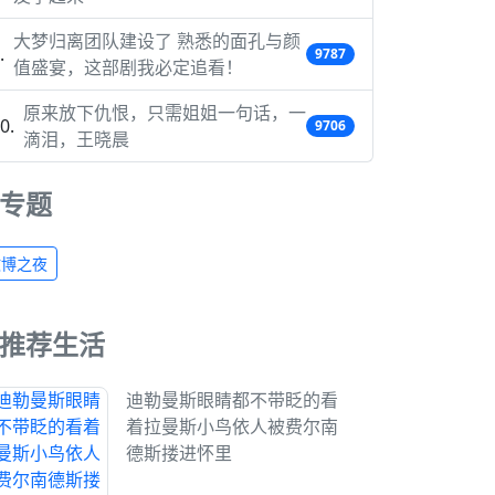
大梦归离团队建设了 熟悉的面孔与颜
9787
值盛宴，这部剧我必定追看！
原来放下仇恨，只需姐姐一句话，一
9706
滴泪，王晓晨
专题
微博之夜
推荐生活
迪勒曼斯眼睛都不带眨的看
着拉曼斯小鸟依人被费尔南
德斯搂进怀里