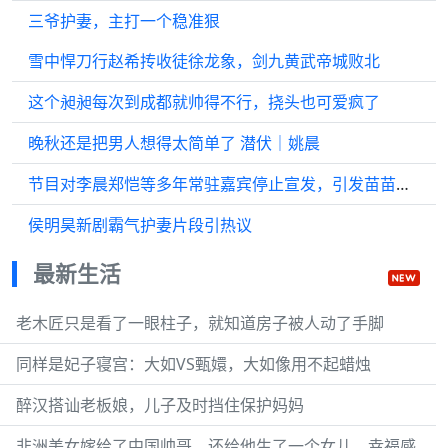
三爷护妻，主打一个稳准狠
雪中悍刀行赵希抟收徒徐龙象，剑九黄武帝城败北
这个昶昶每次到成都就帅得不行，挠头也可爱疯了
晚秋还是把男人想得太简单了 潜伏｜姚晨
节目对李晨郑恺等多年常驻嘉宾停止宣发，引发苗苗不舒服？
侯明昊新剧霸气护妻片段引热议
最新生活
老木匠只是看了一眼柱子，就知道房子被人动了手脚
同样是妃子寝宫：大如VS甄嬛，大如像用不起蜡烛
醉汉搭讪老板娘，儿子及时挡住保护妈妈
非洲美女嫁给了中国帅哥，还给他生了一个女儿，幸福感