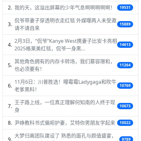
我的天，这溢出屏幕的少年气息啊啊啊啊啊！
19531
侃爷带妻子穿透明衣走红毯 外媒曝两人未受邀
15889
请不请自来
2月3日，“侃爷”Kanye West携妻子比安卡亮相
14613
2025格莱美红毯，侃爷一身黑…
其他角色拥有的内存卡转场，我们慕容璟和，
11264
也必须要有！
11月6日：川普胜选！曝霉霉Ladygaga和吹牛
10769
老爹黑料！
王子路上线，一位真正理解何知南的人终于现
10673
身
尹峥教科书式偏袒护妻，艾特你男朋友学起来
10022
大梦归离团队建设了 熟悉的面孔与颜值盛宴，
9789