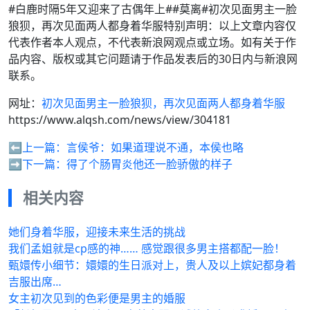
#白鹿时隔5年又迎来了古偶年上##莫离#初次见面男主一脸
狼狈，再次见面两人都身着华服特别声明：以上文章内容仅
代表作者本人观点，不代表新浪网观点或立场。如有关于作
品内容、版权或其它问题请于作品发表后的30日内与新浪网
联系。
网址：
初次见面男主一脸狼狈，再次见面两人都身着华服
https://www.alqsh.com/news/view/304181
⬅️上一篇：
言侯爷：如果道理说不通，本侯也略
➡️下一篇：
得了个肠胃炎他还一脸骄傲的样子
相关内容
她们身着华服，迎接未来生活的挑战
我们孟姐就是cp感的神…… 感觉跟很多男主搭都配一脸！
甄嬛传小细节：嬛嬛的生日派对上，贵人及以上嫔妃都身着
吉服出席…
女主初次见到的色彩便是男主的婚服