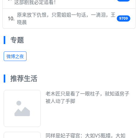
这部剧我必定追看！
原来放下仇恨，只需姐姐一句话，一滴泪，王
9709
晓晨
专题
微博之夜
推荐生活
老木匠只是看了一眼柱子，就知道房子
被人动了手脚
同样是妃子寝宫：大如VS甄嬛，大如