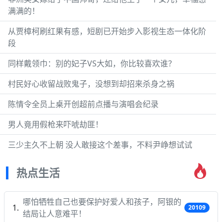
满满的！
从贾樟柯刷红果有感，短剧已开始步入影视生态一体化阶
段
同样戴领巾：别的妃子VS大如，你比较喜欢谁？
村民好心收留战败鬼子，没想到却招来杀身之祸
陈情令全员上桌开创超前点播与演唱会纪录
男人竟用假枪来吓唬劫匪！
三少主久不上朝 没人敢接这个差事，不料尹峥想试试
热点生活
哪怕牺牲自己也要保护好爱人和孩子，阿银的
20109
结局让人意难平！