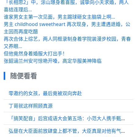
「长相思2」中，涂山璟身着喜服，诚挚向小夭求婚，两人
喜结连理后…
谁家男女主第一次见面，男主踢球砸女主脑袋上啊…
男主 childhood sweetheart 再次现身，男主遭遇退婚，公
主因而再度吃醋
再次合体上综艺，两人同框录制身着学院装漫步校园，青春
又养眼…
但他竟然身着婚服大打出手！
张韶涵兰州安可惊艳开嗓，高定华服美神降临
随便看看
零邀约的女孩，最后竟被双向奔赴
丁哥就这样照顾真源
「搞笑配音」后宫成语大会第五场：小范大人携手甄熹齐，爱妻力MAX！
弘昼在大臣面前放肆皇上都不管，大臣真是对他有气无力