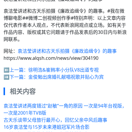
袁洁莹讲述和古天乐拍摄《廉政追缉令》的趣事。#我在微
博聊电影##微博二创视频创作季#特别声明：以上文章内容
仅代表作者本人观点，不代表新浪网观点或立场。如有关于
作品内容、版权或其它问题请于作品发表后的30日内与新浪
网联系。
网址：
袁洁莹讲述和古天乐拍摄《廉政追缉令》的趣事
https://www.alqsh.com/news/view/304190
⬅️上一篇：
徐明浩&崔韩率小分队V8出道专视
➡️下一篇：
金俊勉出席婚礼献唱祝歌并贴心为宾
相关内容
袁洁莹讲述两度错过“赵敏”一角的原因 一次是94年台视版，
一次是2001年TVB版
古天乐谈带父母旅行最开心，回忆父亲中风后趣事
16岁袁洁莹与15岁未来港姐冠军片场合影