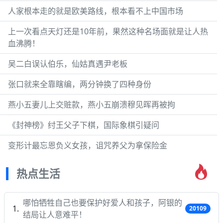
人家根本走的就是欧美路线，根本看不上中国市场
上一次看点天灯还是10年前，果然这种名场面就是让人热
血沸腾！
吴二白误认伯乐，仙姑真遇尹老板
张口就来全靠瞎编，两分钟换了四种身份
燕小五妻儿上交赃款，燕小五崩溃穆见晖再被拘
《封神榜》纣王父子下棋，国际象棋引疑问
变形计最忘恩负义女孩，诅咒养父为拿保险金
热点生活
哪怕牺牲自己也要保护好爱人和孩子，阿银的
20109
结局让人意难平！