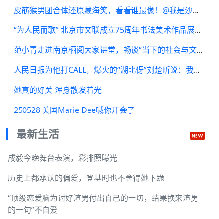
皮筋猴男团合体还原藏海笑，看看谁最像！@我是沙宝亮 @邵汶
“为人民而歌” 北京市文联成立75周年书法美术作品展开幕
范小青走进南京栖阅大家讲堂，畅谈“当下的社会与文学”
人民日报为他打CALL，爆火的“湖北伢”刘楚昕说：我终于有机会当众致谢初恋女友！
她真的好美 浑身散发着光
250528 美国Marie Dee喊你开会了
最新生活
成毅今晚舞台表演，彩排照曝光
历史上都承认的偏爱，登基时也不舍得她下跪
“顶级恋爱脑为讨好渣男付出自己的一切，结果换来渣男
的一句”不自爱