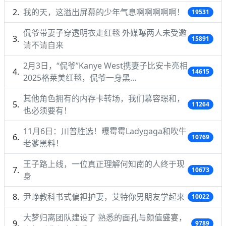
我的天，这溢出屏幕的少年气息啊啊啊啊啊！
19531
侃爷带妻子穿透明衣走红毯 外媒曝两人未受邀
15891
请不请自来
2月3日，“侃爷”Kanye West携妻子比安卡亮相
14615
2025格莱美红毯，侃爷一身黑…
其他角色拥有的内存卡转场，我们慕容璟和，
11264
也必须要有！
11月6日：川普胜选！曝霉霉Ladygaga和吹牛
10769
老爹黑料！
王子路上线，一位真正理解何知南的人终于现
10673
身
尹峥教科书式偏袒护妻，艾特你男朋友学起来
10022
大梦归离团队建设了 熟悉的面孔与颜值盛宴，
9789