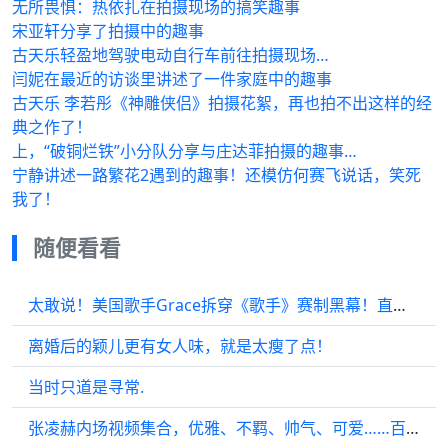
无所畏惧：热依扎在拍摄现场的搞笑趣事
宋亚轩分享了拍摄中的趣事
古天乐轻盈地驾驶电动自行车前往拍摄现场…
闫妮在最近的访谈里讲述了一件家庭中的趣事
古天乐 李若彤《神雕侠侣》拍摄花絮，再也拍不出这样的经
典之作了！
上，“破铜烂铁”小分队分享与庄达菲拍摄的趣事…
宁静讲述一路繁花2遇到的趣事！还模仿何赛飞说话，笑死
我了！
随便看看
太敢说！美国歌手Grace拆穿《歌手》赛制黑幕！直言 ：比赛不唱歌改比流量
离婚后的颖儿更有女人味，就是太瘦了点！
当时只道是寻常.
张凌赫内场视频集合，优雅、不羁、帅气、可爱……百变风格全部网罗！ 张凌赫