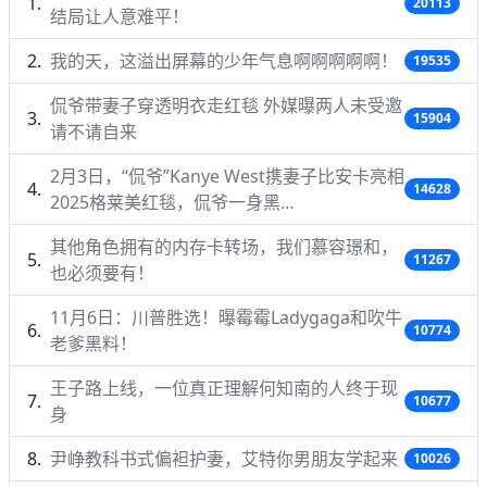
20113
结局让人意难平！
我的天，这溢出屏幕的少年气息啊啊啊啊啊！
19535
侃爷带妻子穿透明衣走红毯 外媒曝两人未受邀
15904
请不请自来
2月3日，“侃爷”Kanye West携妻子比安卡亮相
14628
2025格莱美红毯，侃爷一身黑…
其他角色拥有的内存卡转场，我们慕容璟和，
11267
也必须要有！
11月6日：川普胜选！曝霉霉Ladygaga和吹牛
10774
老爹黑料！
王子路上线，一位真正理解何知南的人终于现
10677
身
尹峥教科书式偏袒护妻，艾特你男朋友学起来
10026