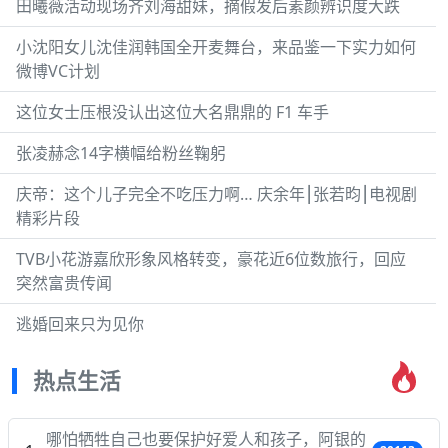
田曦薇活动现场齐刘海甜妹，摘假发后素颜辨识度大跌
小沈阳女儿沈佳润韩国全开麦舞台，来品鉴一下实力如何
微博VC计划
这位女士压根没认出这位大名鼎鼎的 F1 车手
张凌赫念14字横幅给粉丝鞠躬
庆帝：这个儿子完全不吃压力啊… 庆余年⎮张若昀⎮电视剧
精彩片段
TVB小花游嘉欣形象风格转变，豪花近6位数旅行，回应
突然富贵传闻
逃婚回来只为见你
热点生活
哪怕牺牲自己也要保护好爱人和孩子，阿银的