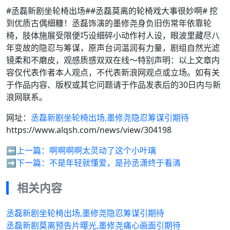
#丞磊新剧坐轮椅出场##丞磊莫离的轮椅戏大事很妙啊# 挖
到优质古偶细糠！丞磊饰演的墨修尧身负旧伤常年依靠轮
椅，肢体施展受限便巧设细碎小动作衬人设，眼波里藏尽八
年变故的隐忍与筹谋，原声台词温润有力量，剧组自然光滤
镜柔和不磨皮，观感质感双双在线～特别声明：以上文章内
容仅代表作者本人观点，不代表新浪网观点或立场。如有关
于作品内容、版权或其它问题请于作品发表后的30日内与新
浪网联系。
网址：
丞磊新剧坐轮椅出场,墨修尧隐忍筹谋引期待
https://www.alqsh.com/news/view/304198
⬅️上一篇：
啊啊啊啊太灵动了这个小叶璃
➡️下一篇：
不是年轻就懂爱，是孙丞潇终于看清
相关内容
丞磊新剧坐轮椅出场,墨修尧隐忍筹谋引期待
丞磊新剧莫离预告片曝光,墨修尧痛心画面引期待