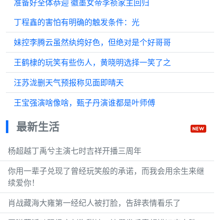
准备好全体恭迎 徽墨女帝李祯家主回归
丁程鑫的害怕有明确的触发条件：光
妹控李腾云虽然纨绔好色，但绝对是个好哥哥
王鹤棣的玩笑有些伤人，黄晓明选择一笑了之
汪苏泷删天气预报称见面即晴天
王宝强演啥像啥，甄子丹演谁都是叶师傅
最新生活
杨超越丁禹兮主演七时吉祥开播三周年
你用一辈子兑现了曾经玩笑般的承诺，而我会用余生来继
续爱你！
肖战藏海大雍第一经纪人被打脸，告辞表情看乐了