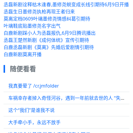
丞磊新剧诠释枯木逢春,墨修尧蜕变成长线引期待6月9日开播
丞磊生日墨修尧执枪再现王者归来
莫离定档0609叶璃墨修尧情感纠葛引期待
叶璃鞋底贴墨修尧名字出气
白鹿新剧踩小人为丞磊报仇,6月9日腾讯播出
丞磊王楚然新剧《成何体统》宣传引期待
白鹿丞磊新剧《莫离》先婚后爱剧情引期待
白鹿新剧莫离开播
随便看看
我真要晕了 /cr.jmfolder
车祸幸存者掉入奇怪河谷，遇到一年前就去世的人 “失踪人口 ”
这个“我们”是谁我不说
大手牵小手，永远不放手