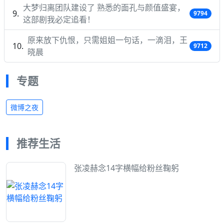
大梦归离团队建设了 熟悉的面孔与颜值盛宴，
9794
这部剧我必定追看！
原来放下仇恨，只需姐姐一句话，一滴泪，王
9712
晓晨
专题
微博之夜
推荐生活
张凌赫念14字横幅给粉丝鞠躬