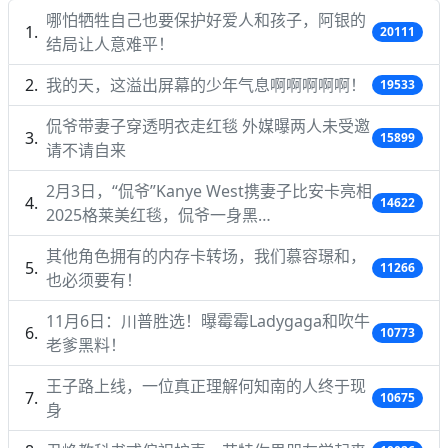
哪怕牺牲自己也要保护好爱人和孩子，阿银的
20111
结局让人意难平！
我的天，这溢出屏幕的少年气息啊啊啊啊啊！
19533
侃爷带妻子穿透明衣走红毯 外媒曝两人未受邀
15899
请不请自来
2月3日，“侃爷”Kanye West携妻子比安卡亮相
14622
2025格莱美红毯，侃爷一身黑…
其他角色拥有的内存卡转场，我们慕容璟和，
11266
也必须要有！
11月6日：川普胜选！曝霉霉Ladygaga和吹牛
10773
老爹黑料！
王子路上线，一位真正理解何知南的人终于现
10675
身