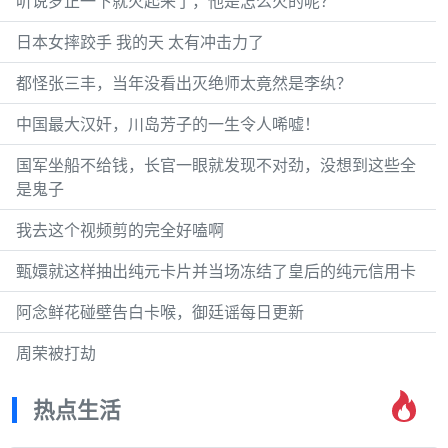
听说罗正一下就火起来了，他是怎么火的呢？
日本女摔跤手 我的天 太有冲击力了
都怪张三丰，当年没看出灭绝师太竟然是李纨？
中国最大汉奸，川岛芳子的一生令人唏嘘！
国军坐船不给钱，长官一眼就发现不对劲，没想到这些全
是鬼子
我去这个视频剪的完全好嗑啊
甄嬛就这样抽出纯元卡片并当场冻结了皇后的纯元信用卡
阿念鲜花碰壁告白卡喉，御廷谣每日更新
周荣被打劫
热点生活