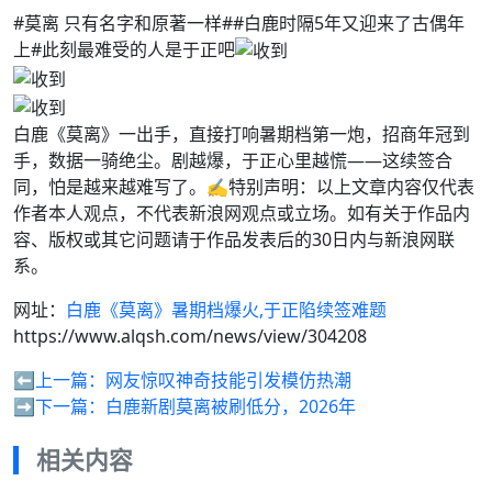
#莫离 只有名字和原著一样##白鹿时隔5年又迎来了古偶年
上#此刻最难受的人是于正吧
白鹿《莫离》一出手，直接打响暑期档第一炮，招商年冠到
手，数据一骑绝尘。剧越爆，于正心里越慌——这续签合
同，怕是越来越难写了。✍️特别声明：以上文章内容仅代表
作者本人观点，不代表新浪网观点或立场。如有关于作品内
容、版权或其它问题请于作品发表后的30日内与新浪网联
系。
网址：
白鹿《莫离》暑期档爆火,于正陷续签难题
https://www.alqsh.com/news/view/304208
⬅️上一篇：
网友惊叹神奇技能引发模仿热潮
➡️下一篇：
白鹿新剧莫离被刷低分，2026年
相关内容