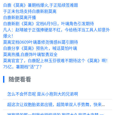
白鹿《莫离》暑期档爆火,于正陷续签难题
于正未包场支持白鹿新剧莫离
白鹿新剧莫离开播
白鹿新剧《莫离》定档6月9日，叶璃角色引发期待
凡人：赵晴被于正强捧硬是不红，今给杨洋当工具人却意外
爆火！
莫离定档0609叶璃墨修尧情感纠葛引期待
白鹿分享《莫离》预告片，喊话莫怕叶璃
莫离热播,白鹿饰叶璃智勇双全
莫离官宣了，白鹿配上林玉芬很难不期待这个《莫离》啊！
75亿，暑期档“活”了？
随便看看
怎么不会怀恋呢 是从小抱到大的兄弟啊
超这次让双胞胎弟弟出镜，超简单双人手势舞，快来拍！
被抱紧的那一刻我也挺惊讶的 抱得太久显得太贪婪 一刻也好 一刻也幸福