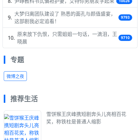
尹峥教科书式偏袒护妻，艾特你男朋友学起来
10026
大梦归离团队建设了 熟悉的面孔与颜值盛宴，
9793
这部剧我必定追看！
原来放下仇恨，只需姐姐一句话，一滴泪，王
9710
晓晨
专题
微博之夜
推荐生活
雪饼猴王庆峰携短剧奔头儿亮相百花
奖，称铁柱是普通人缩影