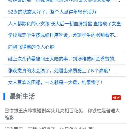
52岁的状态太好了，整个人显得年轻有活力
人人都欺负的小女孩 长大后一朝血脉觉醒 直接成了女皇
学校规定学生按成绩排序吃饭，差班学生的老师看不下去了：去教师窗口，我请！
向鹏飞懂事的令人心疼
继上次佘诗曼被问王大陆的事，到汤唯被问金秀贤的事，港媒真的是
张晚意真的太会演了，处理出来质感上了N个高度！所有的情绪递进真的太好了！
女人喜欢吃田螺，一吃就是一大盘，结果惨了！
最新生活
雪饼猴王庆峰携短剧奔头儿亮相百花奖，称铁柱是普通人
缩影