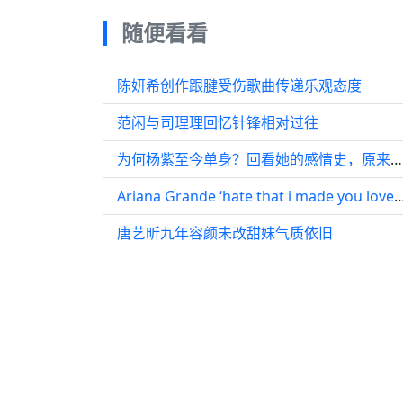
随便看看
陈妍希创作跟腱受伤歌曲传递乐观态度
范闲与司理理回忆针锋相对过往
为何杨紫至今单身？回看她的感情史，原来有些成长注定用伤痛历练 贺鹏
Ariana Grande ‘hate that i made you l
唐艺昕九年容颜未改甜妹气质依旧