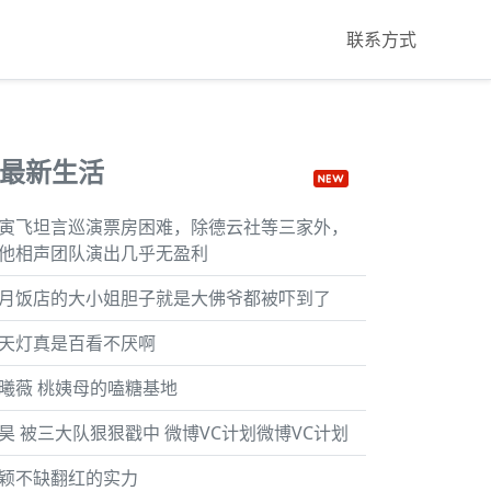
联系方式
最新生活
寅飞坦言巡演票房困难，除德云社等三家外，
他相声团队演出几乎无盈利
月饭店的大小姐胆子就是大佛爷都被吓到了
天灯真是百看不厌啊
曦薇 桃姨母的嗑糖基地
昊 被三大队狠狠戳中 微博VC计划微博VC计划
颖不缺翻红的实力