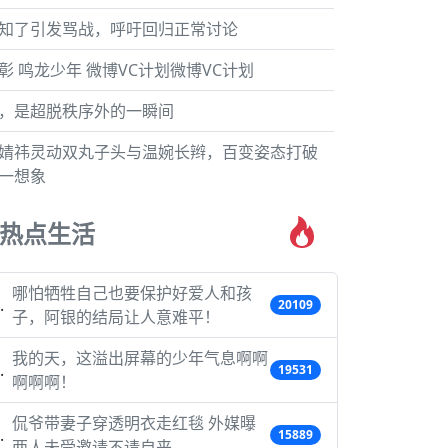
知了引发骂战，呼吁回归正常讨论
彰 鸣龙少年 微博VC计划微博VC计划
，是超脱秩序外的一瞬间
婧祎灵动双丸子头与温婉长辫，百变姿态打破
一想象
热点生活
哪怕牺牲自己也要保护好爱人和孩
20109
子，阿银的结局让人意难平！
我的天，这溢出屏幕的少年气息啊啊
19531
啊啊啊！
侃爷带妻子穿透明衣走红毯 外媒曝
15889
两人未受邀请不请自来