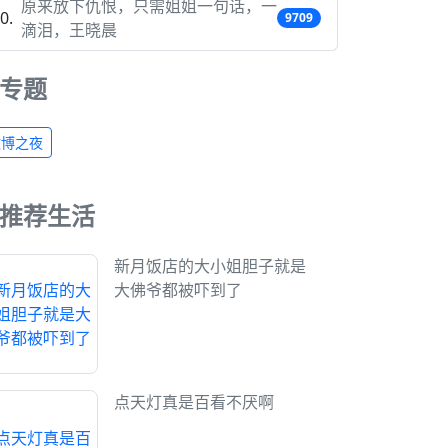
原来放下仇恨，只需姐姐一句话，一
9709
滴泪，王晓晨
专题
微博之夜
推荐生活
新月饭店的大小姐胆子就是
大佛爷都被吓到了
点天灯真是百看不厌啊