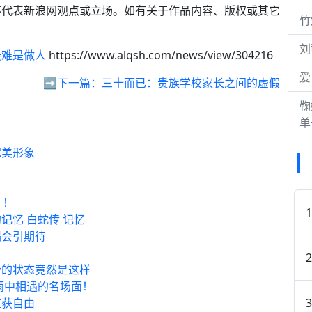
不代表新浪网观点或立场。如有关于作品内容、版权或其它
竹
刘
最难是做人
https://www.alqsh.com/news/view/304216
爱
，
➡️下一篇：
三十而已：贵族学校家长之间的虚假
鞠
单
完美形象
》！
记忆 白蛇传 记忆
唱会引期待
今的状态竟然是这样
雨中相遇的名场面！
重获自由