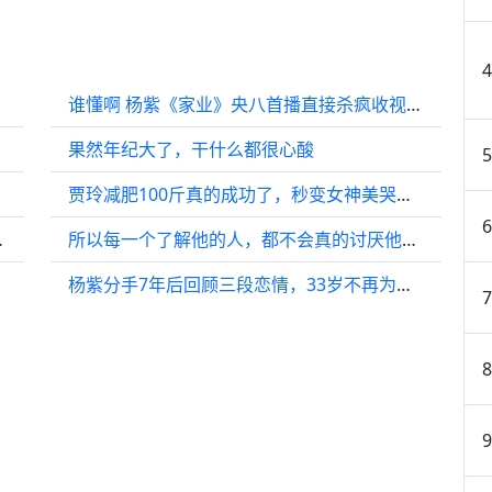
谁懂啊 杨紫《家业》央八首播直接杀疯收视破亿家业
果然年纪大了，干什么都很心酸
贾玲减肥100斤真的成功了，秒变女神美哭我了！娱乐评论大赏
ove me‘ 新歌片段
所以每一个了解他的人，都不会真的讨厌他！ 时代少年团#私生
杨紫分手7年后回顾三段恋情，33岁不再为爱冲动