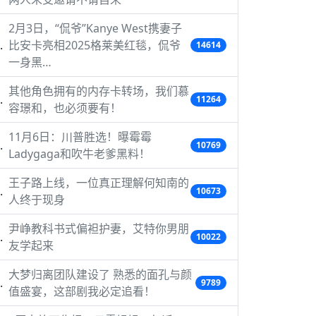
2月3日，“侃爷”Kanye West携妻子
比安卡亮相2025格莱美红毯，侃爷
14614
一身黑…
其他角色拥有的内存卡转场，我们慕
11264
容璟和，也必须要有！
11月6日：川普胜选！曝霉霉
10769
Ladygaga和吹牛老爹黑料！
王子路上线，一位真正理解何知南的
10673
人终于现身
尹峥教科书式偏袒护妻，艾特你男朋
10022
友学起来
大梦归离团队建设了 熟悉的面孔与颜
9789
值盛宴，这部剧我必定追看！