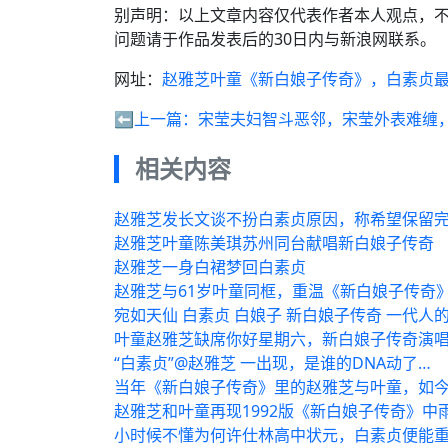
别声明：以上文章内容仅代表作者本人观点，
问题请于作品发表后的30日内与新浪网联系。
网址：
赵雅芝叶童《新白娘子传奇》，白素贞
⬅️上一篇：
宋莹夫妇智斗恶邻，宋莹外表难缠
相关内容
赵雅芝发长文谈不扮白素贞原因，称希望保留
赵雅芝叶童陈美琪苏州同台献唱新白娘子传奇
赵雅芝一身白裙梦回白素贞
赵雅芝与61岁叶童同框，重温《新白娘子传奇
宛如天仙 白素贞 白娘子 新白娘子传奇 一代人的
叶童赵雅芝缺席你好星期六，新白娘子传奇演
“白素贞”@赵雅芝 一出现，是谁的DNA动了…
当年《新白娘子传奇》里的赵雅芝与叶童，如
赵雅芝和叶童再现1992版《新白娘子传奇》中
小时候不懂为何许仕林高中状元，白素贞便能