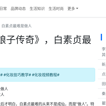
日常
品牌动态
生活知识
生活时尚
更多
，白素贞最难是做人
娘子传奇》，白素贞最
李
其
新
点
 #化妆技巧教学# #化妆视频教程#
田
秦
做人
瞿
后才明白，白素贞最难的从来不是成仙，而是“做人”。特