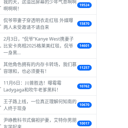
我的天，这溢出屏幕的少年气息啊啊
19524
啊啊啊！
侃爷带妻子穿透明衣走红毯 外媒曝
15870
两人未受邀请不请自来
2月3日，“侃爷”Kanye West携妻子
比安卡亮相2025格莱美红毯，侃爷
14601
一身黑…
其他角色拥有的内存卡转场，我们慕
11257
容璟和，也必须要有！
11月6日：川普胜选！曝霉霉
10762
Ladygaga和吹牛老爹黑料！
王子路上线，一位真正理解何知南的
10670
人终于现身
尹峥教科书式偏袒护妻，艾特你男朋
10017
友学起来