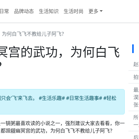
日常
品牌动态
生活知识
生活时尚
更多
，为何白飞飞不教给儿子阿飞？
冥宫的武功，为何白飞
？
赵
拍
最
淏
‘飞’来飞去。 #生活乐趣# #日常生活趣事# #轻松
张
所
是一锅粥最喜欢读的小说之一，强烈建议大家去看看，你一
一
王都觊觎幽冥宫的武功，为何白飞飞不教给儿子阿飞？
后