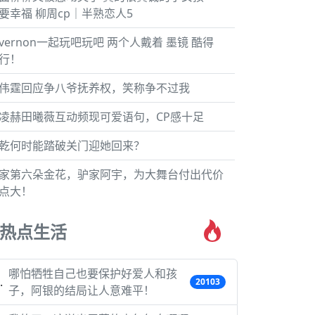
要幸福 柳周cp｜半熟恋人5
vernon一起玩吧玩吧 两个人戴着 墨镜 酷得
行！
伟霆回应争八爷抚养权，笑称争不过我
凌赫田曦薇互动频现可爱语句，CP感十足
乾何时能踏破关门迎她回来？
家第六朵金花，驴家阿宇，为大舞台付出代价
点大！
热点生活
哪怕牺牲自己也要保护好爱人和孩
20103
子，阿银的结局让人意难平！