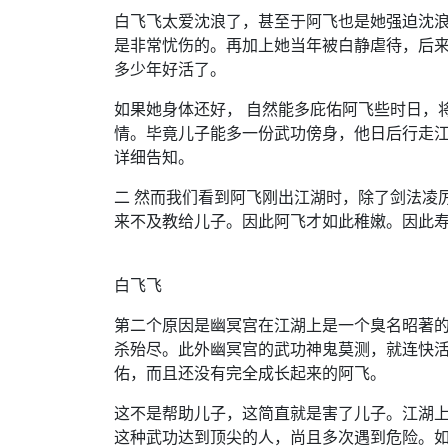
白飞飞太爱沈浪了，甚至于阿飞也是她强迫沈
是非常忧伤的。再加上她当年被白静虐待，后
多少年好活了。
如果她身体还好， 自然能多庇佑阿飞些时日，
情。毕竟儿子能多一份武功傍身，他日后行走
详细告知。
二 然而我们看到阿飞刚出江湖时，除了剑法凌
来不及教给儿子。因此阿飞才如此稚嫩。因此
白飞飞
第二个原因是幽冥宫在江湖上是一个臭名昭著
杀殆尽。此外幽冥宫的武功神鬼莫测，就连快
佑，而且还没有完全成长起来的阿飞。
这不是帮助儿子，这简直就是害了儿子。江湖
这种武功达到顶尖的人，尚且多次遇到危险。