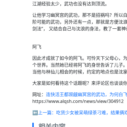
江湖经验太少，武功也没有达到顶流。
让他学习幽冥宫的武功，那不是招祸吗？所以
阶可能的武功，另外还有一点，那就是方便沈浪
剑法”， 又结合自己与沈浪的身法，教了一套
阿飞
因此才成就了如今的阿飞。可怜天下父母心，
个世界。当然她已经将阿飞的身世告诉了儿子
当他与林仙儿相会的时候，约定的地点也是沈
大家是如何看待这个话题呢？来评论区也谈谈
网址：
连快活王都觊觎幽冥宫的武功，为何白
https://www.alqsh.com/news/view/304912
⬅️上一篇：
吃货少女被呆萌绿茶刁难，结果俩
相关内容