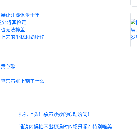
直接让江湖退步十年
意外将其捡走
面也无法掩盖
没上去的少林和尚所伤
得我心醉
灵鹫宫石壁上刻了什么
狠狠上头！慕声妙妙的心动瞬间！
谁说内娱拍不出初遇时的场景呢？特别唯美，这段初遇！