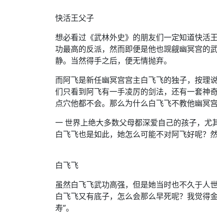
快活王父子
想必看过《武林外史》的朋友们一定知道快活
功最高的反派，然而即便是他也觊觎幽冥宫的
静。当然得手之后，便无情抛弃。
而阿飞是新任幽冥宫宫主白飞飞的独子，按理
们只看到阿飞有一手凌厉的剑法，还有一套神
点穴他都不会。那么为什么白飞飞不教他幽冥
一 世界上绝大多数父母都深爱自己的孩子，尤
白飞飞也是如此，她怎么可能不对阿飞好呢？
白飞飞
虽然白飞飞武功高强，但是她当时也不久于人
白飞飞又有底子，怎么会那么早死呢？我觉得金
寿”。