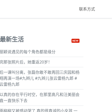
联系方式
最新生活
丽颖说遇见的每个角色都是缘分
完那张照片后，她重返20岁！
后一课叫分离，张磊你敢不敢再回三庆园和杨
翔再演一场#九辫儿 #九辫儿张云雷杨九郎 #
云雷杨九郎
以真的存在平行时空，在那里高凡和汪美丽会
直一直快乐下去
面柳柳又被感动哭了 真的很真诚的小女孩 一