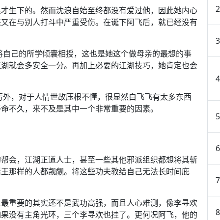
浪才生下的。然而沈浪自始至终都没有爱过他，因此她内心
来又在与别人打斗中严重受伤。在诞下阿飞后，就已经没有
将自己的所学倾囊相授，这也是她这个做母亲的最想的事
江湖就会多安全一分。再加上必要的江湖技巧，她肯定也会
厉外，对于人情世故压根不懂，很显然白飞飞有太多东西
寿命不久，来不及是其中一个非常重要的因素。
的帮会，江湖正道人士，甚至一些其他邪派组织都想将其斩
活王那样的人都觊觎。将这些功夫教给自己无法长时间庇
上最重要的其实还不是武功高强，而且人心难测，像李寻欢
如果没有主角光环，三个李寻欢也挂了。更何况阿飞，他的