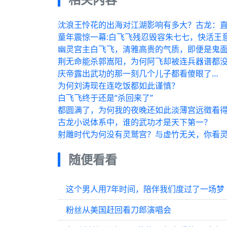
沈浪王怜花的出海对江湖影响有多大？古龙：
童年震惊一幕:白飞飞残忍毁容朱七七，快活王
幽灵宫主白飞飞，清雅高贵的气质，即便是鬼
荆无命能杀郭嵩阳，为何阿飞却被连兵器谱都
庆帝露出武功的那一刻几个儿子都看傻眼了…
为何刘涛现在连吃饭都如此谨慎？
白飞飞终于还是“杀回来了”
都圆满了，为何我的夜晚还如此淡薄宫远徵看
古龙小说体系中，谁的武功才是天下第一？
射雕时代为何没有灵鹫宫？与虚竹无关，你看
随便看看
这个男人用7年时间，陪伴我们度过了一场梦
粉丝从美国赶回看刀郎演唱会