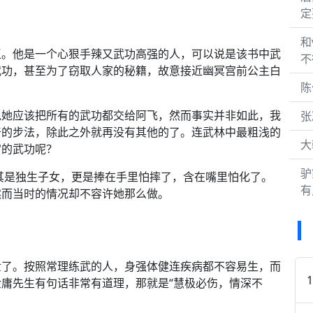
定
和
王。他是一个心狠手辣又武功高强的人，可以说是该书中武
不
武功，甚至为了窃取人家的秘籍，故意接近幽冥宫前公主白
陈
说她应该把所有的武功都交给阿飞，然而事实并非如此，我
张
奇的步法，除此之外就再没有其他的了。连武林中最粗浅的
大
宫的武功呢？
驴
其是独生子女，更是捧在手里怕摔了，含在嘴里怕化了。
有
然而当时的情况却不容许她那么做。
世了。按照常理练武的人，身强体健连疾病都不容易生，而
庸先生有句话非常有道理，那就是“慧极必伤，情深不