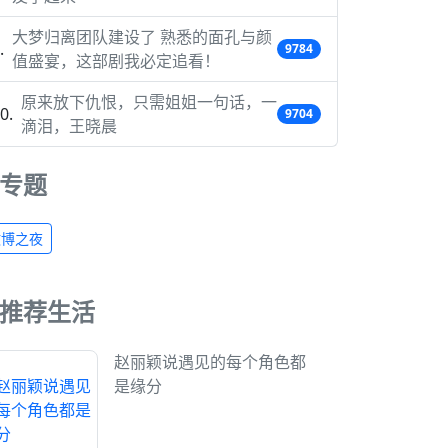
大梦归离团队建设了 熟悉的面孔与颜
9784
值盛宴，这部剧我必定追看！
原来放下仇恨，只需姐姐一句话，一
9704
滴泪，王晓晨
专题
微博之夜
推荐生活
赵丽颖说遇见的每个角色都
是缘分