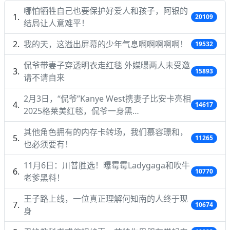
哪怕牺牲自己也要保护好爱人和孩子，阿银的
20109
结局让人意难平！
我的天，这溢出屏幕的少年气息啊啊啊啊啊！
19532
侃爷带妻子穿透明衣走红毯 外媒曝两人未受邀
15893
请不请自来
2月3日，“侃爷”Kanye West携妻子比安卡亮相
14617
2025格莱美红毯，侃爷一身黑…
其他角色拥有的内存卡转场，我们慕容璟和，
11265
也必须要有！
11月6日：川普胜选！曝霉霉Ladygaga和吹牛
10770
老爹黑料！
王子路上线，一位真正理解何知南的人终于现
10674
身