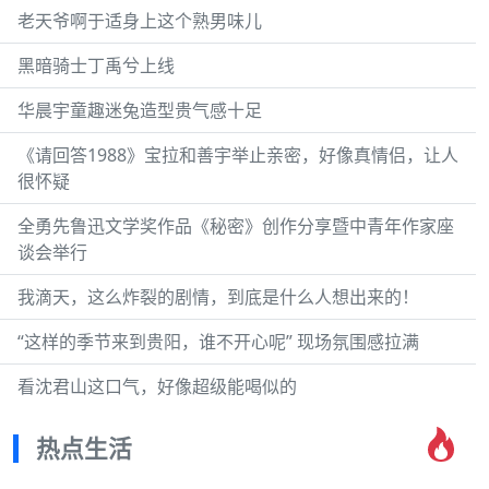
老天爷啊于适身上这个熟男味儿
黑暗骑士丁禹兮上线
华晨宇童趣迷兔造型贵气感十足
《请回答1988》宝拉和善宇举止亲密，好像真情侣，让人
很怀疑
全勇先鲁迅文学奖作品《秘密》创作分享暨中青年作家座
谈会举行
我滴天，这么炸裂的剧情，到底是什么人想出来的！
“这样的季节来到贵阳，谁不开心呢” 现场氛围感拉满
看沈君山这口气，好像超级能喝似的
热点生活