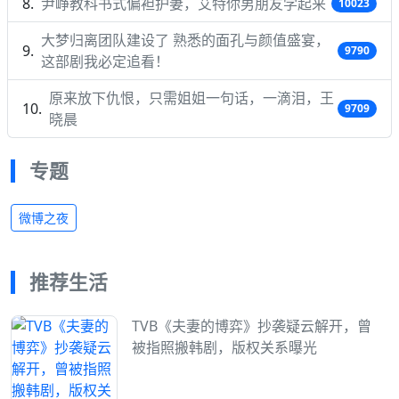
尹峥教科书式偏袒护妻，艾特你男朋友学起来
10023
大梦归离团队建设了 熟悉的面孔与颜值盛宴，
9790
这部剧我必定追看！
原来放下仇恨，只需姐姐一句话，一滴泪，王
9709
晓晨
专题
微博之夜
推荐生活
TVB《夫妻的博弈》抄袭疑云解开，曾
被指照搬韩剧，版权关系曝光