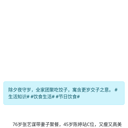
除夕夜守岁，全家团聚吃饺子，寓含更岁交子之意。 #
生活知识# #饮食生活# #节日饮食#
76岁张艺谋带妻子聚餐，45岁陈婷站C位，又瘦又高美