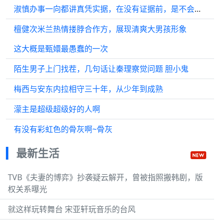
淑慎办事一向都讲真凭实据，在没有证据前，是不会给后宫嫔妃随意定罪！
檀健次米兰热情搂脖合作方，展现清爽大男孩形象
这大概是甄嬛最愚蠢的一次
陌生男子上门找茬，几句话让秦理察觉问题 胆小鬼
梅西与安东内拉相守三十年，从少年到成熟
濛主是超级超级好的人啊
有没有彩虹色的骨灰啊~骨灰
最新生活
TVB《夫妻的博弈》抄袭疑云解开，曾被指照搬韩剧，版
权关系曝光
就这样玩转舞台 宋亚轩玩音乐的台风