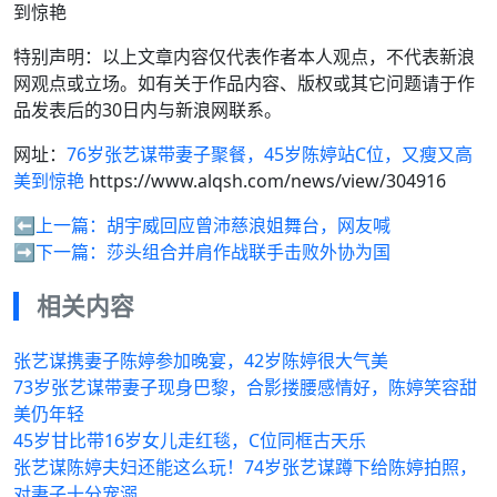
到惊艳
特别声明：以上文章内容仅代表作者本人观点，不代表新浪
网观点或立场。如有关于作品内容、版权或其它问题请于作
品发表后的30日内与新浪网联系。
网址：
76岁张艺谋带妻子聚餐，45岁陈婷站C位，又瘦又高
美到惊艳
https://www.alqsh.com/news/view/304916
⬅️上一篇：
胡宇威回应曾沛慈浪姐舞台，网友喊
➡️下一篇：
莎头组合并肩作战联手击败外协为国
相关内容
张艺谋携妻子陈婷参加晚宴，42岁陈婷很大气美
73岁张艺谋带妻子现身巴黎，合影搂腰感情好，陈婷笑容甜
美仍年轻
45岁甘比带16岁女儿走红毯，C位同框古天乐
张艺谋陈婷夫妇还能这么玩！74岁张艺谋蹲下给陈婷拍照，
对妻子十分宠溺