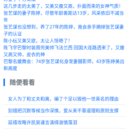
这几步走的太美了，又美又瘦又高，扑面而来的女神气质！
张艺谋的妻子陈婷，尽管年龄差距达13岁，风采依旧不减当
年
张艺谋也没想到，养了27年的陈婷，竟会亲手摘掉张艺谋妻
子的认证
陈小纭又美又欲，太让人惊艳了！
陈飞宇巴黎时装周完美帅飞法兰西 回国大连路透来了，又瘦
又高又帅，皮衣的神
巴黎名媛舞会：74岁张艺谋化身宠妻摄影师，43岁陈婷美出
新高度
随便看看
女人为了和丈夫和离，编了个足以毁他一世英名的理由
别错把沉默等候当作深情，爱从来不靠道理和原则支撑
延禧攻略许凯吴谨言演绎淑慎落泪