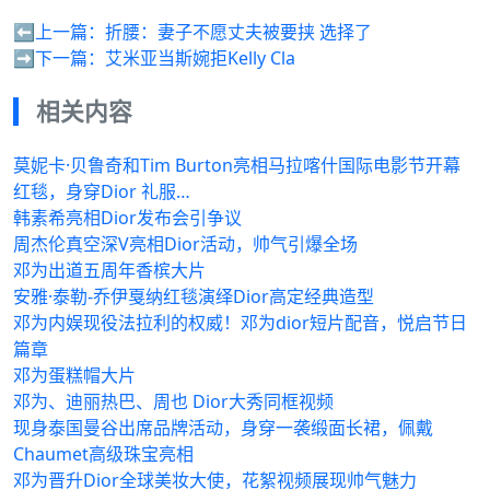
⬅️上一篇：
折腰：妻子不愿丈夫被要挟 选择了
➡️下一篇：
艾米亚当斯婉拒Kelly Cla
相关内容
莫妮卡·贝鲁奇和Tim Burton亮相马拉喀什国际电影节开幕
红毯，身穿Dior 礼服…
韩素希亮相Dior发布会引争议
周杰伦真空深V亮相Dior活动，帅气引爆全场
邓为出道五周年香槟大片
安雅·泰勒-乔伊戛纳红毯演绎Dior高定经典造型
邓为内娱现役法拉利的权威！邓为dior短片配音，悦启节日
篇章
邓为蛋糕帽大片
邓为、迪丽热巴、周也 Dior大秀同框视频
现身泰国曼谷出席品牌活动，身穿一袭缎面长裙，佩戴
Chaumet高级珠宝亮相
邓为晋升Dior全球美妆大使，花絮视频展现帅气魅力