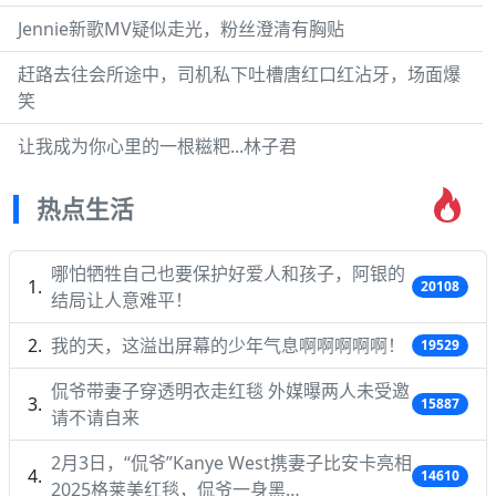
Jennie新歌MV疑似走光，粉丝澄清有胸贴
赶路去往会所途中，司机私下吐槽唐红口红沾牙，场面爆
笑
让我成为你心里的一根糍粑...林子君
热点生活
哪怕牺牲自己也要保护好爱人和孩子，阿银的
20108
结局让人意难平！
我的天，这溢出屏幕的少年气息啊啊啊啊啊！
19529
侃爷带妻子穿透明衣走红毯 外媒曝两人未受邀
15887
请不请自来
2月3日，“侃爷”Kanye West携妻子比安卡亮相
14610
2025格莱美红毯，侃爷一身黑…