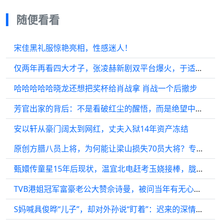
随便看看
宋佳黑礼服惊艳亮相，性感迷人！
仅两年再看四大才子，张凌赫新剧双平台爆火，于适再创人生角色
哈哈哈哈哈晓龙还想把奖杯给肖战拿 肖战一个后撤步
芳官出家的背后：不是看破红尘的醒悟，而是绝望中的自我救赎
安以轩从豪门阔太到网红，丈夫入狱14年资产冻结
原创方腊八员上将，为何能让梁山损失70员大将？专家：不在一个段位
甄嬛传童星15年后现状，温宜北电赶考玉娆接棒，胧月淡出
TVB港姐冠军富豪老公大赞佘诗曼，被问当年有无心动，霸气回应
S妈喊具俊晔“儿子”，却对外孙说“盯着”：迟来的深情，我看腻了