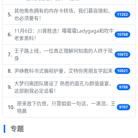
其他角色拥有的内存卡转场，我们慕容璟和，
11262
也必须要有！
11月6日：川普胜选！曝霉霉Ladygaga和吹牛
10768
老爹黑料！
王子路上线，一位真正理解何知南的人终于现
10672
身
尹峥教科书式偏袒护妻，艾特你男朋友学起来
10021
大梦归离团队建设了 熟悉的面孔与颜值盛宴，
9788
这部剧我必定追看！
原来放下仇恨，只需姐姐一句话，一滴泪，王
9707
晓晨
专题