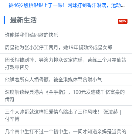
被46岁殷桃狠狠上了一课！网球打到香汗淋漓，运动型身材真养眼
最新生活
谁能懂我们磕同款的快乐
周星驰为张小斐停工两月，她19年韧劲终成星女郎
因长相被刷掉，导演力排众议定陈瑶，苦练三个月霍仙姑
打戏零替身
他瞒着所有人捐骨髓，被全港媒体骂贪财小气
深度解读经典港片《金手指》，100元发迹成千亿富豪的
传奇
三个大帅哥就这样把爱情鸟跳出了三种风味！ 张凌赫 |
付辛博
几个高中生打不过一个初中生，一问才知道亲妈是当兵的