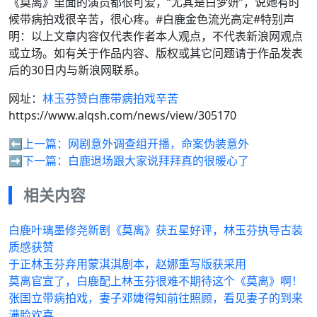
《莫离》里面的演员都很可爱，“尤其是白梦妍”，说她有时
候带病拍戏很辛苦，很心疼。#白鹿金色流光高定#特别声
明：以上文章内容仅代表作者本人观点，不代表新浪网观点
或立场。如有关于作品内容、版权或其它问题请于作品发表
后的30日内与新浪网联系。
网址：
林玉芬赞白鹿带病拍戏辛苦
https://www.alqsh.com/news/view/305170
⬅️上一篇：
网剧意外调查组开播，命案伪装意外
➡️下一篇：
白鹿退场跟大家说拜拜真的很暖心了
相关内容
白鹿叶璃墨修尧新剧《莫离》获五星好评，林玉芬执导古装
质感获赞
于正林玉芬弃用蒙淇淇剧本，赵娜重写版获采用
莫离官宣了，白鹿配上林玉芬很难不期待这个《莫离》啊！
张国立带病拍戏，妻子邓婕得知前往照顾，看见妻子的到来
满脸欢喜