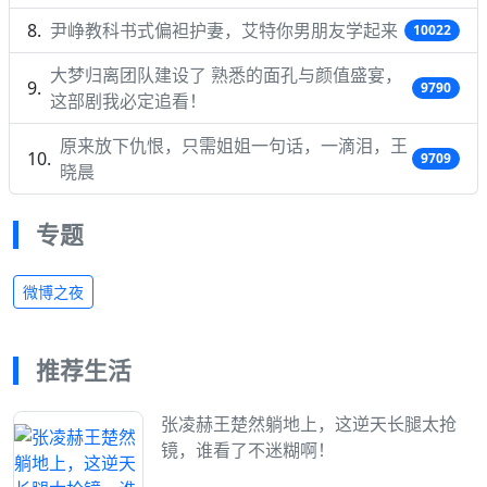
尹峥教科书式偏袒护妻，艾特你男朋友学起来
10022
大梦归离团队建设了 熟悉的面孔与颜值盛宴，
9790
这部剧我必定追看！
原来放下仇恨，只需姐姐一句话，一滴泪，王
9709
晓晨
专题
微博之夜
推荐生活
张凌赫王楚然躺地上，这逆天长腿太抢
镜，谁看了不迷糊啊！