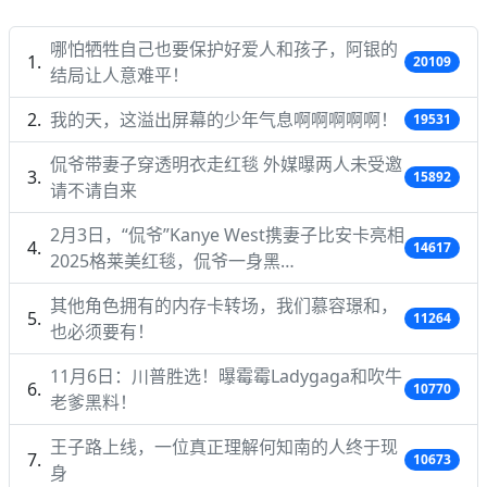
哪怕牺牲自己也要保护好爱人和孩子，阿银的
20109
结局让人意难平！
我的天，这溢出屏幕的少年气息啊啊啊啊啊！
19531
侃爷带妻子穿透明衣走红毯 外媒曝两人未受邀
15892
请不请自来
2月3日，“侃爷”Kanye West携妻子比安卡亮相
14617
2025格莱美红毯，侃爷一身黑…
其他角色拥有的内存卡转场，我们慕容璟和，
11264
也必须要有！
11月6日：川普胜选！曝霉霉Ladygaga和吹牛
10770
老爹黑料！
王子路上线，一位真正理解何知南的人终于现
10673
身