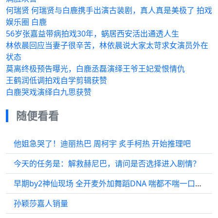
何瑞贤 何瑞贤与白鹿携手出演古装剧，真人真是美极了 拍戏
娱乐圈 白鹿
56岁张嘉益带病拍戏30年，蜗居西安活出通透人生
林依晨回应当妻子很辛苦，林依晨说大家太苛求女演员外在
状态
莫离终极预告曝光，白鹿丞磊演绎王爷王妃爱恨情仇
王鹤润低调拍戏自学剪辑获赞
白鹿哭戏演绎白九思获赞
随便看看
他姐急哭了！迪丽热巴 周柯宇 炙手柯热 开始推理吧
今天的任务是：解救赫尼巴，请问是否选择进入剧情？
早期by2神仙现场 全开麦外加舞蹈DNA 喘都不喘一口气的实力 天啊
孙颖莎嘉人销量