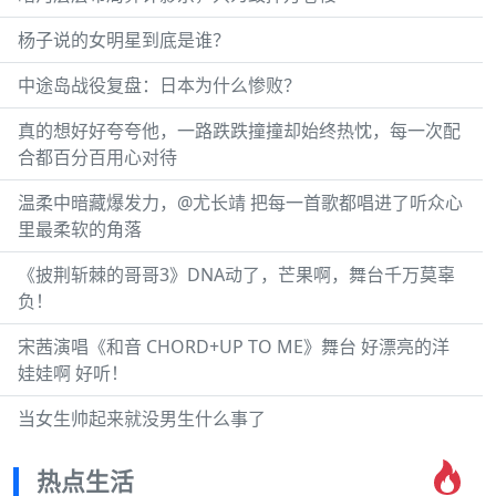
杨子说的女明星到底是谁？
中途岛战役复盘：日本为什么惨败？
真的想好好夸夸他，一路跌跌撞撞却始终热忱，每一次配
合都百分百用心对待
温柔中暗藏爆发力，@尤长靖 把每一首歌都唱进了听众心
里最柔软的角落
《披荆斩棘的哥哥3》DNA动了，芒果啊，舞台千万莫辜
负！
宋茜演唱《和音 CHORD+UP TO ME》舞台 好漂亮的洋
娃娃啊 好听！
当女生帅起来就没男生什么事了
热点生活