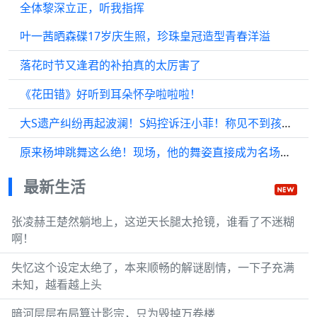
全体黎深立正，听我指挥
叶一茜晒森碟17岁庆生照，珍珠皇冠造型青春洋溢
落花时节又逢君的补拍真的太厉害了
《花田错》好听到耳朵怀孕啦啦啦！
大S遗产纠纷再起波澜！S妈控诉汪小菲！称见不到孩子伤心透了
原来杨坤跳舞这么绝！现场，他的舞姿直接成为名场面！
最新生活
张凌赫王楚然躺地上，这逆天长腿太抢镜，谁看了不迷糊
啊！
失忆这个设定太绝了，本来顺畅的解谜剧情，一下子充满
未知，越看越上头
暗河层层布局算计影宗，只为毁掉万卷楼