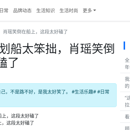
日常
品牌动态
生活知识
生活时尚
更多
拙，肖瑶笑倒在船上，这段太好磕了
学划船太笨拙，肖瑶笑倒
磕了
全
年
我
的
，不是路不好，是我太好笑了。 #生活乐趣# #日常
“
拉
看
上，这段太好磕了
顾