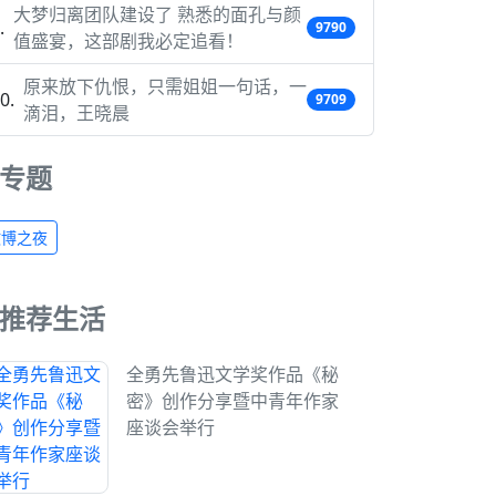
大梦归离团队建设了 熟悉的面孔与颜
9790
值盛宴，这部剧我必定追看！
原来放下仇恨，只需姐姐一句话，一
9709
滴泪，王晓晨
专题
微博之夜
推荐生活
全勇先鲁迅文学奖作品《秘
密》创作分享暨中青年作家
座谈会举行