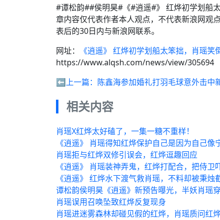
#谭松韵##侯明昊#《#逍遥#》 红烨初学划
章内容仅代表作者本人观点，不代表新浪网观
表后的30日内与新浪网联系。
网址：
《逍遥》 红烨初学划船太笨拙，肖瑶笑
https://www.alqsh.com/news/view/305694
⬅️上一篇：
陈鑫海参加婚礼打羽毛球意外击中
相关内容
肖瑶X红烨太好磕了，一集一糖不重样！
《逍遥》 肖瑶得知红烨保护自己是因为自己像
肖瑶拒与红烨双修引误会，红烨逗趣回应
《逍遥》 肖瑶装神弄鬼，红烨打配合，把侍卫
《逍遥》 红烨水下渡气救肖瑶，不料却被秉烛
谭松韵侯明昊《逍遥》新预告曝光，半妖肖瑶
肖瑶误用召唤坠致红烨反复现身
肖瑶进迷雾森林却碰见假的红烨，肖瑶质问红