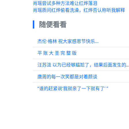
肖瑶尝试多种方法难让红烨落泪
肖瑶质问红烨偷看洗澡，红烨否认称听我解释
随便看看
杰伦·格林 祝大家感恩节快乐…
平 账 大 圣 完 整 版
汪苏泷 以为已经够尴尬了，结果后面发生的事情
唐周的每一次笑都是对着颜谈
“谁的赶紧说‘我就亲了一下就有了’ ”