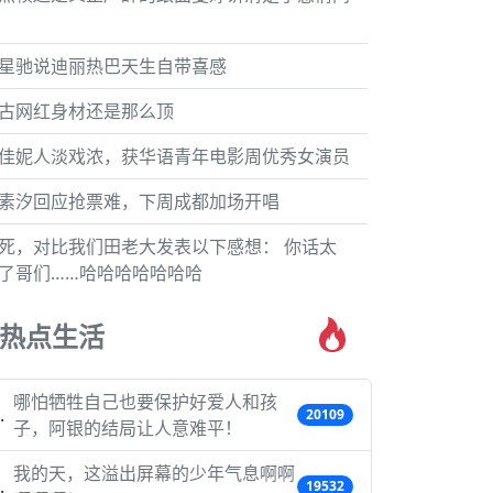
星驰说迪丽热巴天生自带喜感
古网红身材还是那么顶
佳妮人淡戏浓，获华语青年电影周优秀女演员
素汐回应抢票难，下周成都加场开唱
死，对比我们田老大发表以下感想： 你话太
了哥们……哈哈哈哈哈哈哈
热点生活
哪怕牺牲自己也要保护好爱人和孩
20109
子，阿银的结局让人意难平！
我的天，这溢出屏幕的少年气息啊啊
19532