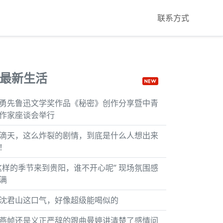
联系方式
最新生活
勇先鲁迅文学奖作品《秘密》创作分享暨中青
作家座谈会举行
滴天，这么炸裂的剧情，到底是什么人想出来
！
这样的季节来到贵阳，谁不开心呢” 现场氛围感
满
沈君山这口气，好像超级能喝似的
燕帧还是义正严辞的跟曲曼婷讲清楚了感情问