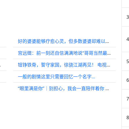
好的婆婆能够疗愈心灵，但多数婆婆却难以称得上方邪门的母亲
宫远徵：前一刻还自信满满地说“哥哥当然最爱我，无人能及”…
才绝了哈哈哈!
锃铮铁骨，誓守家国，徐骁江湖再见！ 电视剧雪中悍刀行
一般的剧情这里只需要回忆一个名字…
“眼里满是你”｜别担心，我会一直陪伴着你 独白夫妇 宋茜 尹昉