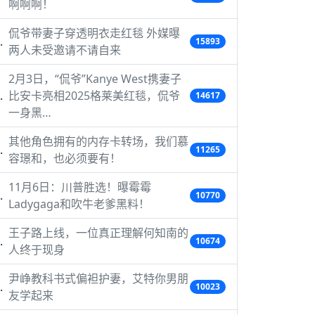
啊啊啊！
侃爷带妻子穿透明衣走红毯 外媒曝
15893
两人未受邀请不请自来
2月3日，“侃爷”Kanye West携妻子
比安卡亮相2025格莱美红毯，侃爷
14617
一身黑…
其他角色拥有的内存卡转场，我们慕
11265
容璟和，也必须要有！
11月6日：川普胜选！曝霉霉
10770
Ladygaga和吹牛老爹黑料！
王子路上线，一位真正理解何知南的
10674
人终于现身
尹峥教科书式偏袒护妻，艾特你男朋
10023
友学起来