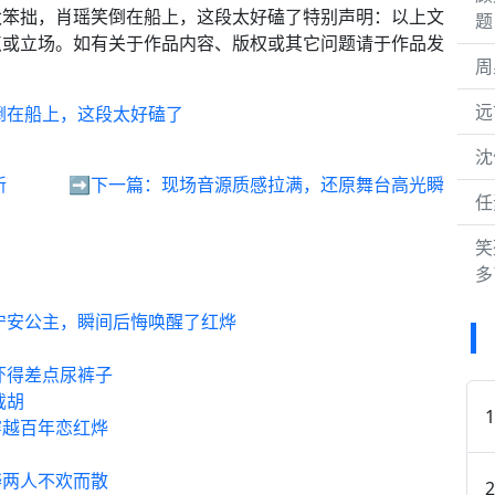
船太笨拙，肖瑶笑倒在船上，这段太好磕了特别声明：以上文
题
点或立场。如有关于作品内容、版权或其它问题请于作品发
周
远
倒在船上，这段太好磕了
沈
新
➡️下一篇：
现场音源质感拉满，还原舞台高光瞬
任
笑
多
宁安公主，瞬间后悔唤醒了红烨
吓得差点尿裤子
截胡
穿越百年恋红烨
烨两人不欢而散